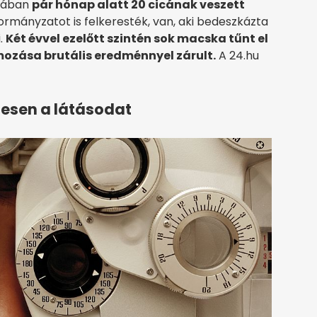
skában
pár hónap alatt 20 cicának veszett
ormányzatot is felkeresték, van, aki bedeszkázta
i.
Két évvel ezelőtt szintén sok macska tűnt el
mozása brutális eredménnyel zárult.
A 24.hu
nesen a látásodat