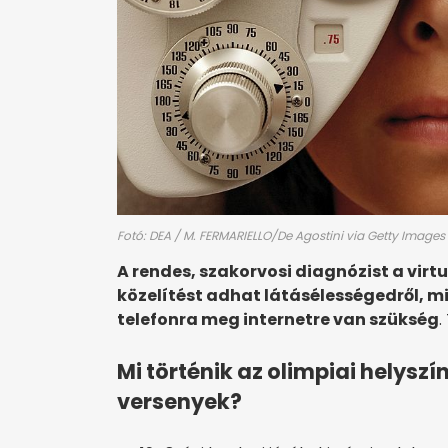
Fotó: DEA / M. FERMARIELLO/De Agostini via Getty Images
A rendes, szakorvosi diagnózist a virtu
közelítést adhat látásélességedről, mi
telefonra meg internetre van szükség
.
Mi történik az olimpiai helysz
versenyek?