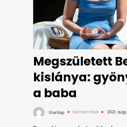
Megszületett B
kislánya: gyön
a baba
Kiemelt Hírek
2021. augu
Startlap