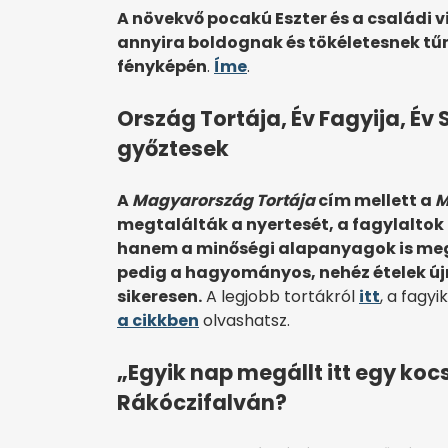
A növekvő pocakú Eszter és a családi v
annyira boldognak és tökéletesnek tűn
fényképén
.
Íme
.
Ország Tortája, Év Fagyija, É
győztesek
A
Magyarország Tortája
cím mellett a
M
megtalálták a nyertesét, a fagylalto
hanem a minőségi alapanyagok is meg
pedig a hagyományos, nehéz ételek újr
sikeresen.
A legjobb tortákról
itt
, a fagyi
a cikkben
olvashatsz.
„Egyik nap megállt itt egy ko
Rákóczifalván?