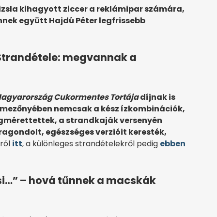
izsla kihagyott ziccer a reklámipar számára,
nek együtt Hajdú Péter legfrissebb
v Strandétele: megvannak a
agyarország Cukormentes Tortája
díjnak is
k mezőnyében nemcsak a kész ízkombinációk,
mérettettek, a strandkaják versenyén
agondolt, egészséges verzióit keresték,
król
itt
, a különleges strandételekről pedig
ebben
csi…” – hová tűnnek a macskák