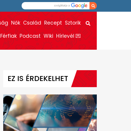
ság
Nők
Család
Recept
Sztorik
Férfiak
Podcast
Wiki
Hírlevél 💌
EZ IS ÉRDEKELHET