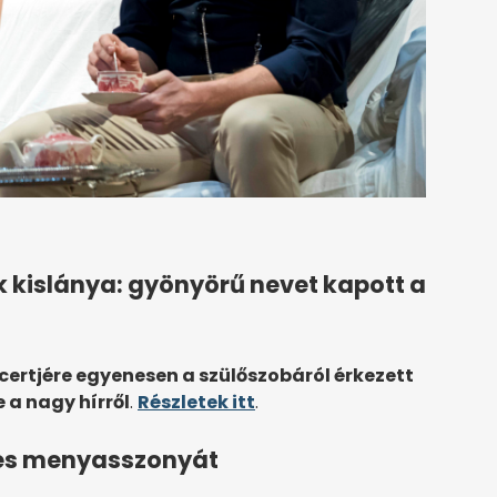
k kislánya: gyönyörű nevet kapott a
certjére egyenesen a szülőszobáról érkezett
 a nagy hírről
.
Részletek itt
.
hes menyasszonyát