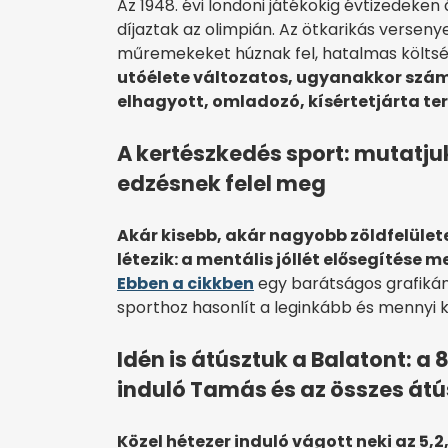
Az 1948. évi londoni játékokig évtizedeken
díjaztak az olimpián. Az ötkarikás versenyek
műremekeket húznak fel, hatalmas költsé
utóélete változatos, ugyanakkor szám
elhagyott, omladozó, kísértetjárta te
A kertészkedés sport: mutatju
edzésnek felel meg
Akár kisebb, akár nagyobb zöldfelület
létezik: a mentális jóllét elősegítése m
Ebben a cikkben
egy barátságos grafikán 
sporthoz hasonlít a leginkább és mennyi k
Idén is átúsztuk a Balatont: a 
induló Tamás és az összes átúsz
Közel hétezer induló vágott neki az 5,2