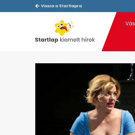
Vissza a Startlapra
Vás