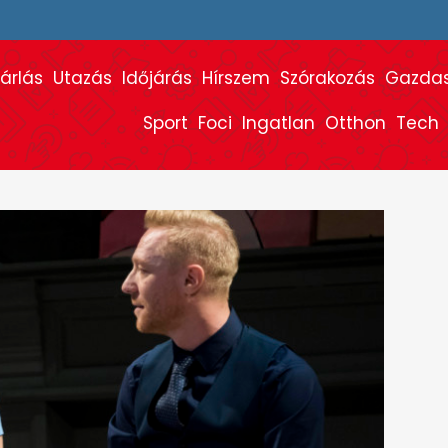
árlás
Utazás
Időjárás
Hírszem
Szórakozás
Gazda
Sport
Foci
Ingatlan
Otthon
Tech