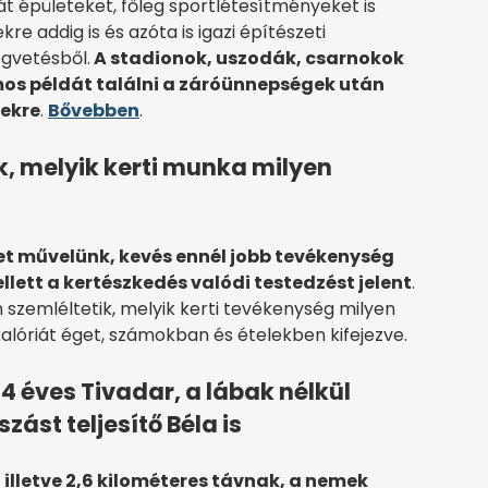
 át épületeket, főleg sportlétesítményeket is
re addig is és azóta is igazi építészeti
gvetésből.
A stadionok, uszodák, csarnokok
os példát találni a záróünnepségek után
rekre
.
Bővebben
.
k, melyik kerti munka milyen
et művelünk, kevés ennél jobb tevékenység
ellett a kertészkedés valódi testedzést jelent
.
szemléltetik, melyik kerti tevékenység milyen
alóriát éget, számokban és ételekben kifejezve.
84 éves Tivadar, a lábak nélkül
ást teljesítő Béla is
, illetve 2,6 kilométeres távnak, a nemek