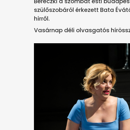
Bereczki a szombat esti budapes
szülőszobáról érkezett Bata Évát
hírről.
Vasárnap déli olvasgatós hírössz