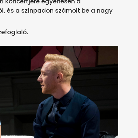
ti koncertjére egyenesen a
ól, és a színpadon számolt be a nagy
efoglaló.