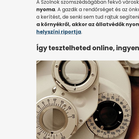
A Szolnok szomszédságában fekvő váro
nyoma
. A gazdik a rendőrséget és az önk
a kerítést, de senki sem tud rajtuk segíten
a környékről, akkor az állatvédők nyo
helyszíni riportja
.
Így tesztelheted online, ingye