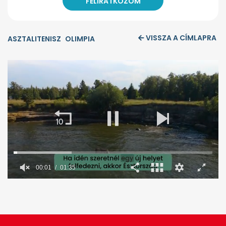
VISSZA A CÍMLAPRA
ASZTALITENISZ
OLIMPIA
00:02
01:35
0
seconds
of
1
minute,
36