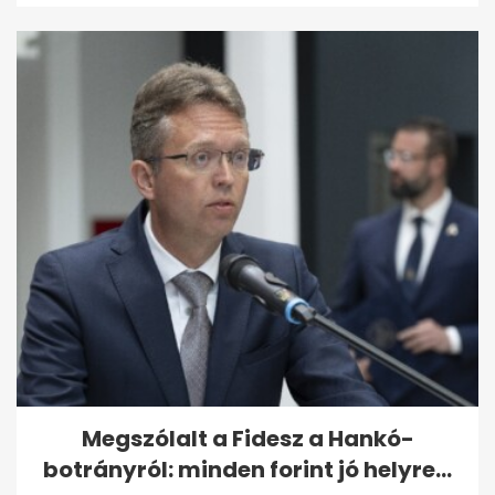
Megszólalt a Fidesz a Hankó-
botrányról: minden forint jó helyre...