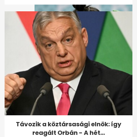
Paralimpia: Szvitacs Alexa
bronzérmes asztaliteniszben
Távozik a köztársasági elnök: így
reagált Orbán - A hét...