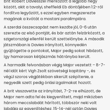
brit Robert Daviesszel mérkőzött a legjobb négy
között, akit a tavalyi, sheffieldi Eb döntőjében 1:2-ről
fordítva legyőzött, s ezzel egyben megszerezte
magának a kvótát a mostani paralimpiára.
A szerdai összecsapást nem kezdte jól, 0-6 után
szerezte az első pontját, és bár aztán felzárkózott, a
szigetországi ellenfél került szettelőnybe. A második
játszmában is Davies irányított, könnyedén
gyűjtögette a pontokat, Major pedig sokat hibázott,
így hamarosan kétjászmás hátrányba került.
A harmadik felvonásban végig Major vezetett – 8-7-
nél időt kért Vigh Zsolt szövetségi kapitány -, és
végül szoros végjátékban sikerült szépítenie, a
negyedik szett pedig óriási izgalmakat hozott.
A brit visszavette az irányítást, 7-2-re elhúzott, de
Major nem adta fel és kiegyenlített, majd miközben
három meccslabdát hárított, többször neki volt
labdája az egyenlítéshez. 15-14-nél aztán Davies