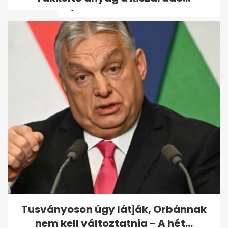
bajnok - volt,...
Karácsony: Az olimpiához új
alapokra kell helyezni
Budapest és a...
Tusványoson úgy látják, Orbánnak
nem kell változtatnia - A hét...