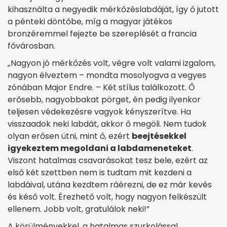
kihasználta a negyedik mérkőzéslabdáját, így ő jutott
a pénteki döntőbe, míg a magyar játékos
bronzéremmel fejezte be szereplését a francia
fővárosban.
„Nagyon jó mérkőzés volt, végre volt valami izgalom,
nagyon élveztem – mondta mosolyogva a vegyes
zónában Major Endre. – Két stílus találkozott. Ő
erősebb, nagyobbakat pörget, én pedig ilyenkor
teljesen védekezésre vagyok kényszerítve. Ha
visszaadok neki labdát, akkor ő megöli. Nem tudok
olyan erősen ütni, mint ő, ezért
beejtésekkel
igyekeztem megoldani a labdameneteket
.
Viszont hatalmas csavarásokat tesz bele, ezért az
első két szettben nem is tudtam mit kezdeni a
labdáival, utána kezdtem ráérezni, de ez már kevés
és késő volt. Érezhető volt, hogy nagyon felkészült
ellenem. Jobb volt, gratulálok neki!”
A körülményekkel, a hatalmas szurkolással