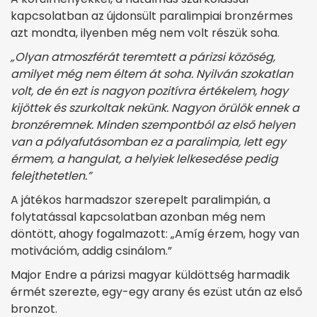
kapcsolatban az újdonsült paralimpiai bronzérmes
azt mondta, ilyenben még nem volt részük soha.
„Olyan atmoszférát teremtett a párizsi közöség,
amilyet még nem éltem át soha. Nyilván szokatlan
volt, de én ezt is nagyon pozitívra értékelem, hogy
kijöttek és szurkoltak nekünk. Nagyon örülök ennek a
bronzéremnek. Minden szempontból az első helyen
van a pályafutásomban ez a paralimpia, lett egy
érmem, a hangulat, a helyiek lelkesedése pedig
felejthetetlen.”
A játékos harmadszor szerepelt paralimpián, a
folytatással kapcsolatban azonban még nem
döntött, ahogy fogalmazott: „Amíg érzem, hogy van
motivációm, addig csinálom.”
Major Endre a párizsi magyar küldöttség harmadik
érmét szerezte, egy-egy arany és ezüst után az első
bronzot.