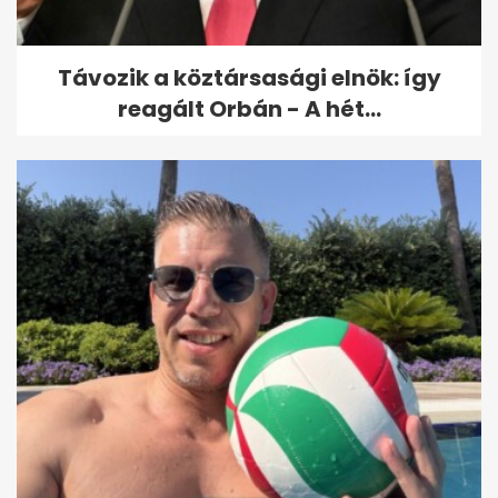
Távozik a köztársasági elnök: így
reagált Orbán - A hét...