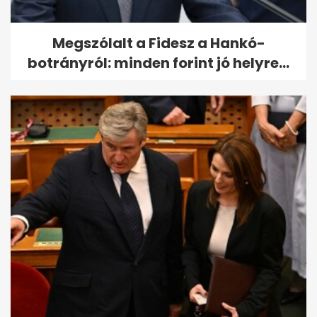
Megszólalt a Fidesz a Hankó-
botrányról: minden forint jó helyre...