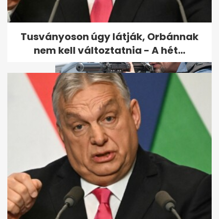
Tusványoson úgy látják, Orbánnak
nem kell változtatnia - A hét...
A legkeményebb bérgyilkosról
szóló film szegez este a
képernyő...