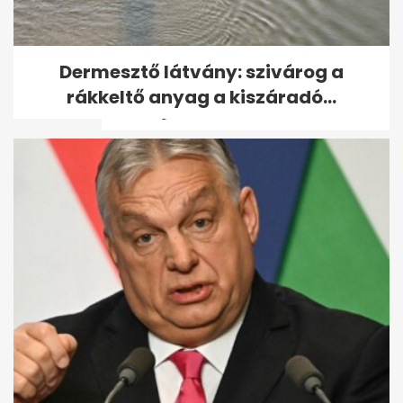
Az extrém hideg miatt már
Dermesztő látvány: szivárog a
figyelmeztetést adott ki az
rákkeltő anyag a kiszáradó...
OMSZ: jön a...
Brutális gyilkosság áldozata
lett egy nő Martfűn – ezt a...