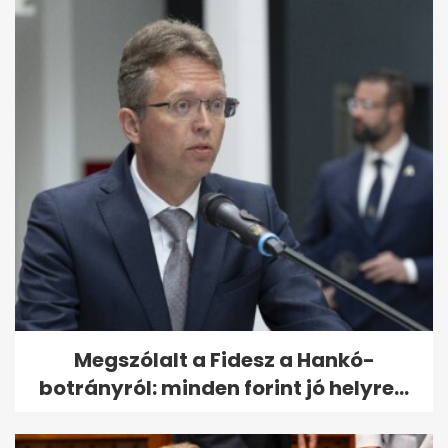
Megszólalt a Fidesz a Hankó-
botrányról: minden forint jó helyre...