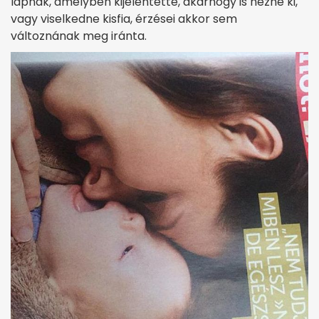
lapnak, amelyben kijelentette, akárhogy is nézne ki,
vagy viselkedne kisfia, érzései akkor sem
változnának meg iránta.