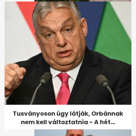
Marsi Anikó az eljegyzése
körüli felhajtásról: "Ez
gusztustalan"
Tusványoson úgy látják, Orbánnak
nem kell változtatnia - A hét...