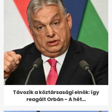
Berki Mazsi keserédes
fényképet posztolt
kislányával a karjában
Távozik a köztársasági elnök: így
reagált Orbán - A hét...