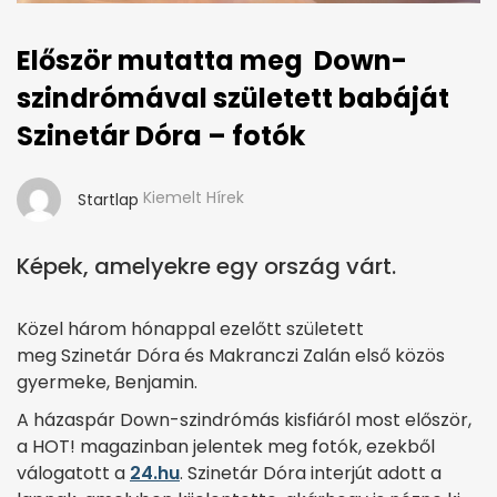
Először mutatta meg Down-
szindrómával született babáját
Szinetár Dóra – fotók
Kiemelt Hírek
Startlap
Képek, amelyekre egy ország várt.
Közel három hónappal ezelőtt született
meg Szinetár Dóra és Makranczi Zalán első közös
gyermeke, Benjamin.
A házaspár Down-szindrómás kisfiáról most először,
a HOT! magazinban jelentek meg fotók, ezekből
válogatott a
24.hu
. Szinetár Dóra interjút adott a