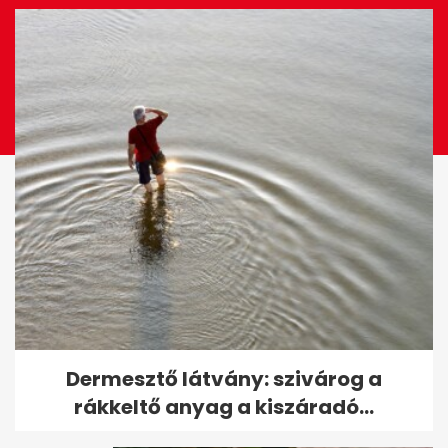
Kapócs Zsóka végre
Dermesztő látvány: szivárog a
megmutatta gyermeke apját
rákkeltő anyag a kiszáradó...