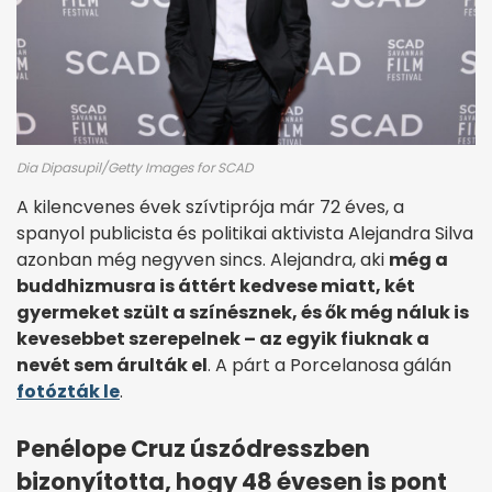
Dia Dipasupil/Getty Images for SCAD
A kilencvenes évek szívtiprója már 72 éves, a
spanyol publicista és politikai aktivista Alejandra Silva
azonban még negyven sincs. Alejandra, aki
még a
buddhizmusra is áttért kedvese miatt, két
gyermeket szült a színésznek, és ők még náluk is
kevesebbet szerepelnek – az egyik fiuknak a
nevét sem árulták el
. A párt a Porcelanosa gálán
fotózták le
.
Penélope Cruz úszódresszben
bizonyította, hogy 48 évesen is pont