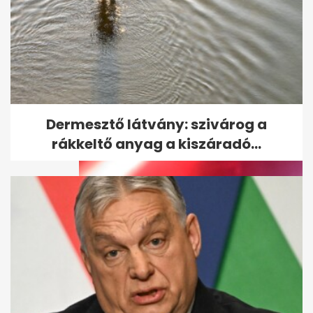
Curtis: Én, ahogy eddig is, csak
zenélni szeretnék, és nem...
Dermesztő látvány: szivárog a
rákkeltő anyag a kiszáradó...