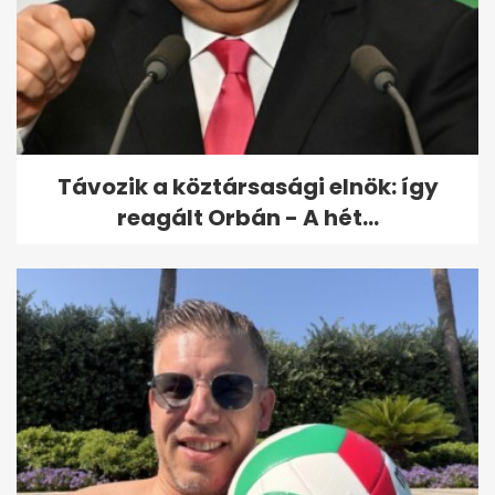
Távozik a köztársasági elnök: így
reagált Orbán - A hét...