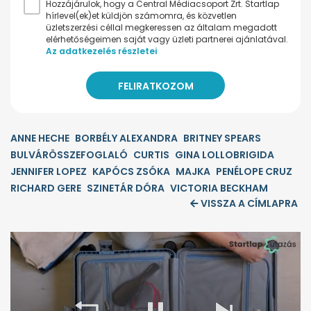
Hozzájárulok, hogy a Central Médiacsoport Zrt. Startlap
hírlevel(ek)et küldjön számomra, és közvetlen
üzletszerzési céllal megkeressen az általam megadott
elérhetőségeimen saját vagy üzleti partnerei ajánlatával.
Az adatkezelés részletei
ANNE HECHE
BORBÉLY ALEXANDRA
BRITNEY SPEARS
BULVÁRÖSSZEFOGLALÓ
CURTIS
GINA LOLLOBRIGIDA
JENNIFER LOPEZ
KAPÓCS ZSÓKA
MAJKA
PENÉLOPE CRUZ
RICHARD GERE
SZINETÁR DÓRA
VICTORIA BECKHAM
VISSZA A CÍMLAPRA