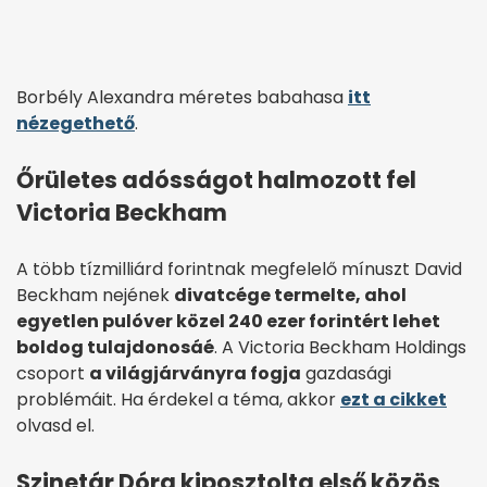
Borbély Alexandra méretes babahasa
itt
nézegethető
.
Őrületes adósságot halmozott fel
Victoria Beckham
A több tízmilliárd forintnak megfelelő mínuszt David
Beckham nejének
divatcége termelte, ahol
egyetlen pulóver közel 240 ezer forintért lehet
boldog tulajdonosáé
. A Victoria Beckham Holdings
csoport
a világjárványra fogja
gazdasági
problémáit. Ha érdekel a téma, akkor
ezt a cikket
olvasd el.
Szinetár Dóra kiposztolta első közös