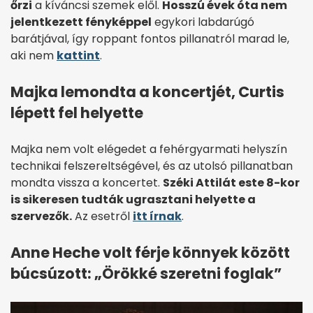
őrzi
a kíváncsi szemek elől.
Hosszú évek óta nem
jelentkezett fényképpel
egykori labdarúgó
barátjával, így roppant fontos pillanatról marad le,
aki nem
kattint
.
Majka lemondta a koncertjét, Curtis
lépett fel helyette
Majka nem volt elégedet a fehérgyarmati helyszín
technikai felszereltségével, és az utolsó pillanatban
mondta vissza a koncertet.
Széki Attilát este 8-kor
is sikeresen tudták ugrasztani helyette a
szervezők.
Az esetről
itt írnak
.
Anne Heche volt férje könnyek között
búcsúzott: „Örökké szeretni foglak”