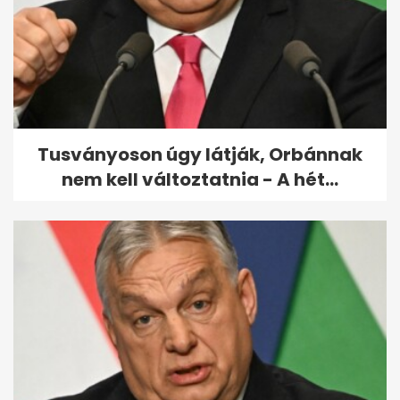
Curtis meghívott vendég volt
Orbán évértékelőjén
Tusványoson úgy látják, Orbánnak
nem kell változtatnia - A hét...