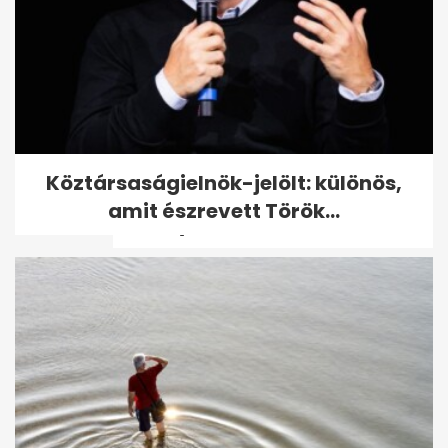
Orbán Viktornál Azahriah
Köztársaságielnök-jelölt: különös,
helyett Majka a nyerő, de Ákos
amit észrevett Török...
a király