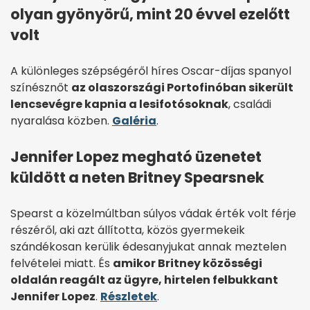
olyan gyönyörű, mint 20 évvel ezelőtt
volt
A különleges szépségéről híres Oscar-díjas spanyol
színésznőt
az olaszországi Portofinóban sikerült
lencsevégre kapnia a lesifotósoknak
, családi
nyaralása közben.
Galéria
.
Jennifer Lopez megható üzenetet
küldött a neten Britney Spearsnek
Spearst a közelmúltban súlyos vádak érték volt férje
részéről, aki azt állította, közös gyermekeik
szándékosan kerülik édesanyjukat annak meztelen
felvételei miatt. És
amikor Britney közösségi
oldalán reagált az ügyre, hirtelen felbukkant
Jennifer Lopez
.
Részletek
.