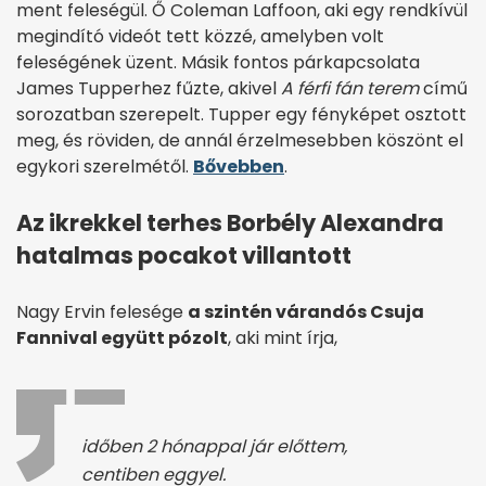
ment feleségül. Ő Coleman Laffoon, aki egy rendkívül
megindító videót tett közzé, amelyben volt
feleségének üzent. Másik fontos párkapcsolata
James Tupperhez fűzte, akivel
A férfi fán terem
című
sorozatban szerepelt. Tupper egy fényképet osztott
meg, és röviden, de annál érzelmesebben köszönt el
egykori szerelmétől.
Bővebben
.
Az ikrekkel terhes Borbély Alexandra
hatalmas pocakot villantott
Nagy Ervin felesége
a szintén várandós Csuja
Fannival együtt pózolt
, aki mint írja,
időben 2 hónappal jár előttem,
centiben eggyel.