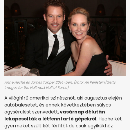
Anne Heche és James Tupper 2014-ben. (Fotó: Ari Perilstein/Getty
Images for the Hallmark Hall of Fame)
A világhírű amerikai színésznőt, aki augusztus elején
autóbalesetet, és ennek következtében súlyos
agysérülést szenvedett,
vasárnap délután
lekapcsolták a létfenntartó gépekről
. Heche két
gyermeket szült két férfitól, de csak egyikükhöz