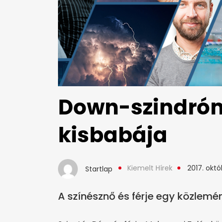
Down-szindróm
kisbabája
Kiemelt Hírek
2017. októ
Startlap
A színésznő és férje egy közlemén