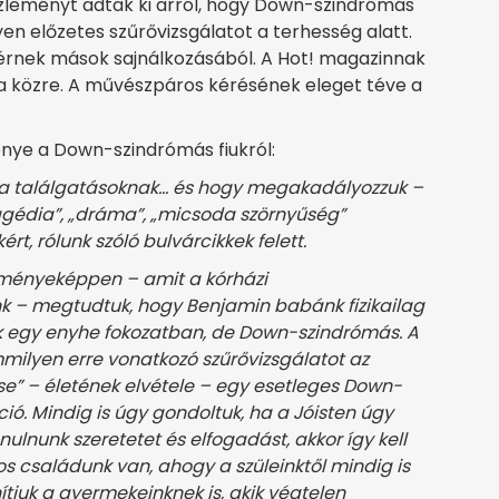
közleményt adtak ki arról, hogy Down-szindrómás
yen előzetes szűrővizsgálatot a terhesség alatt.
kérnek mások sajnálkozásából. A Hot! magazinnak
 közre. A művészpáros kérésének eleget téve a
nye a Down-szindrómás fiukról:
 a találgatásoknak… és hogy megakadályozzuk –
ragédia”, „dráma”, „micsoda szörnyűség”
t, rólunk szóló bulvárcikkek felett.
dményeképpen – amit a kórházi
nk – megtudtuk, hogy Benjamin babánk fizikailag
ak egy enyhe fokozatban, de Down-szindrómás. A
ilyen erre vonatkozó szűrővizsgálatot az
se” – életének elvétele – egy esetleges Down-
ó. Mindig is úgy gondoltuk, ha a Jóisten úgy
ulnunk szeretetet és elfogadást, akkor így kell
tos családunk van, ahogy a szüleinktől mindig is
nítjuk a gyermekeinknek is, akik végtelen