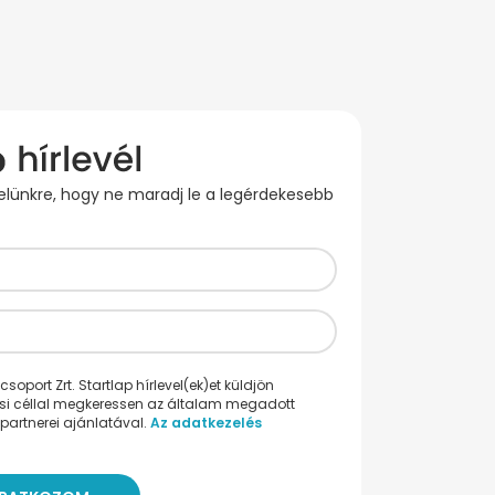
evelünkre, hogy ne maradj le a legérdekesebb
oport Zrt. Startlap hírlevel(ek)et küldjön
ési céllal megkeressen az általam megadott
partnerei ajánlatával.
Az adatkezelés