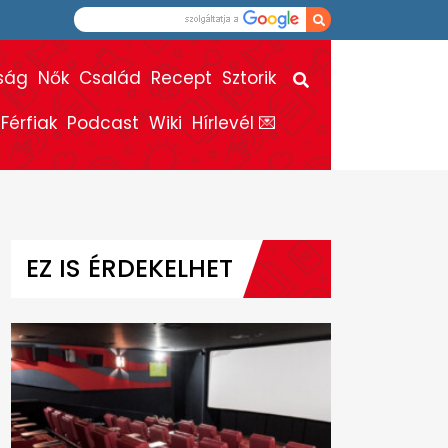
ság
Nők
Család
Recept
Sztorik
Férfiak
Podcast
Wiki
Hírlevél 💌
EZ IS ÉRDEKELHET