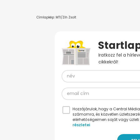
Címlapkép: MTI/Zih Zsolt
Iratkozz fel a hírl
cikkekről!
Hozzájárulok, hogy a Central Médiacs
számomra, és közvetlen üzletszerz
elérhetőségeimen saját vagy üzleti 
részletei