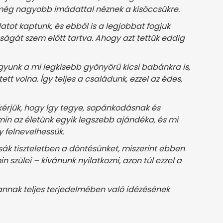
t, még nagyobb imádattal néznek a kisöccsükre.
atot kaptunk, és ebből is a legjobbat fogjuk
ágát szem előtt tartva. Ahogy azt tettük eddig
unk a mi legkisebb gyönyörű kicsi babánkra is,
ett volna. Így teljes a családunk, ezzel az édes,
kérjük, hogy így tegye, sopánkodásnak és
in az életünk egyik legszebb ajándéka, és mi
y felnevelhessük.
rtsák tiszteletben a döntésünket, miszerint ebben
szülei – kívánunk nyilatkozni, azon túl ezzel a
 annak teljes terjedelmében való idézésének