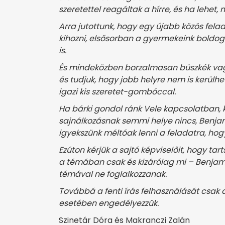
szeretettel reagáltak a hírre, és ha lehe
Arra jutottunk, hogy egy újabb közös felad
kihozni, elsősorban a gyermekeink boldogs
is.
És mindeközben borzalmasan büszkék vagy
és tudjuk, hogy jobb helyre nem is kerülhet
igazi kis szeretet-gombóccal.
Ha bárki gondol ránk Vele kapcsolatban, 
sajnálkozásnak semmi helye nincs, Benjam
igyekszünk méltóak lenni a feladatra, hog
Ezúton kérjük a sajtó képviselőit, hogy ta
a témában csak és kizárólag mi – Benjamin 
témával ne foglalkozzanak.
Továbbá a fenti írás felhasználását csak
esetében engedélyezzük.
Szinetár Dóra és Makranczi Zalán