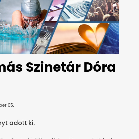
ás Szinetár Dóra
ber 05.
yt adott ki.