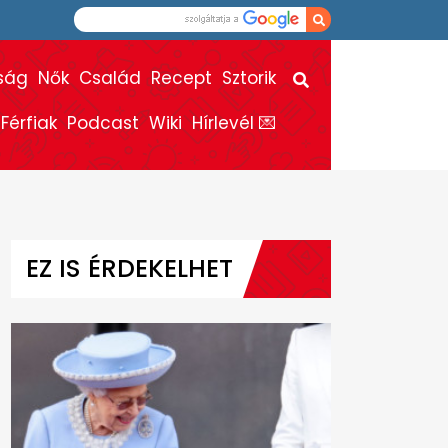
ság
Nők
Család
Recept
Sztorik
Férfiak
Podcast
Wiki
Hírlevél 💌
EZ IS ÉRDEKELHET