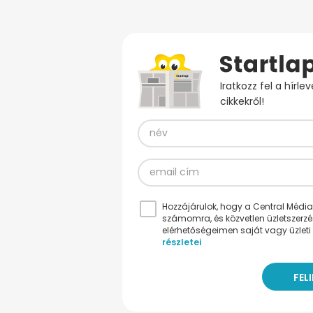
Iratkozz fel a hírl
cikkekről!
Hozzájárulok, hogy a Central Médiacs
számomra, és közvetlen üzletszerz
elérhetőségeimen saját vagy üzleti 
részletei