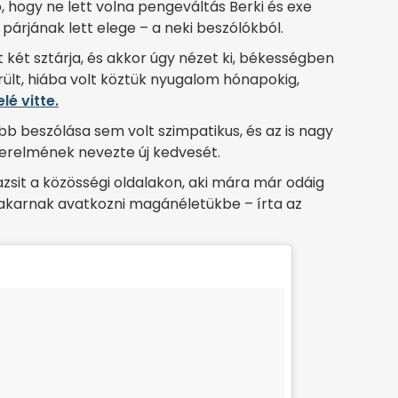
 hogy ne lett volna pengeváltás Berki és exe
j párjának lett elege – a neki beszólókból.
 két sztárja, és akkor úgy nézet ki, békességben
rült, hiába volt köztük nyugalom hónapokig,
é vitte.
 beszólása sem volt szimpatikus, és az is nagy
szerelmének nevezte új kedvesét.
sit a közösségi oldalakon, aki mára már odáig
le akarnak avatkozni magánéletükbe – írta az