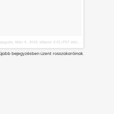
ejegyzés
,
Márc 4., 2018, időpont: 6:01 (PST időzóna szerint)
jabb bejegyzésben üzent rosszakaróinak.