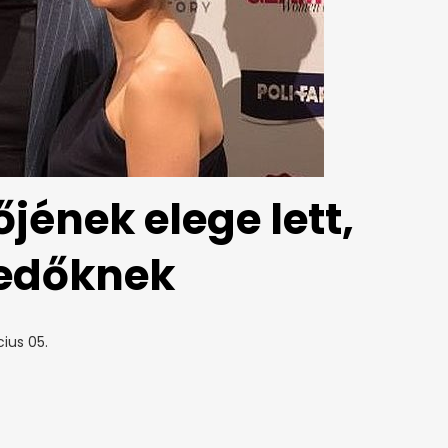
őjének elege lett,
kedőknek
ius 05.