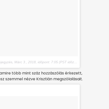
ejegyzés
,
Márc 3., 2018, időpont: 7:05 (PST időzóna szerint)
 amire több mint száz hozzászólás érkezett,
sz szemmel nézve Krisztián megszólalásait.