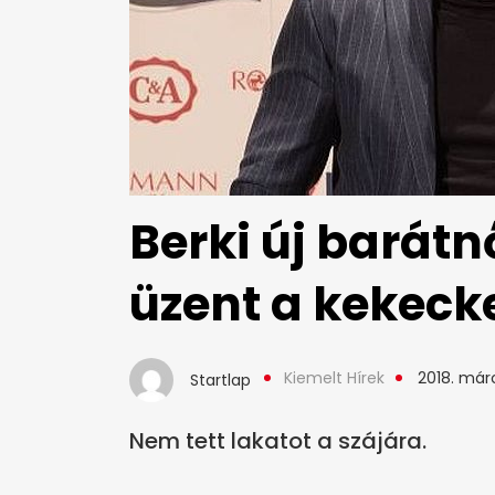
Berki új barátn
üzent a kekec
Kiemelt Hírek
2018. márc
Startlap
Nem tett lakatot a szájára.