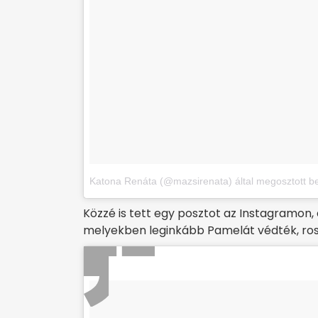
Katona Renáta (@mazsirenata) által megosztott b
Közzé is tett egy posztot az Instagramon,
melyekben leginkább Pamelát védték, ros