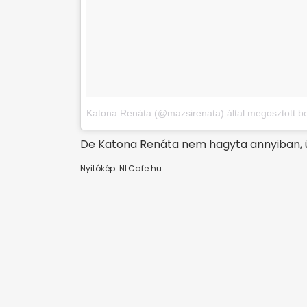
Katona Renáta (@mazsirenata) által megosztott b
De Katona Renáta nem hagyta annyiban, ú
Nyitókép: NLCafe.hu