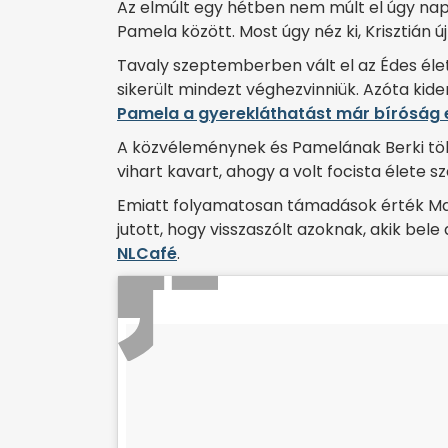
Az elmúlt egy hétben nem múlt el úgy nap,
Pamela között. Most úgy néz ki, Krisztián ú
Tavaly szeptemberben vált el az Édes élet
sikerült mindezt véghezvinniük. Azóta kide
Pamela a gyerekláthatást már bíróság el
A közvéleménynek és Pamelának Berki több
vihart kavart, ahogy a volt focista élete 
Emiatt folyamatosan támadások érték Maz
jutott, hogy visszaszólt azoknak, akik be
NLCafé
.