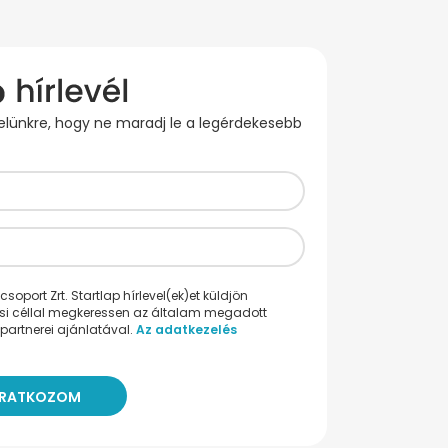
evelünkre, hogy ne maradj le a legérdekesebb
oport Zrt. Startlap hírlevel(ek)et küldjön
ési céllal megkeressen az általam megadott
partnerei ajánlatával.
Az adatkezelés