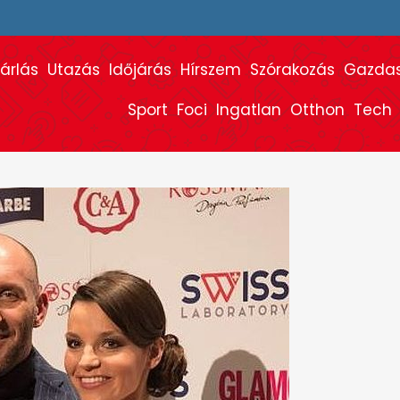
árlás
Utazás
Időjárás
Hírszem
Szórakozás
Gazda
Sport
Foci
Ingatlan
Otthon
Tech