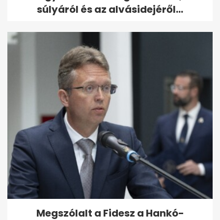
súlyáról és az alvásidejéről...
Megszólalt a Fidesz a Hankó-