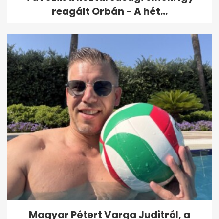
reagált Orbán - A hét...
Magyar Pétert Varga Juditról, a