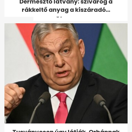
Dermesztő látvány: szivárog a
hagyott a gondozójára,
rákkeltő anyag a kiszáradó...
csakhogy két...
A kórházban kiderült: nem a
saját magzatával viselős, de
az...