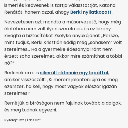
ismeri és kedvesnek is tartja választottját, Katona
Renátát, hanem azzal, ahogy
Berki nyilatkozott.
Nevezetesen azt mondta a műsorvezető, hogy még
életében nem volt ilyen szerelmes, és ez bizony
kivágta a biztosítékot Zselyke anyukájánál: „Persze,
mint tudjuk, Berki Krisztián eddig még „sohasem” volt
szerelmes… Ha a gyermeke édesanyja iránt nem
érzett soha szerelmet, akkor mire számíthat a többi
nő?”
Berkinek erre is
sikerült rátennie egy lapáttal
,
amikor visszaszólt: „Ki merem jelenteni újra és még
ezerszer, ha kell, hogy most vagyok először igazán
szerelmes!”
Reméljük a bíróságon nem fajulnak tovább a dolgok,
és meg tudnak egyezni.
Nyitókép: TV2 / Édes élet