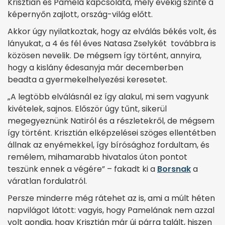
Krisztián és Pamela kapcsolata, mely évekig szinte a
képernyőn zajlott, ország-világ előtt.
Akkor úgy nyilatkoztak, hogy az elválás békés volt, és
lányukat, a 4 és fél éves Natasa Zselykét továbbra is
közösen nevelik. De mégsem így történt, annyira,
hogy a kislány édesanyja már decemberben
beadta a gyermekelhelyezési keresetet.
„A legtöbb elválásnál ez így alakul, mi sem vagyunk
kivételek, sajnos. Először úgy tűnt, sikerül
megegyeznünk Natiról és a részletekről, de mégsem
így történt. Krisztián elképzelései szöges ellentétben
állnak az enyémekkel, így bírósághoz fordultam, és
remélem, mihamarabb hivatalos úton pontot
teszünk ennek a végére” – fakadt ki a
Borsnak
a
váratlan fordulatról.
Persze minderre még rátehet az is, ami a múlt héten
napvilágot látott: vagyis, hogy Pamelának nem azzal
volt gondja, hogy Krisztián már új párra talált, hiszen