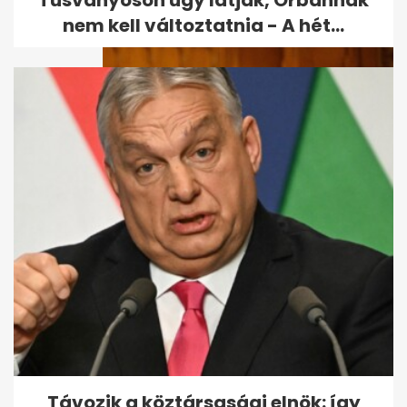
Tusványoson úgy látják, Orbánnak
nem kell változtatnia - A hét...
Felfüggesztett börtönre ítélték
Fekete-Győr Andrást
Távozik a köztársasági elnök: így