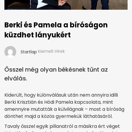
Berki és Pamela a bíróságon
küzdhet lányukért
Kiemelt Hírek
Startlap
Ősszel még olyan békésnek tűnt az
elválás.
Kiderült, hogy különválásuk után nem annyira idilli
Berki Krisztián és Hódi Pamela kapcsolata, mint
amennyire mutatták a külvilágnak – most a bíróság
dönthet majd a közös gyermekük láthatásáról.
Tavaly ősszel egyik pillanatról a másikra ért véget