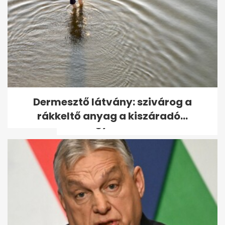
Egy idős asszony 40 milliót
Dermesztő látvány: szivárog a
hagyott a gondozójára,
rákkeltő anyag a kiszáradó...
csakhogy két...