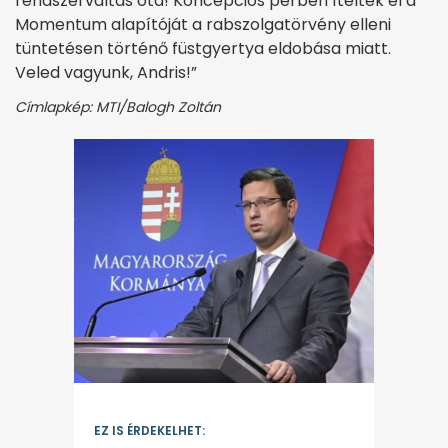
rendszerváltás óta! Koncepciós perben ítélték el a
Momentum alapítóját a rabszolgatörvény elleni
tüntetésen történő füstgyertya eldobása miatt.
Veled vagyunk, Andris!”
Címlapkép: MTI/Balogh Zoltán
EZ IS ÉRDEKELHET: