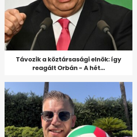
Tompos Márton lett a
Momentum elnöke
Távozik a köztársasági elnök: így
reagált Orbán - A hét...