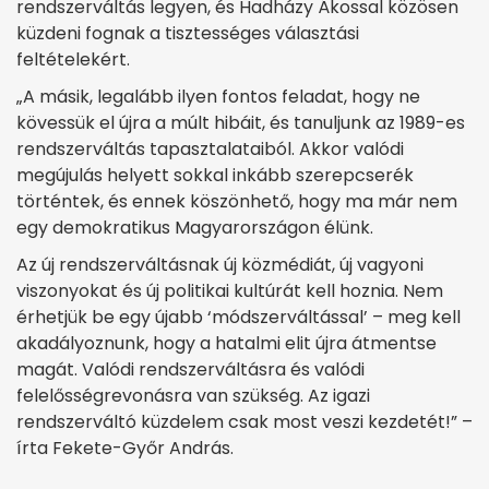
rendszerváltás legyen, és Hadházy Ákossal közösen
küzdeni fognak a tisztességes választási
feltételekért.
„A másik, legalább ilyen fontos feladat, hogy ne
kövessük el újra a múlt hibáit, és tanuljunk az 1989-es
rendszerváltás tapasztalataiból. Akkor valódi
megújulás helyett sokkal inkább szerepcserék
történtek, és ennek köszönhető, hogy ma már nem
egy demokratikus Magyarországon élünk.
Az új rendszerváltásnak új közmédiát, új vagyoni
viszonyokat és új politikai kultúrát kell hoznia. Nem
érhetjük be egy újabb ‘módszerváltással’ – meg kell
akadályoznunk, hogy a hatalmi elit újra átmentse
magát. Valódi rendszerváltásra és valódi
felelősségrevonásra van szükség. Az igazi
rendszerváltó küzdelem csak most veszi kezdetét!” –
írta Fekete-Győr András.