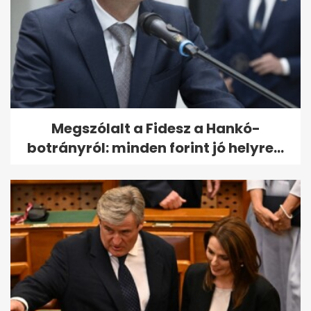
Megszólalt a Fidesz a Hankó-
botrányról: minden forint jó helyre...