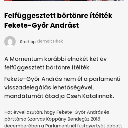
Felfüggesztett börtönre ítélték
Fekete-Győr Andrást
Kiemelt Hírek
Startlap
A Momentum korábbi elnökét két év
felfüggesztett börtönre ítélték.
Fekete-Győr András nem él a parlamenti
visszadelegálás lehetőségével,
mandátumát átadja Cseh Katalinnak.
Hat évvel azután, hogy Fekete-Győr András és
párttársa Szarvas Koppány Bendegúz 2018
decemberében a Parlamentnél füstgyertyát dobott