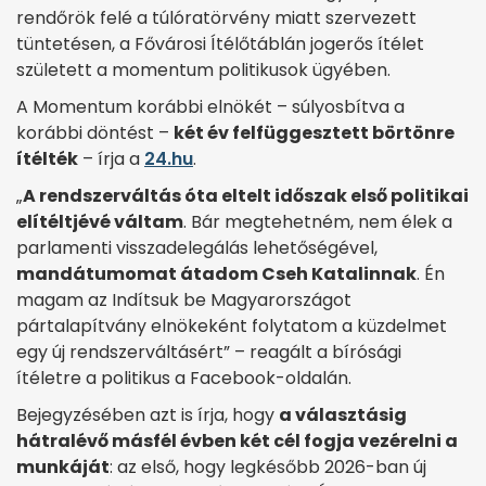
rendőrök felé a túlóratörvény miatt szervezett
tüntetésen, a Fővárosi Ítélőtáblán jogerős ítélet
született a momentum politikusok ügyében.
A Momentum korábbi elnökét – súlyosbítva a
korábbi döntést –
két év felfüggesztett börtönre
ítélték
– írja a
24.hu
.
„
A rendszerváltás óta eltelt időszak első politikai
elítéltjévé váltam
. Bár megtehetném, nem élek a
parlamenti visszadelegálás lehetőségével,
mandátumomat átadom Cseh Katalinnak
. Én
magam az Indítsuk be Magyarországot
pártalapítvány elnökeként folytatom a küzdelmet
egy új rendszerváltásért” – reagált a bírósági
ítéletre a politikus a Facebook-oldalán.
Bejegyzésében azt is írja, hogy
a választásig
hátralévő másfél évben két cél fogja vezérelni a
munkáját
: az első, hogy legkésőbb 2026-ban új