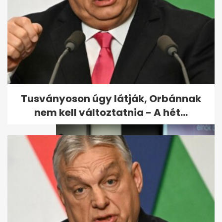
A kórházban kiderült: nem a
saját magzatával viselős, de
az...
Tusványoson úgy látják, Orbánnak
nem kell változtatnia - A hét...