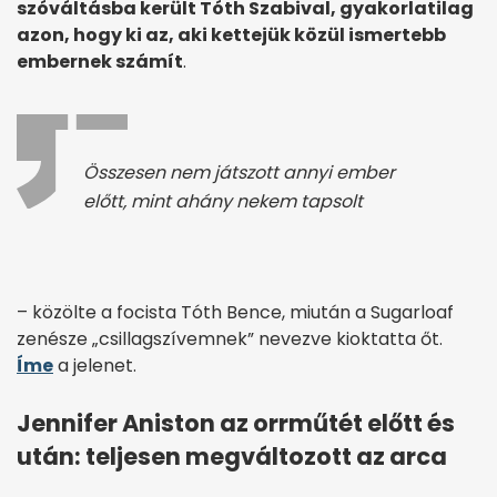
szóváltásba került Tóth Szabival, gyakorlatilag
azon, hogy ki az, aki kettejük közül ismertebb
embernek számít
.
Összesen nem játszott annyi ember
előtt, mint ahány nekem tapsolt
– közölte a focista Tóth Bence, miután a Sugarloaf
zenésze „csillagszívemnek” nevezve kioktatta őt.
Íme
a jelenet.
Jennifer Aniston az orrműtét előtt és
után: teljesen megváltozott az arca