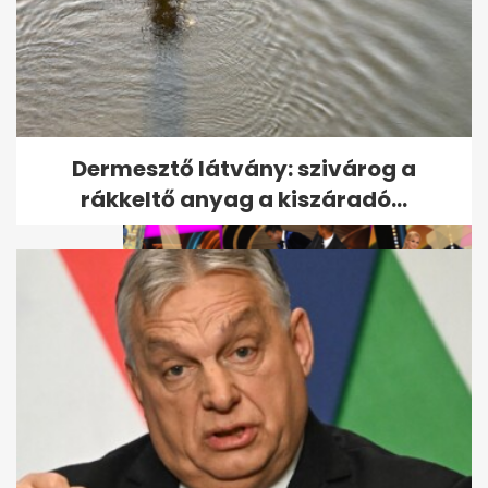
Páratlan luxusban nyaral Berki
Mazsi - mutatjuk, hová
utazott a...
Dermesztő látvány: szivárog a
rákkeltő anyag a kiszáradó...