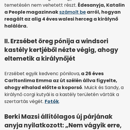
temetésén nem vehetett részt.
Édesanyja, Katalin
a People magazinnak
számolt be
arról, hogyan
reagált az alig 4 éves walesi herceg a királynő
halálára.
II. Erzsébet öreg pónija a windsori
kastély kertjéből nézte végig, ahogy
eltemetik a királynőjét
Erzsébet egyik kedvenc pónilova,
a 26 éves
Carltonlima Emma az út szélén állva figyelte,
ahogy elhalad előtte a koporsó
. Muick és Sandy, a
királynő corgi kutyái is a kastély területén várták a
szertartás végét.
Fotók
.
Berki Mazsi állítólagos új párjának
anyja nyilatkozott: „Nem vágyik erre,