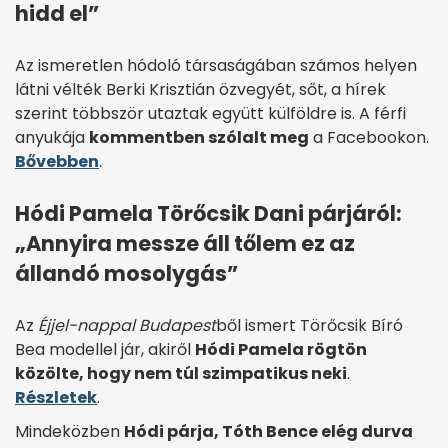
hidd el”
Az ismeretlen hódoló társaságában számos helyen
látni vélték Berki Krisztián özvegyét, sőt, a hírek
szerint többször utaztak együtt külföldre is. A férfi
anyukája
kommentben szólalt meg
a Facebookon.
Bővebben
.
Hódi Pamela Törőcsik Dani párjáról:
„Annyira messze áll tőlem ez az
állandó mosolygás”
Az
Éjjel-nappal Budapest
ből ismert Törőcsik Bíró
Bea modellel jár, akiről
Hódi Pamela rögtön
közölte, hogy nem túl szimpatikus neki
.
Részletek
.
Mindeközben
Hódi párja, Tóth Bence elég durva