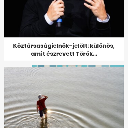
Csodás fotók Katalin és Lajos
Köztársaságielnök-jelölt: különös,
herceg különleges kötelékéről
amit észrevett Török...