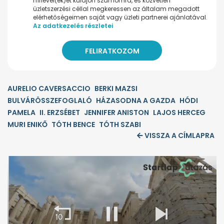
hírlevel(ek)et küldjön számomra, és közvetlen
üzletszerzési céllal megkeressen az általam megadott
elérhetőségeimen saját vagy üzleti partnerei ajánlatával.
Az adatkezelés részletei
AURELIO CAVERSACCIO
BERKI MAZSI
BULVÁRÖSSZEFOGLALÓ
HÁZASODNA A GAZDA
HÓDI
PAMELA
II. ERZSÉBET
JENNIFER ANISTON
LAJOS HERCEG
MURI ENIKŐ
TÓTH BENCE
TÓTH SZABI
VISSZA A CÍMLAPRA