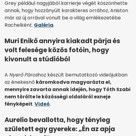
Grey például nagyjából karrierje végét köszönhette
annak, hogy hozzányúlt karakteres orrához, Aniston
már az új orrával vonult be a világ emlékezetébe
Rachelként.
Galéria
.
Muri Enikő annyira kiakadt párja és
volt felesége közös fotóin, hogy
kivonult a stúdióból
A
Nyerő Páros
hoz készült bemutatkozó videójukban
az énekesnő
káromkodva magyarázta el,
mennyire zavarta annak idején, hogy Tóth Szabi
nem törölte le közösségi oldaláról exneje
fényképeit
.
Videó
.
Aurelio bevallotta, hogy tényleg
született egy gyereke: „Én az apja