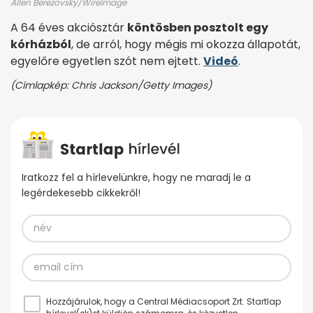
Allen Berezovsky/WireImage
A 64 éves akciósztár
köntösben posztolt egy
kórházból
, de arról, hogy mégis mi okozza állapotát,
egyelőre egyetlen szót nem ejtett.
Videó
.
(Címlapkép: Chris Jackson/Getty Images)
Iratkozz fel a hírlevelünkre, hogy ne maradj le a
legérdekesebb cikkekről!
Hozzájárulok, hogy a Central Médiacsoport Zrt. Startlap