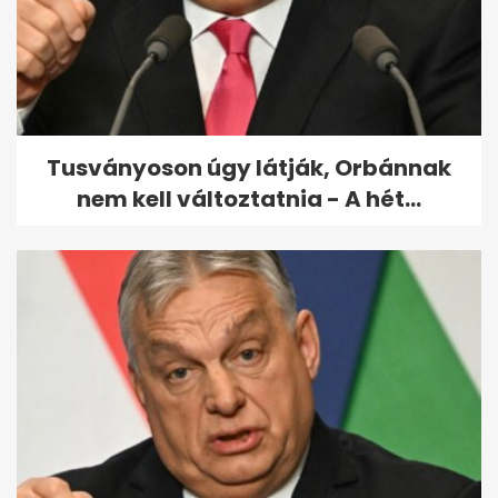
Ember, most jövök az év
bulvárhíreivel! Kulcsár Edina
és G.w.M...
Tusványoson úgy látják, Orbánnak
nem kell változtatnia - A hét...