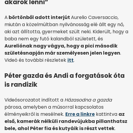
akarok lenni”
A
börtönből adott interjút
Aurelio Caversaccio,
miután a közelmúltban nyilvánosság elé állt egy nő,
aki azt állította, gyermeket szült neki. Kiderült, hogy a
baba nem egy futó kalandból született, és
Aureliónak nagy vágya, hogy a pici második
születésnapján már személyesen jelen legyen
.
Videó és további részletek
itt
.
Péter gazda és Andi a forgatások óta
is randizik
Videósorozatot indított a
Házasodna a gazda
párosa, amelyben a műsorral kapcsolatos
élményeikről is mesélnek.
Erre a linkre
kattintva
az
első, kamerák nélküli randevújukba pillanthatsz
bele, ahol Péter fia és kutyáik is részt vettek
.