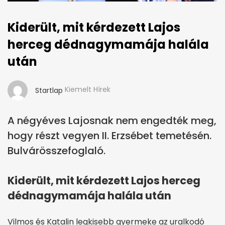
Kiderült, mit kérdezett Lajos
herceg dédnagymamája halála
után
Kiemelt Hírek
Startlap
A négyéves Lajosnak nem engedték meg,
hogy részt vegyen II. Erzsébet temetésén.
Bulvárösszefoglaló.
Kiderült, mit kérdezett Lajos herceg
dédnagymamája halála után
Vilmos és Katalin legkisebb gyermeke az uralkodó