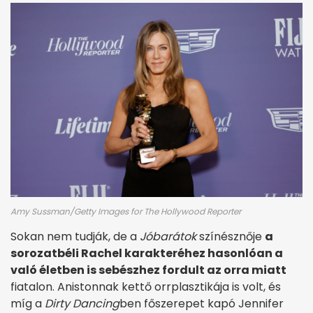
Amy Sussman/Getty Images for The Hollywood Reporter
Sokan nem tudják, de a
Jóbarátok
színésznője
a
sorozatbéli Rachel karakteréhez hasonlóan a
való életben is sebészhez fordult az orra miatt
fiatalon. Anistonnak kettő orrplasztikája is volt, és
míg a
Dirty Dancing
ben főszerepet kapó Jennifer