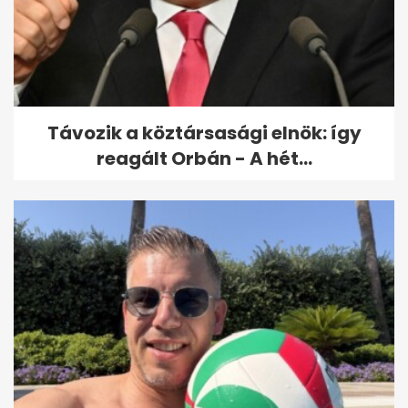
Távozik a köztársasági elnök: így
reagált Orbán - A hét...