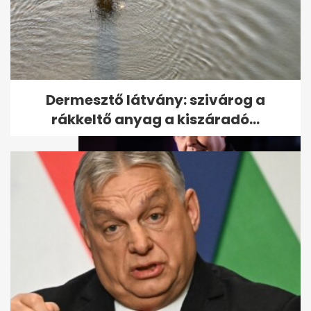
Molnár Gusztáv reagált a
válása hírére
Dermesztő látvány: szivárog a
rákkeltő anyag a kiszáradó...
Molnár Gusztáv felesége