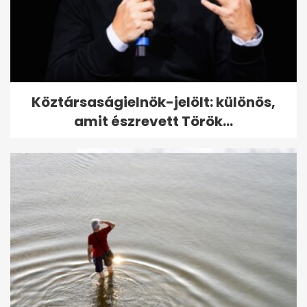
Geszler Dorottya lánya férjhez
Köztársaságielnök-jelölt: különös,
ment: itt vannak az első fotók
amit észrevett Török...