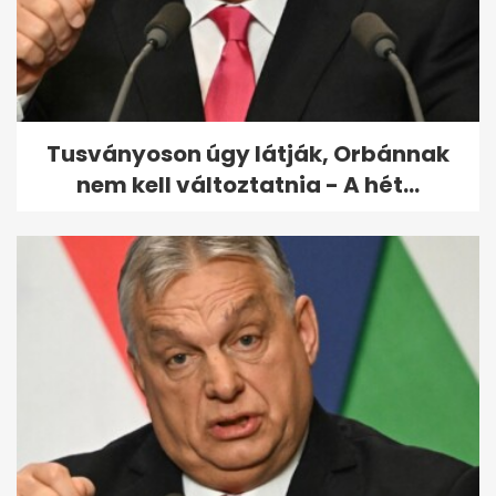
kipakolt: durva ügyek állnak a
válásuk...
Tusványoson úgy látják, Orbánnak
nem kell változtatnia - A hét...