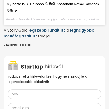
my name is O. Relioooo 😏😎😁 Köszönöm Rátkai Dávidnak
💪🏽😘
Aurelio Onorato Caversaccio
(@aurelio_caversaccio) által megosztott bejegyzés,
A Story Gála
legszebb ruháit itt
, a
legnagyobb
melléfogásait itt
találja.
Címlapfotó: Facebook
Iratkozz fel a hírlevelünkre, hogy ne maradj le a
legérdekesebb cikkekről!