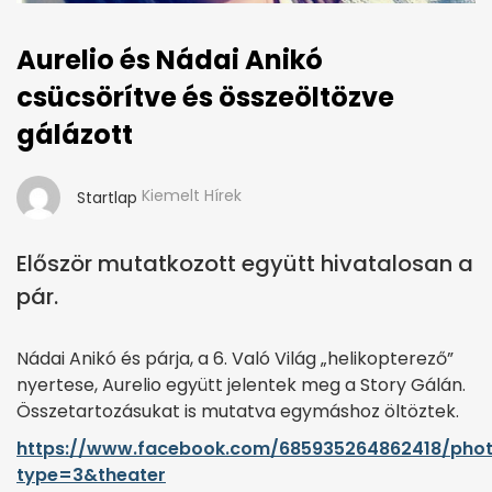
Aurelio és Nádai Anikó
csücsörítve és összeöltözve
gálázott
Kiemelt Hírek
Startlap
Először mutatkozott együtt hivatalosan a
pár.
Nádai Anikó és párja, a 6. Való Világ „helikopterező”
nyertese, Aurelio együtt jelentek meg a Story Gálán.
Összetartozásukat is mutatva egymáshoz öltöztek.
https://www.facebook.com/685935264862418/phot
type=3&theater