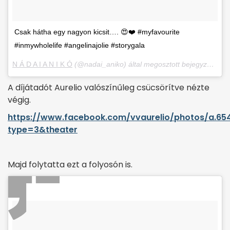
Csak hátha egy nagyon kicsit…. 😍❤️ #myfavourite
#inmywholelife #angelinajolie #storygala
N Á D A I A N I K Ó
(@nadai_aniko) által megosztott bejegyzés,
Feb
A díjátadót Aurelio valószínűleg csücsörítve nézte
végig.
https://www.facebook.com/vvaurelio/photos/a.65
type=3&theater
Majd folytatta ezt a folyosón is.