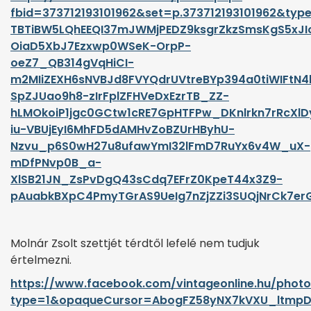
fbid=373712193101962&set=p.373712193101962&
TBTiBW5LQhEEQI37mJWMjPEDZ9ksgrZkzSmsKgS5xJI
OiaD5XbJ7Ezxwp0WSeK-OrpP-
oeZ7_QB314gVqHiCI-
m2MIiZEXH6sNVBJd8FVYQdrUVtreBYp394a0tiWIFtN
SpZJUao9h8-zIrFplZFHVeDxEzrTB_ZZ-
hLMOkoiP1jgc0GCtw1cRE7GpHTFPw_DKnlrkn7rRcXlD
iu-VBUjEyI6MhFD5dAMHvZoBZUrHByhU-
Nzvu_p6S0wH27u8ufawYmI32lFmD7RuYx6v4W_uX-
mDfPNvp0B_a-
XlSB21JN_ZsPvDgQ43sCdq7EFrZ0KpeT44x3Z9-
pAuabkBXpC4PmyTGrAS9UeIg7nZjZZi3SUQjNrCk7er
Molnár Zsolt szettjét térdtől lefelé nem tudjuk
értelmezni.
https://www.facebook.com/vintageonline.hu/phot
type=1&opaqueCursor=AbogFZ58yNX7kVXU_ltmp