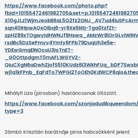
https://www.facebook.com/photo.php?
fbid=10155472461982705&set=p.101554724619827
X10gJLz1WjmJeokB6aL5O2fz2QNJ_AV7ud4iuSPcArm
sqn40IHpwAOsOibq6-yr9Xe5Ntj-Tga0tzfZt-
zpHZ89xTOgwyIdHWNJf9Hswa_AMzWr8lOrGLvIWlN
rsdBc5DzSePmyv4Ymty6FPb79DuqUh3e5e-
YDEwGmqElNOcuU3IoTnET-
_G0OttpdgmT0mAFLWGYVZ-
QIuCXgN6aDwhZjofS510KUdz6l3WkhFUq_bDF7Swxb
wj1a1kFPnb_EqFdTo7WPGI2ToOEh0KdWCP8qio&thea
Mihályfi Liza (pirosban) hastáncosnak öltözött.
https://www.facebook.com/szonjadudikqueendom
type=3
Zámbó Krisztián barátnője piros habcsókként jelent