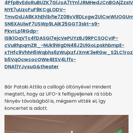
4PfpBvEdoRuBUZK7GlJoA7tYn1JRMHedJCnBQAjZzs
NYE7uUzcFuF8KCgLODV–
TmvDdJA8KXhEh1bfIe7Z0BvV8DLxgw2UiCwWUOGUn
SN6XAUiwF7USWp9LAlK25GGT3skt-s9-
PkvrLp1RGdp-
ISlk1QqVTc4fDASGI7ejcVePUYzBJ9RPCSQCvIP-
cVuRhpqmZR_-NUk9WgDN48J2UlGoLpskhbmpE-
xTHfc9VhhH5Wqbhs6zWujxzfJXmK3eRGw_S2LC1roz
b5VqOcwcocOWe4ESV4Lffx-
DNA11YJvsuG&theater
Bár Pataki Attila a csillogó öltönyével mindent
megtett, hogy az UFO-k felfigyeljenek rá több
fényév távolságból is, mégsem vitték el, így
koncertet is adott.