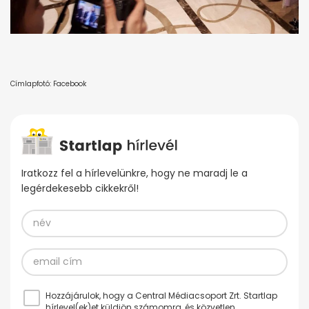
Címlapfotó: Facebook
Iratkozz fel a hírlevelünkre, hogy ne maradj le a
legérdekesebb cikkekről!
Hozzájárulok, hogy a Central Médiacsoport Zrt. Startlap
hírlevel(ek)et küldjön számomra, és közvetlen