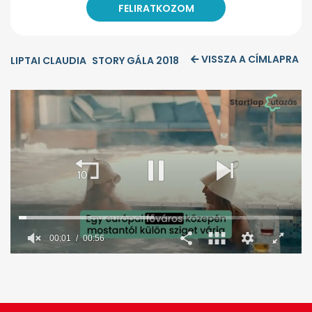
VISSZA A CÍMLAPRA
LIPTAI CLAUDIA
STORY GÁLA 2018
00:02
00:56
0
seconds
of
56
seconds