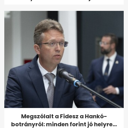
Megszólalt a Fidesz a Hankó-
botrányról: minden forint jó helyre...