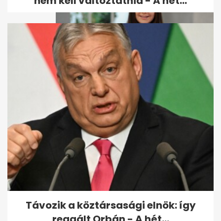
nem kell változtatnia - A hét...
Geszler Dorottya lánya férjhez
ment: itt vannak az első fotók
Távozik a köztársasági elnök: így
reagált Orbán - A hét...