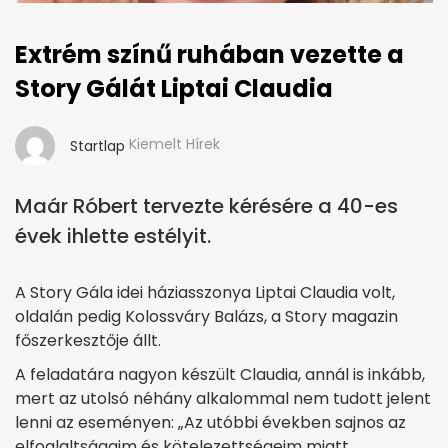
Extrém színű ruhában vezette a
Story Gálát Liptai Claudia
Kiemelt Hírek
Startlap
Maár Róbert tervezte kérésére a 40-es
évek ihlette estélyit.
A Story Gála idei háziasszonya Liptai Claudia volt,
oldalán pedig Kolossváry Balázs, a Story magazin
főszerkesztője állt.
A feladatára nagyon készült Claudia, annál is inkább,
mert az utolsó néhány alkalommal nem tudott jelent
lenni az eseményen: „Az utóbbi években sajnos az
elfoglaltságaim és kötelezettségeim miatt