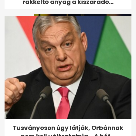
rákkeltő anyag a kiszáradó...
Liptai Claudia kórházba került
Tusványoson úgy látják, Orbánnak