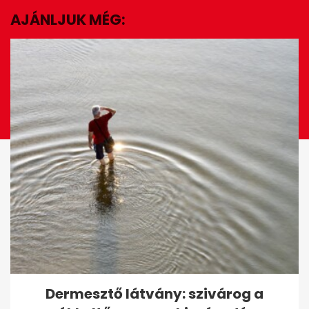
AJÁNLJUK MÉG:
EZ IS ÉRDEKELHET
Puskás-Dallos Peti megszólalt
Dermesztő látvány: szivárog a
a Kaszás Attilára emlékező...