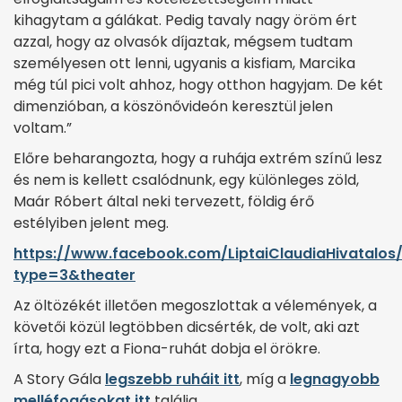
kihagytam a gálákat. Pedig tavaly nagy öröm ért
azzal, hogy az olvasók díjaztak, mégsem tudtam
személyesen ott lenni, ugyanis a kisfiam, Marcika
még túl pici volt ahhoz, hogy otthon hagyjam. De két
dimenzióban, a köszönővideón keresztül jelen
voltam.”
Előre beharangozta, hogy a ruhája extrém színű lesz
és nem is kellett csalódnunk, egy különleges zöld,
Maár Róbert által neki tervezett, földig érő
estélyiben jelent meg.
https://www.facebook.com/LiptaiClaudiaHivatalo
type=3&theater
Az öltözékét illetően megoszlottak a vélemények, a
követői közül legtöbben dicsérték, de volt, aki azt
írta, hogy ezt a Fiona-ruhát dobja el örökre.
A Story Gála
legszebb ruháit itt
, míg a
legnagyobb
melléfogásokat itt
találja.