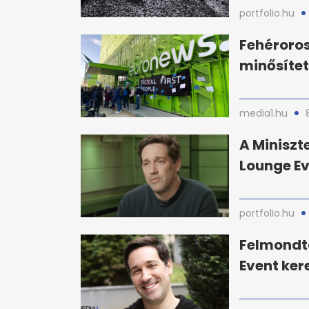
portfolio.hu
Fehéroro
minősítet
media1.hu
A Miniszt
Lounge Ev
portfolio.hu
Felmondta
Event ker