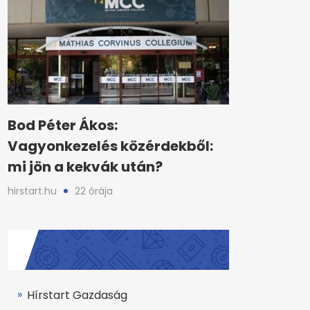
Bod Péter Ákos:
Vagyonkezelés közérdekből:
mi jön a kekvák után?
hirstart.hu
22 órája
Hírstart Gazdaság