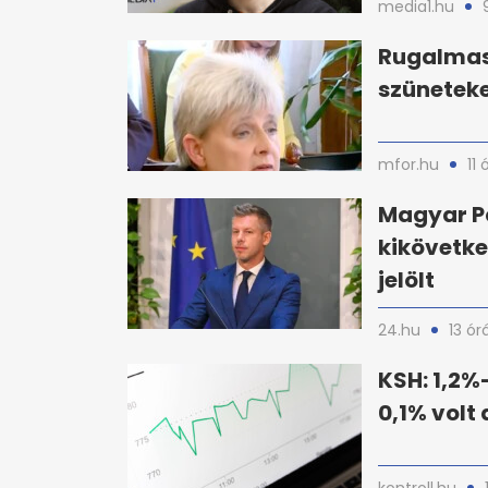
media1.hu
Rugalmas 
szüneteke
mfor.hu
11 
Magyar P
kikövetke
jelölt
24.hu
13 ór
KSH: 1,2%-
0,1% volt 