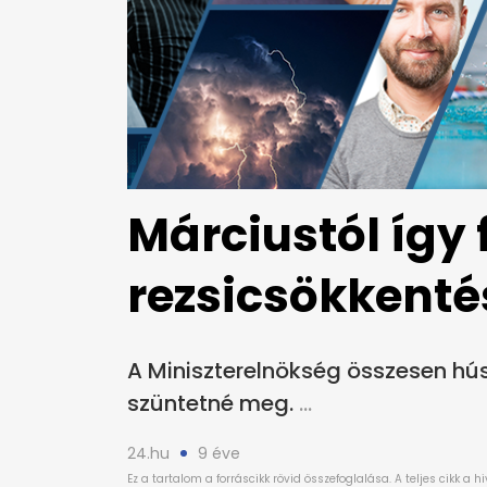
Márciustól így 
rezsicsökkenté
A Miniszterelnökség összesen húsz
szüntetné meg.
24.hu
9 éve