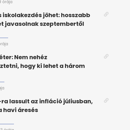
9 órája
iskolakezdés jöhet: hosszabb
t javasolnak szeptembertől
órája
éter: Nem nehéz
ztetni, hogy ki lehet a három
ája
ra lassult az infláció júliusban,
a havi áresés