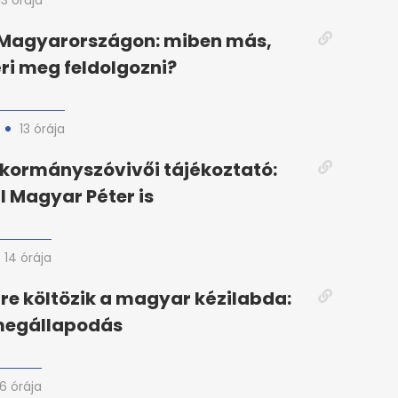
13 órája
j Magyarországon: miben más,
éri meg feldolgozni?
13 órája
 kormányszóvivői tájékoztató:
 Magyar Péter is
14 órája
re költözik a magyar kézilabda:
 megállapodás
16 órája