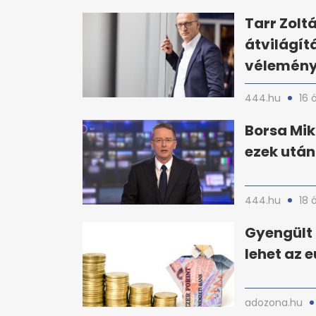
Tarr Zolt
átvilágít
vélemény
444.hu
16 
Borsa Mik
ezek utá
444.hu
18 
Gyengült 
lehet az e
adozona.hu