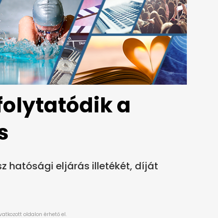
folytatódik a
s
 hatósági eljárás illetékét, díját