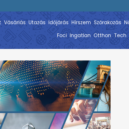
t
Vásárlás
Utazás
Időjárás
Hírszem
Szórakozás
N
Foci
Ingatlan
Otthon
Tech