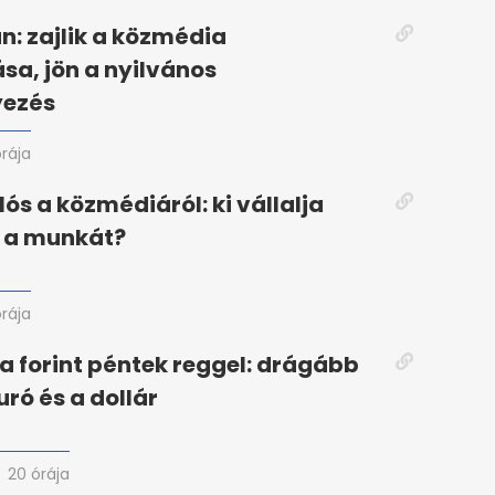
án: zajlik a közmédia
ása, jön a nyilvános
ezés
órája
lós a közmédiáról: ki vállalja
n a munkát?
órája
a forint péntek reggel: drágább
uró és a dollár
20 órája