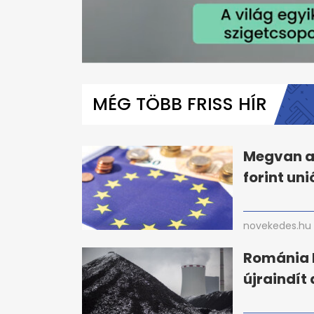
0
seconds
of
MÉG TÖBB FRISS HÍR
1
minute,
10
seconds
Volume
0%
Megvan a 
forint un
novekedes.hu
Románia 
újraindít