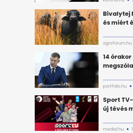
kontroll.hu
Bivalyte
és miért 
agroforum.hu
14 órakor
megszólal
portfolio.hu
Sport TV-
új tévés
media1.hu