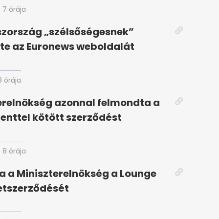
7 órája
szország „szélsőségesnek”
te az Euronews weboldalát
8 órája
erelnökség azonnal felmondta a
enttel kötött szerződést
8 órája
 a Miniszterelnökség a Lounge
etszerződését