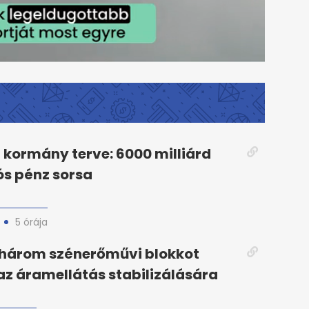
kormány terve: 6000 milliárd
iós pénz sorsa
5 órája
három szénerőművi blokkot
 az áramellátás stabilizálására