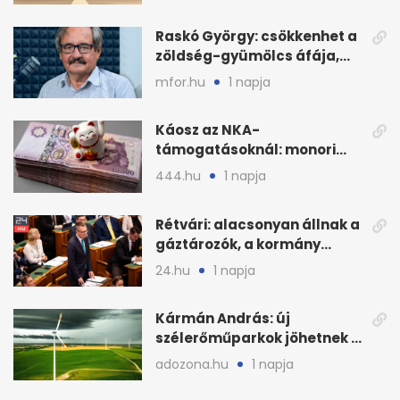
Raskó György: csökkenhet a
zöldség-gyümölcs áfája,
bajban a kukorica
mfor.hu
1 napja
Káosz az NKA-
támogatásoknál: monori
civilek elszámolásai és
444.hu
1 napja
megbízásai
Rétvári: alacsonyan állnak a
gáztározók, a kormány
válságról válságra jut
24.hu
1 napja
Kármán András: új
szélerőműparkok jöhetnek a
kormányülés döntése
adozona.hu
1 napja
nyomán