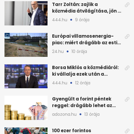
Tarr Zoltán: zajlik a
közmédia átvilágítása, jön a
nyilvános véleményezés
444.hu
9 órája
Európai villamosenergia-
piac: miért drágább az esti
áram Magyarországon
24.hu
10 órája
Borsa Miklós a közmédiáról:
ki vállalja ezek után a
munkát?
444.hu
12 órája
Gyengült a forint péntek
reggel: drágább lehet az
euró és a dollár
adozona.hu
13 órája
100 ezer forintos