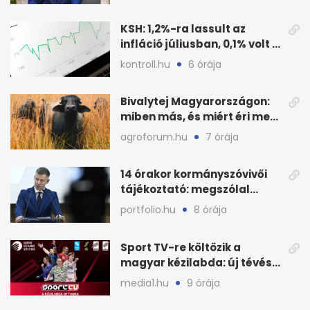
KSH: 1,2%-ra lassult az
infláció júliusban, 0,1% volt a
havi áresés
kontroll.hu
6 órája
Bivalytej Magyarországon:
miben más, és miért éri meg
feldolgozni?
agroforum.hu
7 órája
14 órakor kormányszóvivői
tájékoztató: megszólal
Magyar Péter is
portfolio.hu
8 órája
Sport TV-re költözik a
magyar kézilabda: új tévés
megállapodás
media1.hu
9 órája