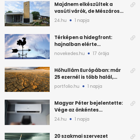
Majdnem elkészültek a
vasúti várók, de Mészáros
bizalmasa leromboltatja
24.hu
1 napja
Térképen a hidegfront:
hajnalban elérte
Magyarország határát
novekedes.hu
17 órája
Hőhullám Európában: már
25 ezernél is több halál,
folytatódhat
portfolio.hu
1 napja
Magyar Péter bejelentette:
Vége az önkéntes
fogyasztáscsökkentésnek
24.hu
1 napja
20 szakmai szervezet