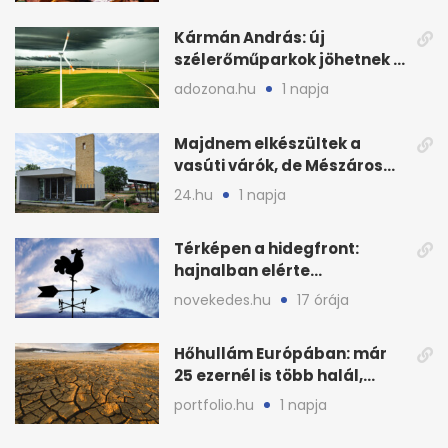
Kármán András: új
szélerőműparkok jöhetnek a
kormányülés döntése
adozona.hu
1 napja
nyomán
Majdnem elkészültek a
vasúti várók, de Mészáros
bizalmasa leromboltatja
24.hu
1 napja
Térképen a hidegfront:
hajnalban elérte
Magyarország határát
novekedes.hu
17 órája
Hőhullám Európában: már
25 ezernél is több halál,
folytatódhat
portfolio.hu
1 napja