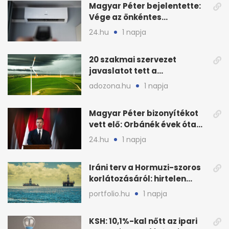
Magyar Péter bejelentette:
Vége az önkéntes
fogyasztáscsökkentésnek
24.hu
1 napja
20 szakmai szervezet
javaslatot tett a
fenntartható szélenergia-
adozona.hu
1 napja
bővítésre
Magyar Péter bizonyítékot
vett elő: Orbánék évek óta
tudtak az energiarendszer
24.hu
1 napja
összeomlásáról
Iráni terv a Hormuzi-szoros
korlátozásáról: hirtelen
megugrott az olajár
portfolio.hu
1 napja
KSH: 10,1%-kal nőtt az ipari