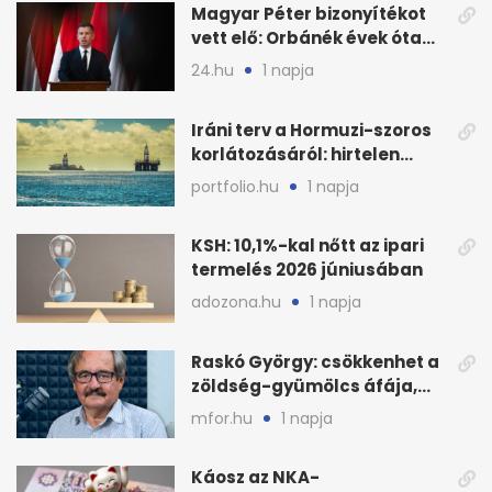
Magyar Péter bizonyítékot
vett elő: Orbánék évek óta
tudtak az energiarendszer
24.hu
1 napja
összeomlásáról
Iráni terv a Hormuzi-szoros
korlátozásáról: hirtelen
megugrott az olajár
portfolio.hu
1 napja
KSH: 10,1%-kal nőtt az ipari
termelés 2026 júniusában
adozona.hu
1 napja
Raskó György: csökkenhet a
zöldség-gyümölcs áfája,
bajban a kukorica
mfor.hu
1 napja
Káosz az NKA-