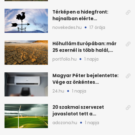
Térképen a hidegfront:
hajnalban elérte
Magyarország határát
novekedes.hu
17 órája
Hőhullám Európában: már
25 ezernél is több halál,
folytatódhat
portfolio.hu
1 napja
Magyar Péter bejelentette:
Vége az önkéntes
fogyasztáscsökkentésnek
24.hu
1 napja
20 szakmai szervezet
javaslatot tett a
fenntartható szélenergia-
adozona.hu
1 napja
bővítésre