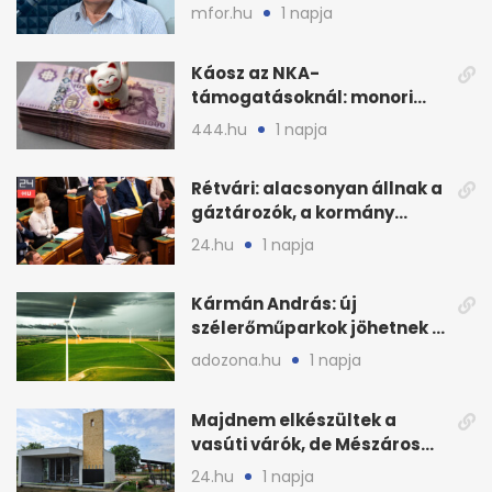
bajban a kukorica
mfor.hu
1 napja
Káosz az NKA-
támogatásoknál: monori
civilek elszámolásai és
444.hu
1 napja
megbízásai
Rétvári: alacsonyan állnak a
gáztározók, a kormány
válságról válságra jut
24.hu
1 napja
Kármán András: új
szélerőműparkok jöhetnek a
kormányülés döntése
adozona.hu
1 napja
nyomán
Majdnem elkészültek a
vasúti várók, de Mészáros
bizalmasa leromboltatja
24.hu
1 napja