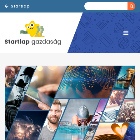
Startlap