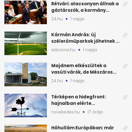
Rétvári: alacsonyan állnak a
gáztározók, a kormány
válságról válságra jut
24.hu
1 napja
Kármán András: új
szélerőműparkok jöhetnek a
kormányülés döntése
adozona.hu
1 napja
nyomán
Majdnem elkészültek a
vasúti várók, de Mészáros
bizalmasa leromboltatja
24.hu
1 napja
Térképen a hidegfront:
hajnalban elérte
Magyarország határát
novekedes.hu
17 órája
Hőhullám Európában: már