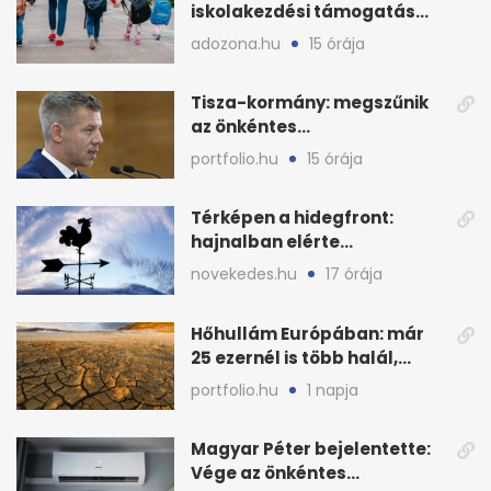
iskolakezdési támogatás
2026 őszén: adózás,
adozona.hu
15 órája
munkáltatói plusz
Tisza-kormány: megszűnik
az önkéntes
fogyasztáscsökkentés
portfolio.hu
15 órája
Térképen a hidegfront:
hajnalban elérte
Magyarország határát
novekedes.hu
17 órája
Hőhullám Európában: már
25 ezernél is több halál,
folytatódhat
portfolio.hu
1 napja
Magyar Péter bejelentette:
Vége az önkéntes