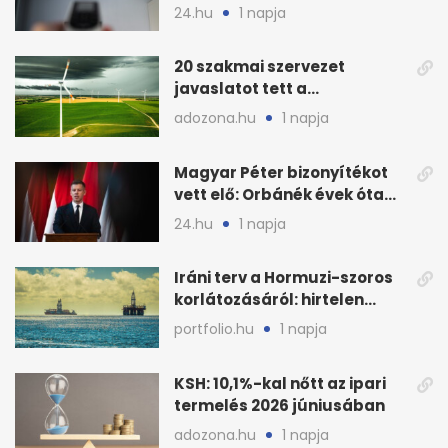
fogyasztáscsökkentésnek
24.hu
1 napja
20 szakmai szervezet
javaslatot tett a
fenntartható szélenergia-
adozona.hu
1 napja
bővítésre
Magyar Péter bizonyítékot
vett elő: Orbánék évek óta
tudtak az energiarendszer
24.hu
1 napja
összeomlásáról
Iráni terv a Hormuzi-szoros
korlátozásáról: hirtelen
megugrott az olajár
portfolio.hu
1 napja
KSH: 10,1%-kal nőtt az ipari
termelés 2026 júniusában
adozona.hu
1 napja