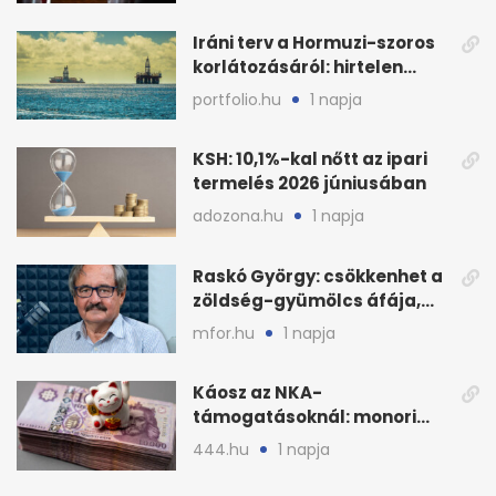
Iráni terv a Hormuzi-szoros
korlátozásáról: hirtelen
megugrott az olajár
portfolio.hu
1 napja
KSH: 10,1%-kal nőtt az ipari
termelés 2026 júniusában
adozona.hu
1 napja
Raskó György: csökkenhet a
zöldség-gyümölcs áfája,
bajban a kukorica
mfor.hu
1 napja
Káosz az NKA-
támogatásoknál: monori
civilek elszámolásai és
444.hu
1 napja
megbízásai