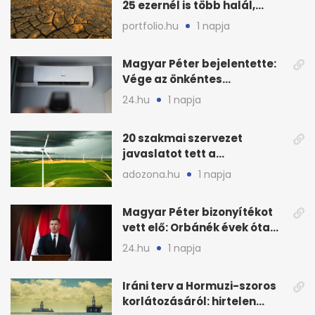
25 ezernél is több halál,
folytatódhat
portfolio.hu
1 napja
Magyar Péter bejelentette:
Vége az önkéntes
fogyasztáscsökkentésnek
24.hu
1 napja
20 szakmai szervezet
javaslatot tett a
fenntartható szélenergia-
adozona.hu
1 napja
bővítésre
Magyar Péter bizonyítékot
vett elő: Orbánék évek óta
tudtak az energiarendszer
24.hu
1 napja
összeomlásáról
Iráni terv a Hormuzi-szoros
korlátozásáról: hirtelen