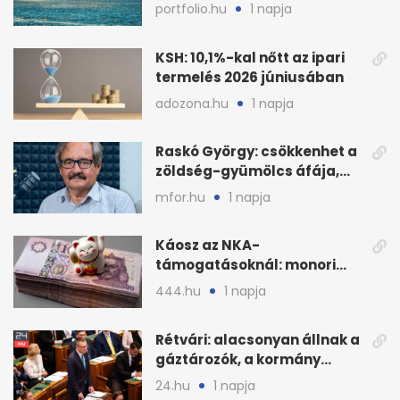
megugrott az olajár
portfolio.hu
1 napja
KSH: 10,1%-kal nőtt az ipari
termelés 2026 júniusában
adozona.hu
1 napja
Raskó György: csökkenhet a
zöldség-gyümölcs áfája,
bajban a kukorica
mfor.hu
1 napja
Káosz az NKA-
támogatásoknál: monori
civilek elszámolásai és
444.hu
1 napja
megbízásai
Rétvári: alacsonyan állnak a
gáztározók, a kormány
válságról válságra jut
24.hu
1 napja