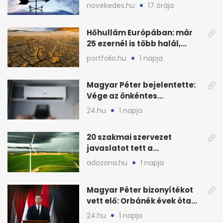
Magyarország határát
novekedes.hu
17 órája
Hőhullám Európában: már
25 ezernél is több halál,
folytatódhat
portfolio.hu
1 napja
Magyar Péter bejelentette:
Vége az önkéntes
fogyasztáscsökkentésnek
24.hu
1 napja
20 szakmai szervezet
javaslatot tett a
fenntartható szélenergia-
adozona.hu
1 napja
bővítésre
Magyar Péter bizonyítékot
vett elő: Orbánék évek óta
tudtak az energiarendszer
24.hu
1 napja
összeomlásáról