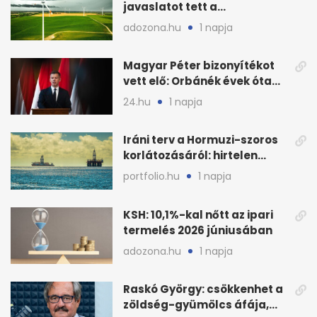
javaslatot tett a
fenntartható szélenergia-
adozona.hu
1 napja
bővítésre
Magyar Péter bizonyítékot
vett elő: Orbánék évek óta
tudtak az energiarendszer
24.hu
1 napja
összeomlásáról
Iráni terv a Hormuzi-szoros
korlátozásáról: hirtelen
megugrott az olajár
portfolio.hu
1 napja
KSH: 10,1%-kal nőtt az ipari
termelés 2026 júniusában
adozona.hu
1 napja
Raskó György: csökkenhet a
zöldség-gyümölcs áfája,