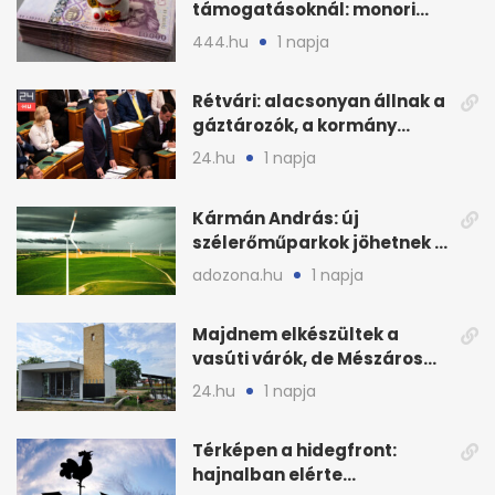
támogatásoknál: monori
civilek elszámolásai és
444.hu
1 napja
megbízásai
Rétvári: alacsonyan állnak a
gáztározók, a kormány
válságról válságra jut
24.hu
1 napja
Kármán András: új
szélerőműparkok jöhetnek a
kormányülés döntése
adozona.hu
1 napja
nyomán
Majdnem elkészültek a
vasúti várók, de Mészáros
bizalmasa leromboltatja
24.hu
1 napja
Térképen a hidegfront:
hajnalban elérte