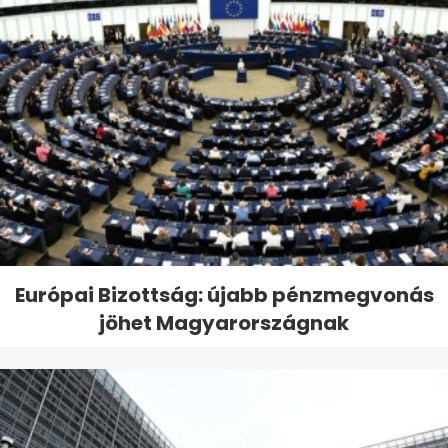
Európai Bizottság: újabb pénzmegvonás
jöhet Magyarországnak