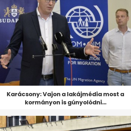
Karácsony: Vajon a lakájmédia most a
kormányon is gúnyolódni...