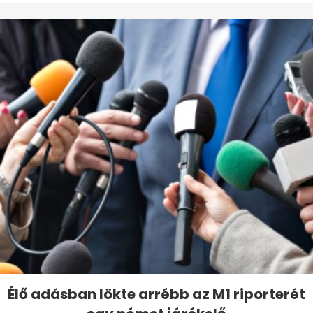
Élő adásban lökte arrébb az M1 riporterét