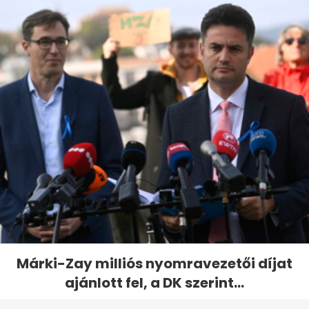
Márki-Zay milliós nyomravezetői díjat
ajánlott fel, a DK szerint...