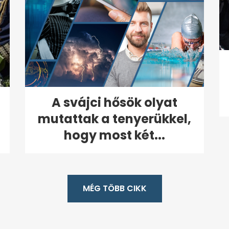
A svájci hősök olyat
mutattak a tenyerükkel,
hogy most két...
MÉG TÖBB CIKK