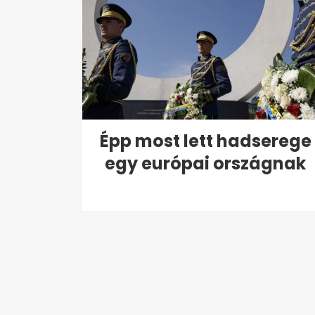
Épp most lett hadserege
egy európai országnak