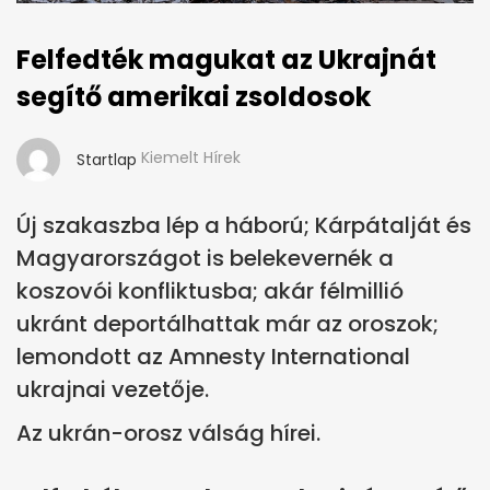
Felfedték magukat az Ukrajnát
segítő amerikai zsoldosok
Kiemelt Hírek
Startlap
Új szakaszba lép a háború; Kárpátalját és
Magyarországot is belekevernék a
koszovói konfliktusba; akár félmillió
ukránt deportálhattak már az oroszok;
lemondott az Amnesty International
ukrajnai vezetője.
Az ukrán-orosz válság hírei.