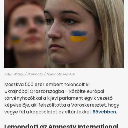
Artur Widak / NurPhoto / NurPhoto via AFP
Moszkva 500 ezer embert toloncolt ki
Ukrajnából Oroszországba – közölte európai
törvényhozókkal a kijevi parlament egyik vezető
képviselője, aki felszólította a Vöröskeresztet, hogy
vegye fel a kapcsolatot az eltűntekkel.
Bővebben
.
Lemondott az Amnesty International