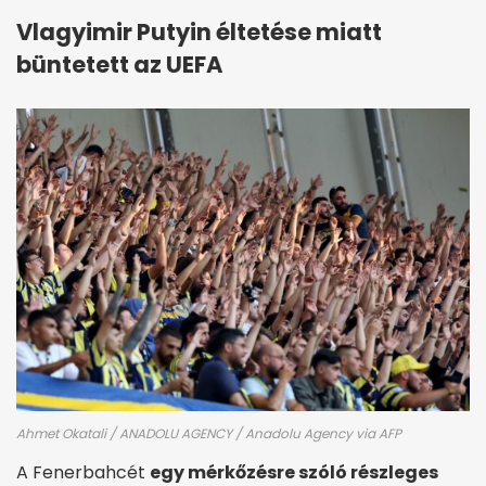
Vlagyimir Putyin éltetése miatt
büntetett az UEFA
Ahmet Okatali / ANADOLU AGENCY / Anadolu Agency via AFP
A Fenerbahcét
egy mérkőzésre szóló részleges