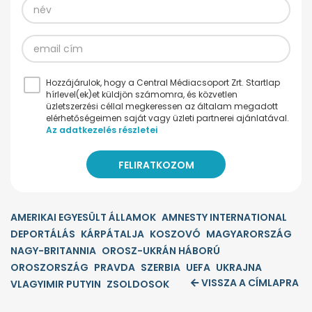
Hozzájárulok, hogy a Central Médiacsoport Zrt. Startlap
hírlevel(ek)et küldjön számomra, és közvetlen
üzletszerzési céllal megkeressen az általam megadott
elérhetőségeimen saját vagy üzleti partnerei ajánlatával.
Az adatkezelés részletei
AMERIKAI EGYESÜLT ÁLLAMOK
AMNESTY INTERNATIONAL
DEPORTÁLÁS
KÁRPÁTALJA
KOSZOVÓ
MAGYARORSZÁG
NAGY-BRITANNIA
OROSZ-UKRÁN HÁBORÚ
OROSZORSZÁG
PRAVDA
SZERBIA
UEFA
UKRAJNA
VISSZA A CÍMLAPRA
VLAGYIMIR PUTYIN
ZSOLDOSOK