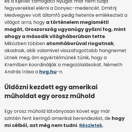
és a Kijevet támogató Nyugat már nem tudja
fegyverekkel elérni a Donyec-medencét. Dmitrij
Medvegyev volt államfő pedig hetente emlékezteti a
világot arra, hogy
a történelem megismétli
magát, Oroszország ugyanúgy győzni fog, mint
ahogy a második világháborúban tette
.
Miközben többen
atomháborúval riogatnak
,
akadnak, akik valamivel visszafogottabb hangnemet
ütnek meg, ám egyértélműnek tűnik, hogy a
Kremlben koordinálják a megszólalásokat. Németh
András írása a
hvg.hu
-n.
Üldözni kezdett egy amerikai
műholdat egy orosz műhold
Egy orosz műhold látványosan követ egy már
szintén fent keringő amerikai berendezést, de
hogy
mi célból, azt még nem tudni
.
Részletek
.