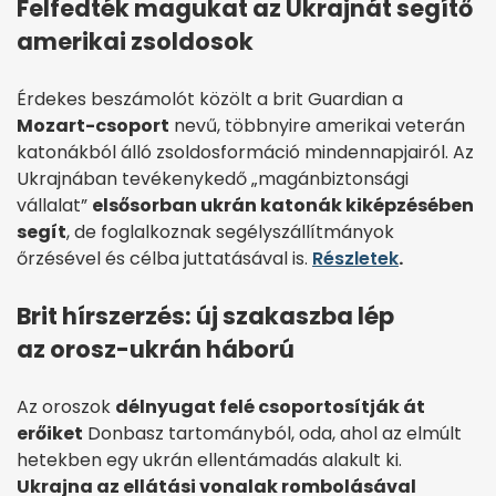
Felfedték magukat az Ukrajnát segítő
amerikai zsoldosok
Érdekes beszámolót közölt a brit Guardian a
Mozart-csoport
nevű, többnyire amerikai veterán
katonákból álló zsoldosformáció mindennapjairól. Az
Ukrajnában tevékenykedő „magánbiztonsági
vállalat”
elsősorban ukrán katonák kiképzésében
segít
, de foglalkoznak segélyszállítmányok
őrzésével és célba juttatásával is.
Részletek
.
Brit hírszerzés: új szakaszba lép
az orosz-ukrán háború
Az oroszok
délnyugat felé csoportosítják át
erőiket
Donbasz tartományból, oda, ahol az elmúlt
hetekben egy ukrán ellentámadás alakult ki.
Ukrajna az ellátási vonalak rombolásával