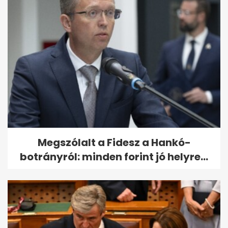
Megszólalt a Fidesz a Hankó-
botrányról: minden forint jó helyre...