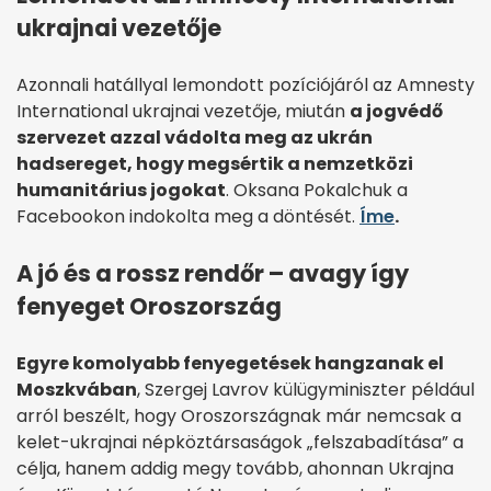
ukrajnai vezetője
Azonnali hatállyal lemondott pozíciójáról az Amnesty
International ukrajnai vezetője, miután
a jogvédő
szervezet azzal vádolta meg az ukrán
hadsereget, hogy megsértik a nemzetközi
humanitárius jogokat
. Oksana Pokalchuk a
Facebookon indokolta meg a döntését.
Íme
.
A jó és a rossz rendőr – avagy így
fenyeget Oroszország
Egyre komolyabb fenyegetések hangzanak el
Moszkvában
, Szergej Lavrov külügyminiszter például
arról beszélt, hogy Oroszországnak már nemcsak a
kelet-ukrajnai népköztársaságok „felszabadítása” a
célja, hanem addig megy tovább, ahonnan Ukrajna