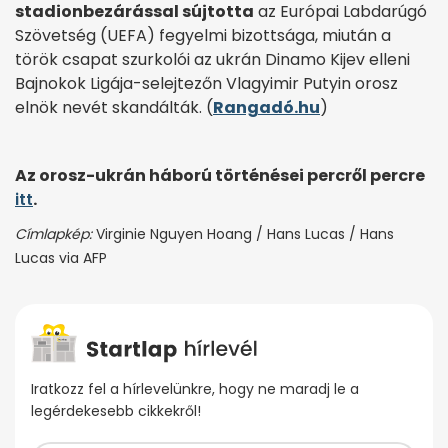
stadionbezárással sújtotta
az Európai Labdarúgó
Szövetség (UEFA) fegyelmi bizottsága, miután a
török csapat szurkolói az ukrán Dinamo Kijev elleni
Bajnokok Ligája-selejtezőn Vlagyimir Putyin orosz
elnök nevét skandálták. (
Rangadó.hu
)
Az orosz-ukrán háború történései percről percre
itt
.
Címlapkép:
Virginie Nguyen Hoang / Hans Lucas / Hans
Lucas via AFP
Iratkozz fel a hírlevelünkre, hogy ne maradj le a
legérdekesebb cikkekről!