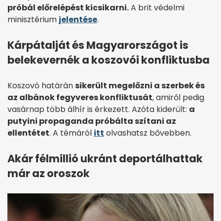
próbál előrelépést kicsikarni.
A brit védelmi
minisztérium
jelentése
.
Kárpátalját és Magyarországot is
belekevernék a koszovói konfliktusba
Koszovó határán
sikerült megelőzni a szerbek és
az albánok fegyveres konfliktusát
, amiről pedig
vasárnap több álhír is érkezett. Azóta kiderült:
a
putyini propaganda próbálta szítani az
ellentétet
. A témáról
itt
olvashatsz bővebben.
Akár félmillió ukránt deportálhattak
már az oroszok