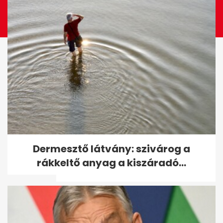
Választás 2026: megjöttek a
Dermesztő látvány: szivárog a
18.30 órás adatok - megdőlt
rákkeltő anyag a kiszáradó...
a...