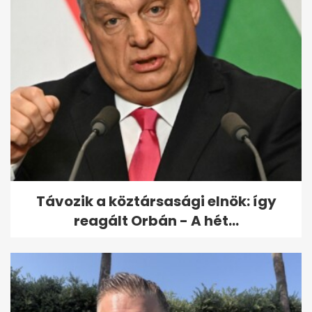
Reagált a külügy a szerb
határnál történtekre: két
magyar...
Távozik a köztársasági elnök: így
reagált Orbán - A hét...