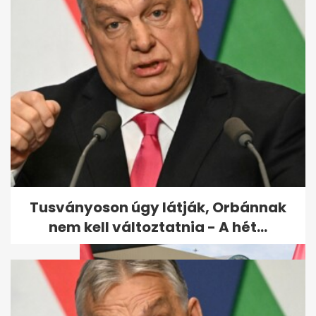
Ritka villámrajt a magyar
autópiacon (x)
Tusványoson úgy látják, Orbánnak
nem kell változtatnia - A hét...