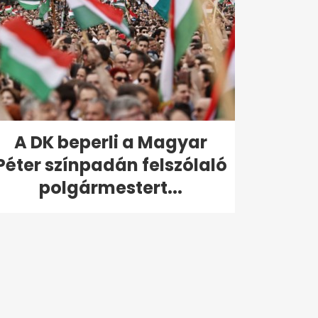
A DK beperli a Magyar
Péter színpadán felszólaló
polgármestert...