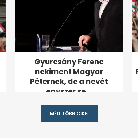
Gyurcsány Ferenc
nekiment Magyar
Péternek, de a nevét
egyszer se...
MÉG TÖBB CIKK