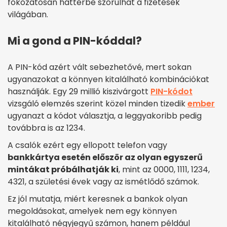
fokozatosan háttérbe szorulhat a fizetések
világában.
Mi a gond a PIN-kóddal?
A PIN-kód azért vált sebezhetővé, mert sokan
ugyanazokat a könnyen kitalálható kombinációkat
használják. Egy 29 millió kiszivárgott
PIN-kódot
vizsgáló elemzés szerint közel minden tizedik
ember
ugyanazt a kódot választja, a leggyakoribb pedig
továbbra is az 1234.
A csalók ezért egy ellopott telefon vagy
bankkártya esetén először az olyan egyszerű
mintákat próbálhatják ki
, mint az 0000, 1111, 1234,
4321, a születési évek vagy az ismétlődő számok.
Ez jól mutatja, miért keresnek a bankok olyan
megoldásokat, amelyek nem egy könnyen
kitalálható négyjegyű számon, hanem például