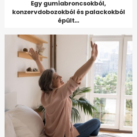
Egy gumiabroncsokból,
konzervdobozokból és palackokból
épült...