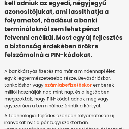
kell adniuk az egyedi, négyjegyű
azonosítójukat, ami lassíthatja a
folyamatot, ráadásul a banki
termináloknál sem lehet pénzt
felvenni enélkül. Most egy új fejlesztés
a biztonság érdekében örökre
felszámolná a PIN-kódokat.
A bankkártyás fizetés ma már a mindennapi élet
egyik legtermészetesebb része. Bevásárláskor,
tankoláskor vagy
számlabefizetéskor
emberek
milliói használják nap mint nap, és a legtöbben
megszokták, hogy PIN-kódot adnak meg vagy
egyszerűen a terminálhoz érintik a kártyát.
A technológiai fejlődés azonban folyamatosan új
irányokat nyit a pénzügyi szektorban.