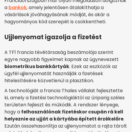
Franciaországban már olyan megoldáson dolgoznak
a
bankok
, amely jelentősen átalakíthatja a
vásárlások jóváhagyásának módját, és akár a
hagyományos kód szerepét is csökkentheti.
Ujjlenyomat igazolja a fizetést
A TF1 francia tévétársaság beszámolója szerint
egyre nagyobb figyelmet kapnak az úgynevezett
biometrikus bankkártyák
. Ezek az eszközök az
ügyfél ujjlenyomatát használják a fizetések
hitelesítésére közvetlenül a plasztikon.
A technológiát a francia Thales vállalat fejlesztette
ki, amely a fizetési technológiáktól az űriparig széles
területen fejleszt és működik. A rendszer lényege,
hogy a
felhasználónak fizetéskor csupán rá kell
helyeznie az ujját a kártyába épített érzékelőre
.
Ezután összehasonlítja az ujjlenyomatot a rajta tárolt