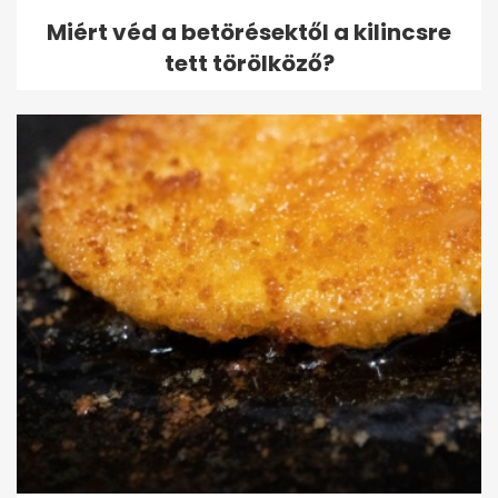
Miért véd a betörésektől a kilincsre
tett törölköző?