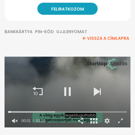
BANKKÁRTYA
PIN-KÓD
UJJLENYOMAT
VISSZA A CÍMLAPRA
00:02
01:10
0
seconds