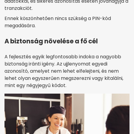
adatokkal, és sikeres azonosítás esetén jóváhagyja a
tranzakciót.
Ennek köszönhetően nincs szükség a PIN-kód
megadására.
A biztonság növelése a fő cél
A fejlesztés egyik legfontosabb indoka a nagyobb
biztonság iránti igény. Az ujjlenyomat egyedi
azonosító, amelyet nem lehet elfelejteni, és nem
lehet olyan egyszerűen megszerezni vagy kitalálni,
mint egy négyjegyű kódot.