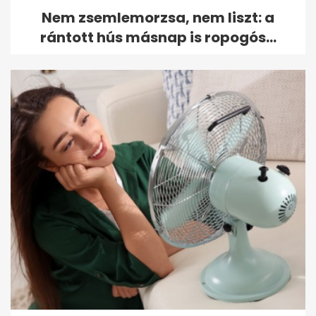
Nem zsemlemorzsa, nem liszt: a
rántott hús másnap is ropogós...