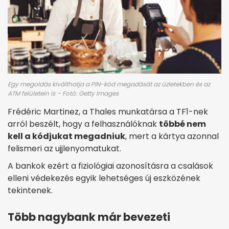
Egy megoldás kiválthatja a PIN-kód megadását az üzletekben és az
ATM felületein is – Fotó: Getty Images
Frédéric Martinez, a Thales munkatársa a TF1-nek
arról beszélt, hogy a felhasználóknak
többé nem
kell a kódjukat megadniuk
, mert a kártya azonnal
felismeri az ujjlenyomatukat.
A bankok ezért a fiziológiai azonosításra a csalások
elleni védekezés egyik lehetséges új eszközének
tekintenek.
Több nagybank már bevezeti