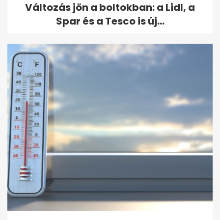
Változás jön a boltokban: a Lidl, a
Spar és a Tesco is új...