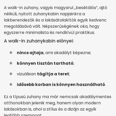
A walk-in zuhany, vagyis magyarul „besétálós”, ajtó
nélküli, nyitott zuhanykabin napjainkra a
lakberendezők és a lakásátalakítók egyik kedvenc
megoldásává vált. Népszerűségének oka, hogy
egyszerre minimalista és rendkívül praktikus.
A walk-in zuhanykabin előnyei:
nincs ajtaja
, ami akadályt képezne;
könnyen tisztán tartható
;
vizuálisan
tágítja a teret
;
idősebb korban is könnyen használható
.
Ez a típusú zuhany ma már nemcsak akadálymentes
otthonokban jelenik meg, hanem olyan modern
lakásokban is, ahol a stílus és a dizájn az egyik
legfőbb szempont.