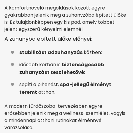
A komfortnövelő megoldások között egyre
gyakrabban jelenik meg a zuhanyzóba épített ülőke
is. Ez tulajdonképpen egy kis pad, amely többet
jelent egyszerű kényelmi elemnél.
A zuhanyba épített ülőke előnyei:
stabilitást ad
zuhanyzás
közben;
idősebb korban is
biztonságosabb
zuhanyzást tesz lehetővé
;
segíti a pihenést,
spa-jellegű élményt
teremt
otthon.
A modern fürdőszoba-tervezésben egyre
erősebben jelenik meg a wellness-szemlélet, vagyis
a mindennapi otthoni rutinokat élménnyé
varázsolása.