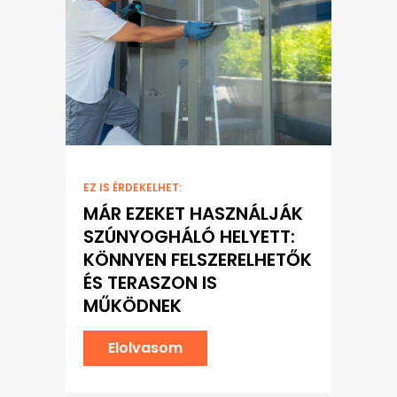
EZ IS ÉRDEKELHET:
MÁR EZEKET HASZNÁLJÁK
SZÚNYOGHÁLÓ HELYETT:
KÖNNYEN FELSZERELHETŐK
ÉS TERASZON IS
MŰKÖDNEK
Elolvasom