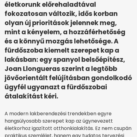
életkorunk előrehaladtával
fokozatosan változik, idős korban
olyan új prioritások jelennek meg,
mint a kényelem, a hozzáférhetőség
és a könnyű mozgás lehetősége. A
fürdőszoba kiemelt szerepet kap a
lakásban: egy spanyol belsőépítész,
Joan Llongueras szerint a legtöbb
jövőorientált felújításban gondolkodó
ügyfél ugyanazt a fürdőszobai
átalakítást kéri.
A modern lakberendezési trendekben egyre
hangsúlyosabb szerepet kap az úgynevezett
életkorhoz igazított otthonkialakítás. Ez nem csupán
praktikus szemlélet, hanem egy tudatos tervezési