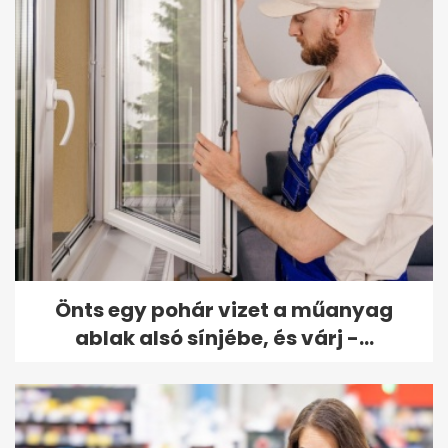
Önts egy pohár vizet a műanyag
ablak alsó sínjébe, és várj -...