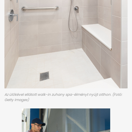
Az ülőkével ellátott walk-in zuhany spa-élményt nyújt otthon. (Fotó:
Getty Images)