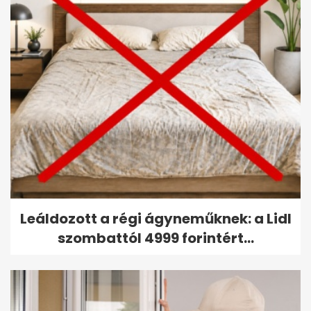
Leáldozott a régi ágyneműknek: a Lidl
szombattól 4999 forintért...