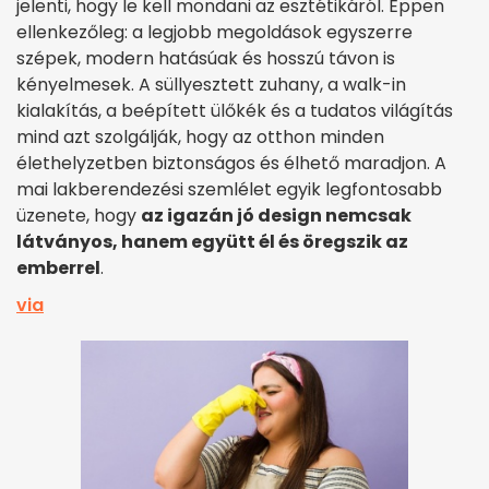
jelenti, hogy le kell mondani az esztétikáról. Éppen
ellenkezőleg: a legjobb megoldások egyszerre
szépek, modern hatásúak és hosszú távon is
kényelmesek. A süllyesztett zuhany, a walk-in
kialakítás, a beépített ülőkék és a tudatos világítás
mind azt szolgálják, hogy az otthon minden
élethelyzetben biztonságos és élhető maradjon. A
mai lakberendezési szemlélet egyik legfontosabb
üzenete, hogy
az igazán jó design nemcsak
látványos, hanem együtt él és öregszik az
emberrel
.
via