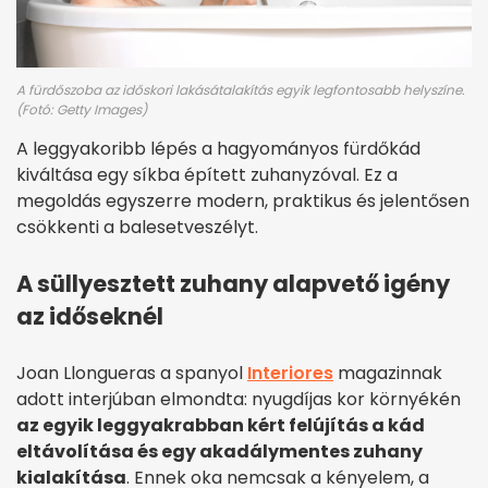
A fürdőszoba az időskori lakásátalakítás egyik legfontosabb helyszíne.
(Fotó: Getty Images)
A leggyakoribb lépés a hagyományos fürdőkád
kiváltása egy síkba épített zuhanyzóval. Ez a
megoldás egyszerre modern, praktikus és jelentősen
csökkenti a balesetveszélyt.
A süllyesztett zuhany alapvető igény
az időseknél
Joan Llongueras a spanyol
Interiores
magazinnak
adott interjúban elmondta: nyugdíjas kor környékén
az egyik leggyakrabban kért felújítás a kád
eltávolítása és egy akadálymentes zuhany
kialakítása
. Ennek oka nemcsak a kényelem, a