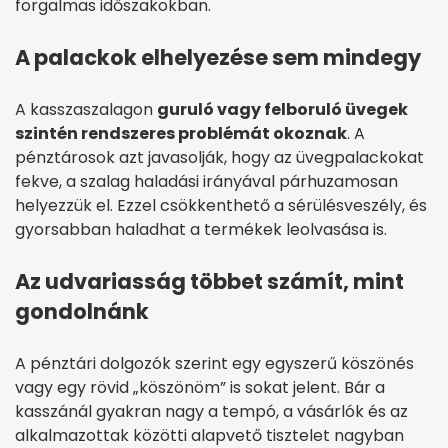
forgalmas időszakokban.
A palackok elhelyezése sem mindegy
A kasszaszalagon
guruló vagy felboruló üvegek
szintén rendszeres problémát okoznak
. A
pénztárosok azt javasolják, hogy az üvegpalackokat
fekve, a szalag haladási irányával párhuzamosan
helyezzük el. Ezzel csökkenthető a sérülésveszély, és
gyorsabban haladhat a termékek leolvasása is.
Az udvariasság többet számít, mint
gondolnánk
A pénztári dolgozók szerint egy egyszerű köszönés
vagy egy rövid „köszönöm” is sokat jelent. Bár a
kasszánál gyakran nagy a tempó, a vásárlók és az
alkalmazottak közötti alapvető tisztelet nagyban