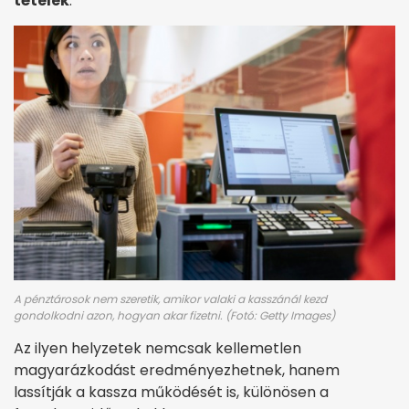
tételek
.
A pénztárosok nem szeretik, amikor valaki a kasszánál kezd
gondolkodni azon, hogyan akar fizetni. (Fotó: Getty Images)
Az ilyen helyzetek nemcsak kellemetlen
magyarázkodást eredményezhetnek, hanem
lassítják a kassza működését is, különösen a