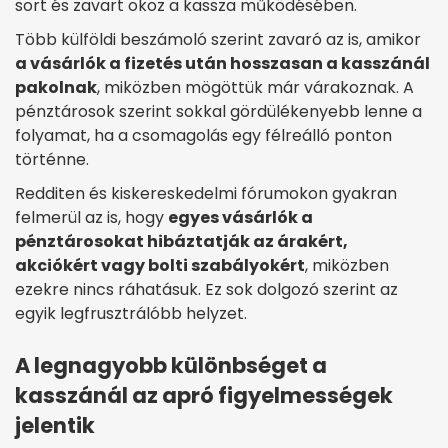
sort és zavart okoz a kassza működésében.
Több külföldi beszámoló szerint zavaró az is, amikor
a vásárlók a fizetés után hosszasan a kasszánál
pakolnak
, miközben mögöttük már várakoznak. A
pénztárosok szerint sokkal gördülékenyebb lenne a
folyamat, ha a csomagolás egy félreálló ponton
történne.
Redditen és kiskereskedelmi fórumokon gyakran
felmerül az is, hogy
egyes vásárlók a
pénztárosokat hibáztatják az árakért,
akciókért vagy bolti szabályokért
, miközben
ezekre nincs ráhatásuk. Ez sok dolgozó szerint az
egyik legfrusztrálóbb helyzet.
A legnagyobb különbséget a
kasszánál az apró figyelmességek
jelentik