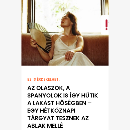
EZ IS ÉRDEKELHET:
AZ OLASZOK, A
SPANYOLOK IS ÍGY HŰTIK
A LAKÁST HŐSÉGBEN –
EGY HÉTKÖZNAPI
TÁRGYAT TESZNEK AZ
ABLAK MELLÉ