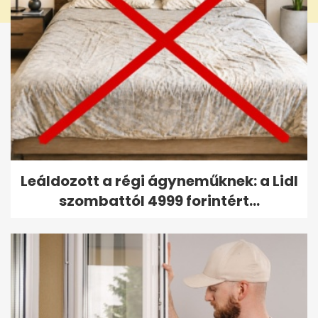
Leáldozott a régi ágyneműknek: a Lidl
szombattól 4999 forintért...