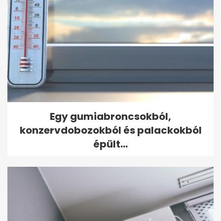
Egy gumiabroncsokból,
konzervdobozokból és palackokból
épült...