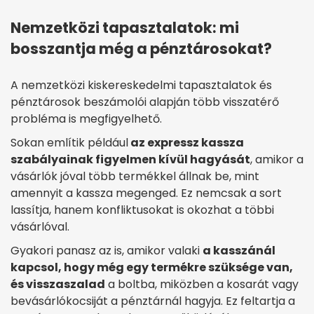
Nemzetközi tapasztalatok: mi
bosszantja még a pénztárosokat?
A nemzetközi kiskereskedelmi tapasztalatok és
pénztárosok beszámolói alapján több visszatérő
probléma is megfigyelhető.
Sokan említik például
az expressz kassza
szabályainak figyelmen kívül hagyását
, amikor a
vásárlók jóval több termékkel állnak be, mint
amennyit a kassza megenged. Ez nemcsak a sort
lassítja, hanem konfliktusokat is okozhat a többi
vásárlóval.
Gyakori panasz az is, amikor valaki
a kasszánál
kapcsol, hogy még egy termékre szüksége van,
és visszaszalad
a boltba, miközben a kosarát vagy
bevásárlókocsiját a pénztárnál hagyja. Ez feltartja a