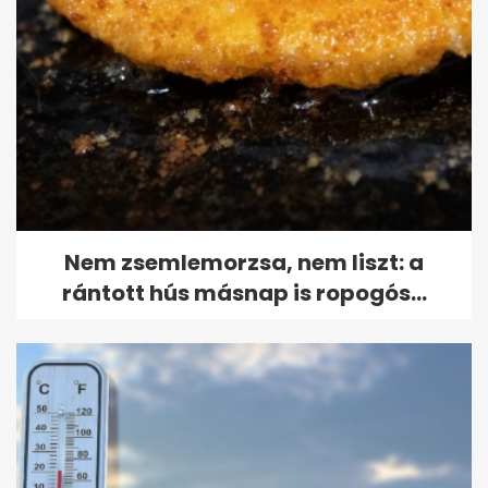
Nem zsemlemorzsa, nem liszt: a
rántott hús másnap is ropogós...