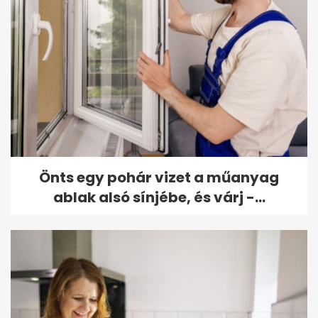
Önts egy pohár vizet a műanyag
ablak alsó sínjébe, és várj -...