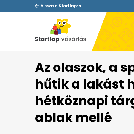
Vissza a Startlapra
Az olaszok, a s
hűtik a lakást
hétköznapi tár
ablak mellé