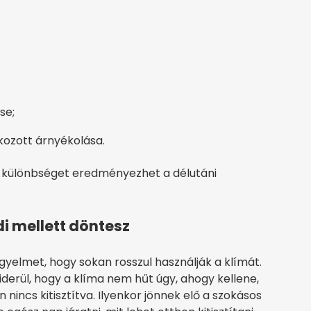
se;
okozott árnyékolása.
ő különbséget eredményezhet a délutáni
di mellett döntesz
igyelmet, hogy sokan rosszul használják a klímát.
iderül, hogy a klíma nem hűt úgy, ahogy kellene,
nincs kitisztítva. Ilyenkor jönnek elő a szokásos