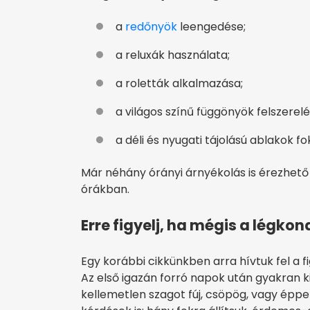
a
redőnyök
leengedése;
a reluxák használata;
a roletták alkalmazása;
a világos színű függönyök felszerelé
a déli és nyugati tájolású ablakok f
Már néhány órányi árnyékolás is érezhet
órákban.
Erre figyelj, ha mégis a légkon
Egy korábbi cikkünkben arra hívtuk fel a f
Az első igazán forró napok után gyakran k
kellemetlen szagot fúj, csöpög, vagy éppen 