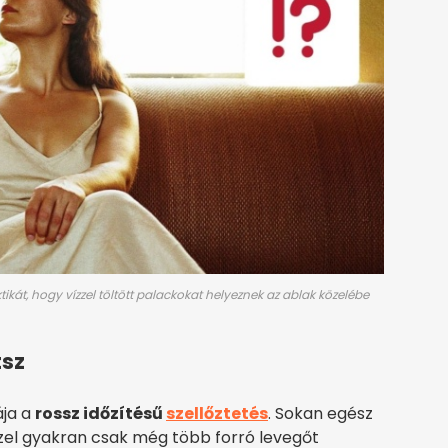
kát, hogy vízzel töltött palackokat helyeznek az ablak közelébe
tsz
ája a
rossz időzítésű
szellőztetés
. Sokan egész
zzel gyakran csak még több forró levegőt