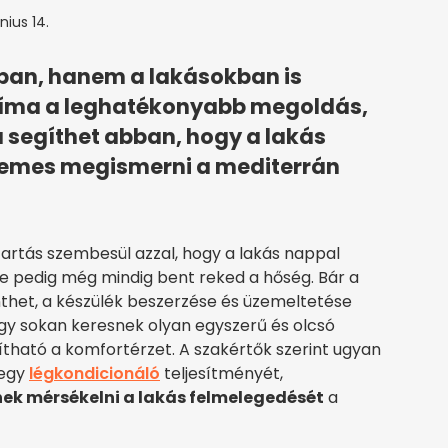
nius 14.
ban, hanem a lakásokban is
 klíma a leghatékonyabb megoldás,
 segíthet abban, hogy a lakás
demes megismerni a mediterrán
tartás szembesül azzal, hogy a lakás nappal
ére pedig még mindig bent reked a hőség. Bár a
thet, a készülék beszerzése és üzemeltetése
hogy sokan keresnek olyan egyszerű és olcsó
vítható a komfortérzet. A szakértők szerint ugyan
 egy
légkondicionáló
teljesítményét,
ek mérsékelni a lakás felmelegedését
a