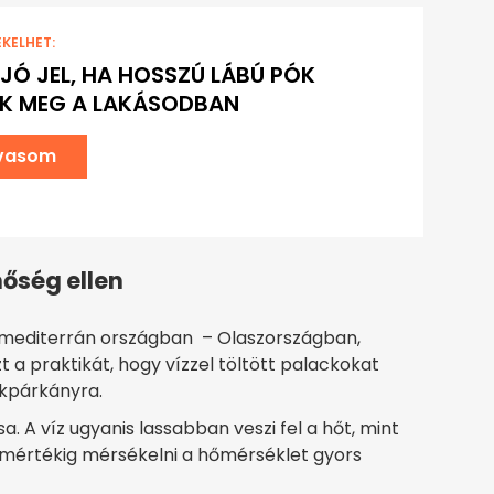
EKELHET:
 JÓ JEL, HA HOSSZÚ LÁBÚ PÓK
IK MEG A LAKÁSODBAN
lvasom
 hőség ellen
k mediterrán országban – Olaszországban,
a praktikát, hogy vízzel töltött palackokat
akpárkányra.
 A víz ugyanis lassabban veszi fel a hőt, mint
mértékig mérsékelni a hőmérséklet gyors