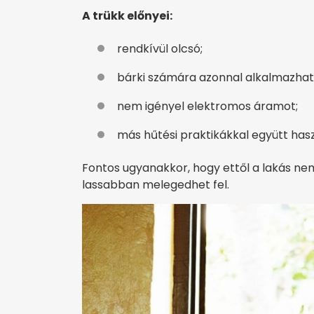
A trükk előnyei:
rendkívül olcsó;
bárki számára azonnal alkalmazhat
nem igényel elektromos áramot;
más hűtési praktikákkal együtt has
Fontos ugyanakkor, hogy ettől a lakás nem
lassabban melegedhet fel.