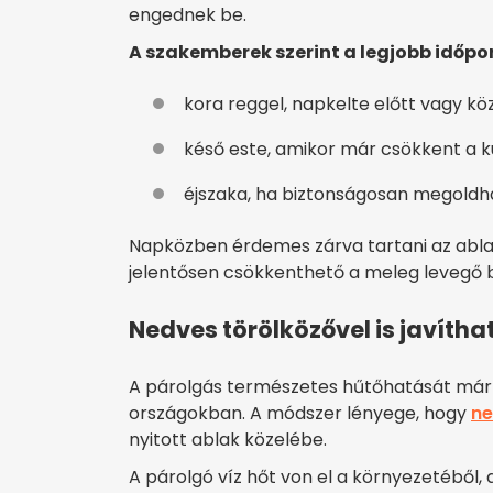
engednek be.
A szakemberek szerint a legjobb időpo
kora reggel, napkelte előtt vagy kö
késő este, amikor már csökkent a k
éjszaka, ha biztonságosan megoldha
Napközben érdemes zárva tartani az ablak
jelentősen csökkenthető a meleg levegő 
Nedves törölközővel is javítha
A párolgás természetes hűtőhatását már 
országokban. A módszer lényege, hogy
ne
nyitott ablak közelébe.
A párolgó víz hőt von el a környezetéből,