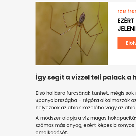
EZ IS ÉRD
EZÉRT
JELEN
Elo
Így segít a vízzel teli palack a
Első hallásra furcsának tűnhet, mégis so
Spanyolországba – régóta alkalmazzák azt 
helyeznek az ablak közelébe vagy az abl
A módszer alapja a víz magas hőkapacitása.
számos más anyag, ezért képes bizonyos 
emelkedését.