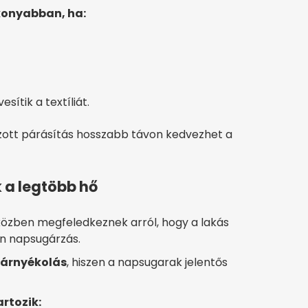
konyabban, ha:
sítik a textíliát.
lzott párásítás hosszabb távon kedvezhet a
 a legtöbb hő
közben megfeledkeznek arról, hogy a lakás
en napsugárzás.
 árnyékolás
, hiszen a napsugarak jelentős
rtozik: