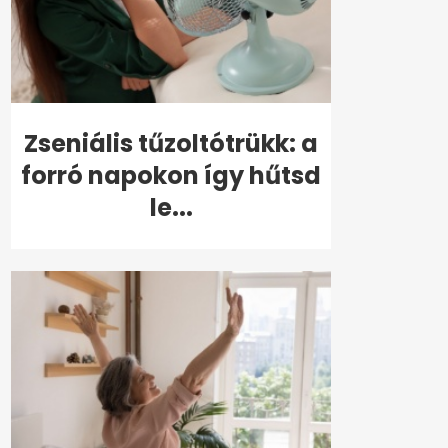
Zseniális tűzoltótrükk: a
forró napokon így hűtsd
le...