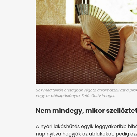
Sok mediterrán országban régóta alkalmazzák azt a prakti
vagy az ablakpárkányra. Fotó: Getty Images
Nem mindegy, mikor szellőzte
A nyári lakáshűtés egyik leggyakoribb hib
nap nyitva hagyják az ablakokat, pedig e