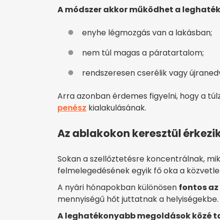
A módszer akkor működhet a leghaté
enyhe légmozgás van a lakásban;
nem túl magas a páratartalom;
rendszeresen cserélik vagy újranedve
Arra azonban érdemes figyelni, hogy a tú
penész
kialakulásának.
Az ablakokon keresztül érkezik
Sokan a szellőztetésre koncentrálnak, mi
felmelegedésének egyik fő oka a közvetl
A nyári hónapokban különösen
fontos az
mennyiségű hőt juttatnak a helyiségekbe.
A leghatékonyabb megoldások közé ta