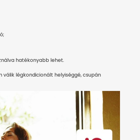
ó;
ználva hatékonyabb lehet.
 válik légkondicionált helyiséggé, csupán