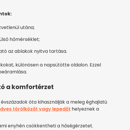
ntok:
zvetlenül utána;
ülső hőmérséklet;
tó az ablakok nyitva tartása.
okat, különösen a napsütötte oldalon. Ezzel
beáramlása.
tó a komfortérzet
évszázadok óta kihasználják a meleg éghajlatú
dves törölközőt vagy lepedőt
helyeznek a
 ami enyhén csökkentheti a hőségérzetet.