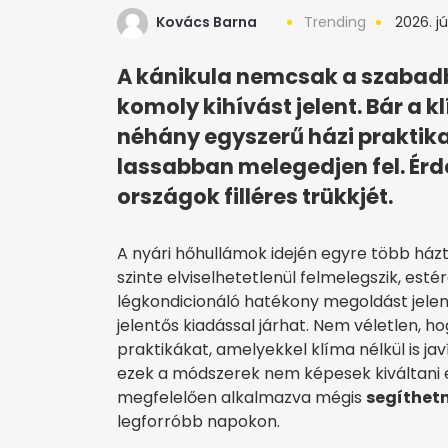
Kovács Barna
Trending
2026. jú
A kánikula nemcsak a szabad
komoly kihívást jelent. Bár a
néhány egyszerű házi praktika
lassabban melegedjen fel. Ér
országok filléres trükkjét.
A nyári hőhullámok idején egyre több ház
szinte elviselhetetlenül felmelegszik, est
légkondicionáló hatékony megoldást jelen
jelentős kiadással járhat. Nem véletlen, 
praktikákat, amelyekkel klíma nélkül is ja
ezek a módszerek nem képesek kiváltani
megfelelően alkalmazva mégis
segíthetn
legforróbb napokon.