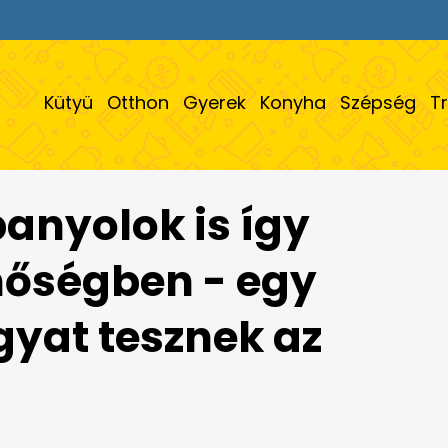
Kütyü
Otthon
Gyerek
Konyha
Szépség
T
panyolok is így
 hőségben - egy
gyat tesznek az