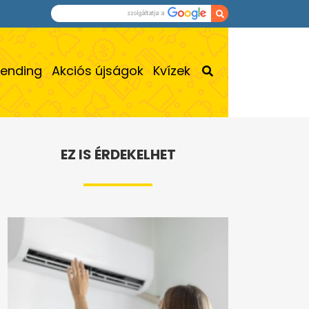
rending
Akciós újságok
Kvízek
EZ IS ÉRDEKELHET