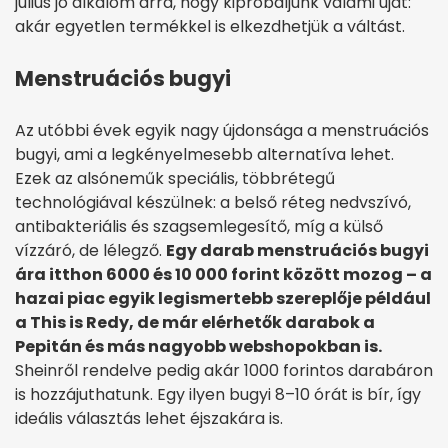
július jó alkalom arra, hogy kipróbáljunk valami újat:
akár egyetlen termékkel is elkezdhetjük a váltást.
Menstruációs bugyi
Az utóbbi évek egyik nagy újdonsága a menstruációs
bugyi, ami a legkényelmesebb alternatíva lehet.
Ezek az alsóneműk speciális, többrétegű
technológiával készülnek: a belső réteg nedvszívó,
antibakteriális és szagsemlegesítő, míg a külső
vízzáró, de lélegző.
Egy darab menstruációs bugyi
ára itthon 6000 és 10 000 forint között mozog – a
hazai piac egyik legismertebb szereplője például
a This is Redy, de már elérhetők darabok a
Pepitán és más nagyobb webshopokban is.
Sheinről rendelve pedig akár 1000 forintos darabáron
is hozzájuthatunk. Egy ilyen bugyi 8–10 órát is bír, így
ideális választás lehet éjszakára is.