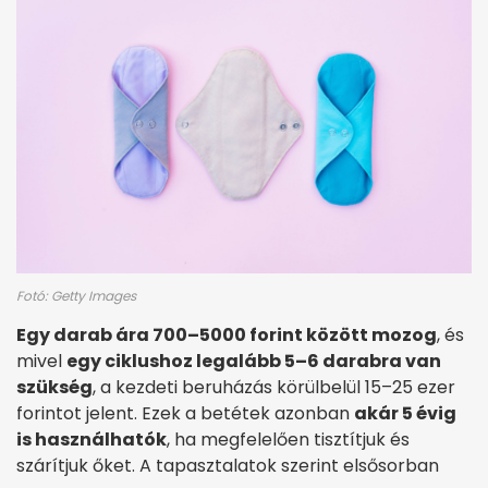
Fotó: Getty Images
Egy darab ára 700–5000 forint között mozog
, és
mivel
egy ciklushoz legalább 5–6 darabra van
szükség
, a kezdeti beruházás körülbelül 15–25 ezer
forintot jelent. Ezek a betétek azonban
akár 5 évig
is használhatók
, ha megfelelően tisztítjuk és
szárítjuk őket. A tapasztalatok szerint elsősorban