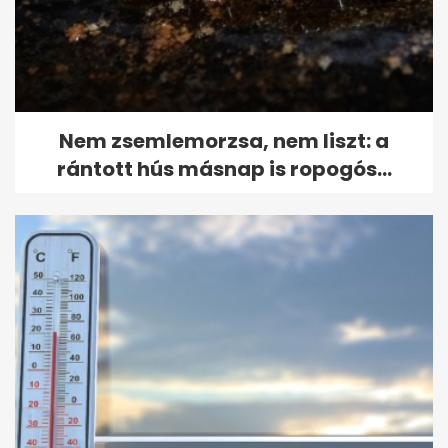
Nem zsemlemorzsa, nem liszt: a
rántott hús másnap is ropogós...