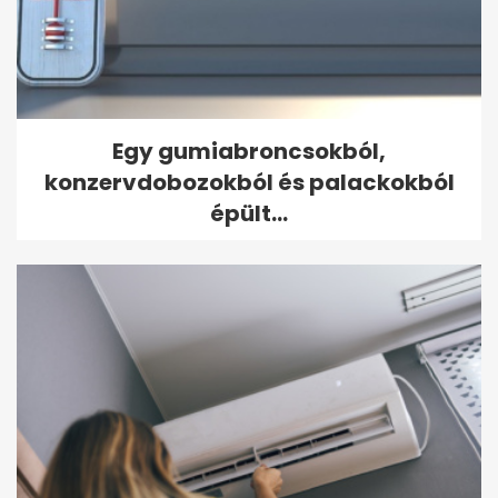
Egy gumiabroncsokból,
konzervdobozokból és palackokból
épült...