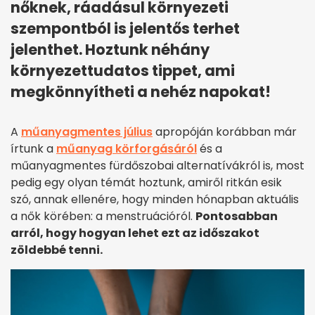
nőknek, ráadásul környezeti
szempontból is jelentős terhet
jelenthet. Hoztunk néhány
környezettudatos tippet, ami
megkönnyítheti a nehéz napokat!
A
műanyagmentes július
apropóján korábban már
írtunk a
műanyag körforgásáról
és a
műanyagmentes fürdőszobai alternatívákról is, most
pedig egy olyan témát hoztunk, amiről ritkán esik
szó, annak ellenére, hogy minden hónapban aktuális
a nők körében: a menstruációról.
Pontosabban
arról, hogy hogyan lehet ezt az időszakot
zöldebbé tenni.