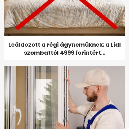
Leáldozott a régi ágyneműknek: a Lidl
szombattól 4999 forintért...