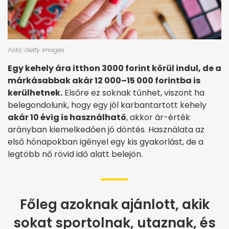
Fotó: Getty Images
Egy kehely ára itthon 3000 forint körül indul, de a
márkásabbak akár 12 000–15 000 forintba is
kerülhetnek.
Elsőre ez soknak tűnhet, viszont ha
belegondolunk, hogy egy jól karbantartott kehely
akár 10 évig is használható
, akkor ár-érték
arányban kiemelkedően jó döntés. Használata az
első hónapokban igényel egy kis gyakorlást, de a
legtöbb nő rövid idő alatt belejön.
Főleg azoknak ajánlott, akik
sokat sportolnak, utaznak, és