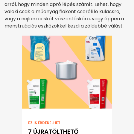
arról, hogy minden apró lépés számít. Lehet, hogy
valaki csak a műanyag flakont cseréli le kulacsra,
vagy a nejlonzacskót vászontáskára, vagy éppen a
menstruációs eszközökkel kezdi a zöldebbé válást.
EZ IS ÉRDEKELHET:
7 ÚJRATÖLTHETŐ