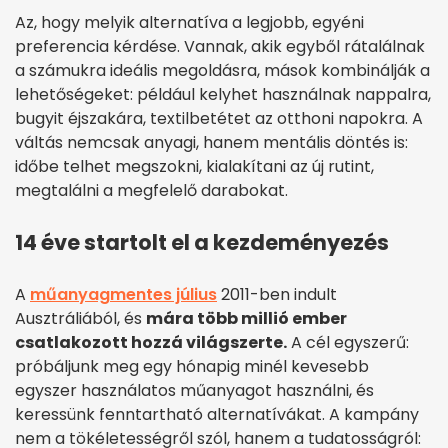
Az, hogy melyik alternatíva a legjobb, egyéni
preferencia kérdése. Vannak, akik egyből rátalálnak
a számukra ideális megoldásra, mások kombinálják a
lehetőségeket: például kelyhet használnak nappalra,
bugyit éjszakára, textilbetétet az otthoni napokra. A
váltás nemcsak anyagi, hanem mentális döntés is:
időbe telhet megszokni, kialakítani az új rutint,
megtalálni a megfelelő darabokat.
14 éve startolt el a kezdeményezés
A
műanyagmentes július
2011-ben indult
Ausztráliából, és
mára több millió ember
csatlakozott hozzá világszerte.
A cél egyszerű:
próbáljunk meg egy hónapig minél kevesebb
egyszer használatos műanyagot használni, és
keressünk fenntartható alternatívákat. A kampány
nem a tökéletességről szól, hanem a tudatosságról: