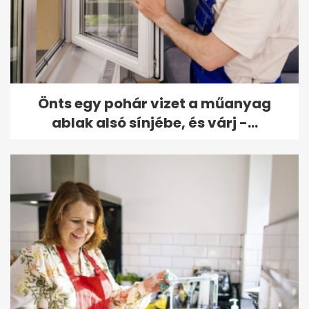
Önts egy pohár vizet a műanyag
ablak alsó sínjébe, és várj -...