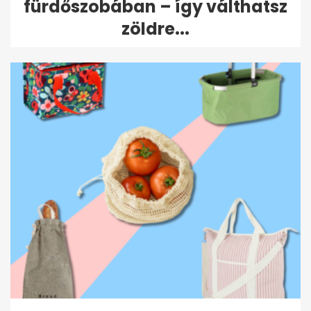
fürdőszobában – így válthatsz
zöldre...