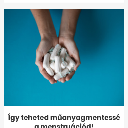
Így teheted műanyagmentessé
a menstruációd!