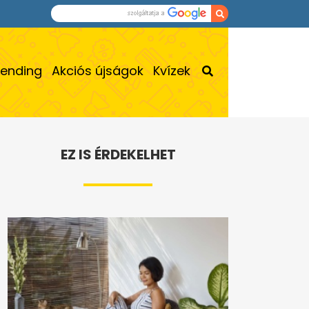
rending
Akciós újságok
Kvízek
EZ IS ÉRDEKELHET