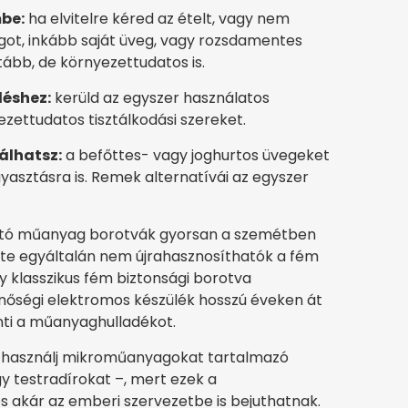
be:
ha elvitelre kéred az ételt, vagy nem
got, inkább saját üveg, vagy rozsdamentes
tább, de környezettudatos is.
déshez:
kerüld az egyszer használatos
zettudatos tisztálkodási szereket.
álhatsz:
a befőttes- vagy joghurtos üvegeket
yasztásra is. Remek alternatívái az egyszer
ató műanyag borotvák gyorsan a szemétben
nte egyáltalán nem újrahasznosíthatók a fém
 klasszikus fém biztonsági borotva
nőségi elektromos készülék hosszú éveken át
nti a műanyaghulladékot.
e használj mikroműanyagokat tartalmazó
 testradírokat –, mert ezek a
 akár az emberi szervezetbe is bejuthatnak.