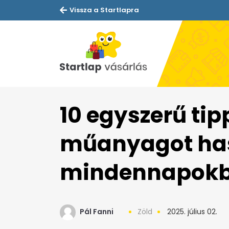
Vissza a Startlapra
10 egyszerű ti
műanyagot has
mindennapok
Pál Fanni
Zöld
2025. július 02.