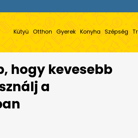
Kütyü
Otthon
Gyerek
Konyha
Szépség
T
pp, hogy kevesebb
ználj a
ban