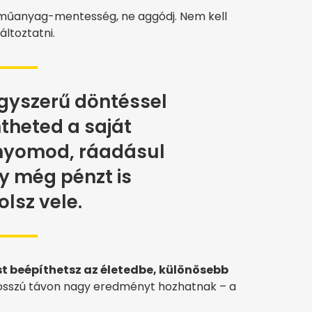
es műanyag-mentesség, ne aggódj. Nem kell
áltoztatni.
gyszerű döntéssel
theted a saját
bnyomod, ráadásul
y még pénzt is
olsz vele.
t beépíthetsz az életedbe, különösebb
hosszú távon nagy eredményt hozhatnak – a