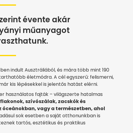
zerint évente akár
tyányi műanyagot
yaszthatunk.
en indult Ausztráliából, és mára több mint 190
arthatóbb életmódra. A cél egyszerű: felismerni,
r kis lépésekkel is jelentős hatást elérni.
r használatos fajták – világszerte hatalmas
lakonok, szívószálak, zacskók és
 óceánokban, vagy a természetben, ahol
dásul sok esetben a saját otthonunkban is
eznek tartós, esztétikus és praktikus