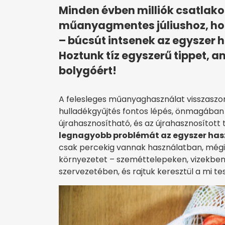
Minden évben milliók csatlako
műanyagmentes júliushoz, ho
– búcsút intsenek az egysze
Hoztunk tíz egyszerű tippet, am
bolygóért!
A felesleges műanyaghasználat visszaszor
hulladékgyűjtés fontos lépés, önmagába
újrahasznosítható, és az újrahasznosított
legnagyobb problémát az egyszer has
csak percekig vannak használatban, mégis
környezetet – szeméttelepeken, vizekben
szervezetében, és rajtuk keresztül a mi t