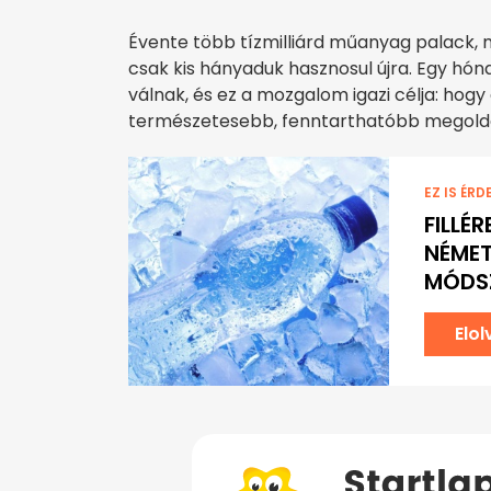
Évente több tízmilliárd műanyag palack,
csak kis hányaduk hasznosul újra. Egy hóna
válnak, és ez a mozgalom igazi célja: hog
természetesebb, fenntarthatóbb megoldá
EZ IS ÉRD
FILLÉ
NÉMET
MÓDS
Elo