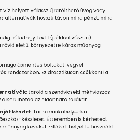
t víz helyett válassz újratölthető üveg vagy
z alternatívák hosszú távon mind pénzt, mind
indig nálad egy textil (például vászon)
 a rövid életű, környezetre káros műanyag
omagolásmentes boltokat, vegyél
ős rendszerben. Ez drasztikusan csökkenti a
ernatívák:
tárold a szendvicseid méhviaszos
gy elkerülheted az eldobható fóliákat.
ját készlet:
tarts munkahelyeden,
eszköz-készletet. Étteremben is kérheted,
 műanyag késeket, villákat, helyette használd