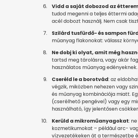
Vidd a saját dobozod az étterem
tudod megenni a teljes éttermi ada
acél dobozt használj. Nem csak tisz
Szilárd tusfürdő- és sampon für
műanyag flakonokat: válassz környe
Ne dobj ki olyat, amit még haszn
tartsd meg tárolásra, vagy akár fag
használatos műanyag edényeknek.
Cseréld le a borotvád
: az eldobh
végzik, miközben nehezen vagy szi
és műanyag kombinációja miatt. Egy
(cserélhető pengével) vagy egy mi
használható, így jelentősen csökke
Kerüld a mikroműanyagokat
: n
kozmetikumokat – például arc- vagy
vízvezetékeken át a természetbe és