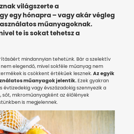
znak világszerte a
gy egy hónapra – vagy akár végleg
r használatos műanyagoknak.
ivel te is sokat tehetsz a
ításáért mindannyian tehetünk. Bár a szelektív
n nem elegendő, mivel sokféle műanyag nem
 termékek is csökkent értékűek lesznek.
Az egyik
ználatos műanyagok jelentik.
Ezek gyakran
 évtizedekig vagy évszázadokig szennyezik a
, sőt, mikroműanyagként az élőlények
estünkben is megjelennek.