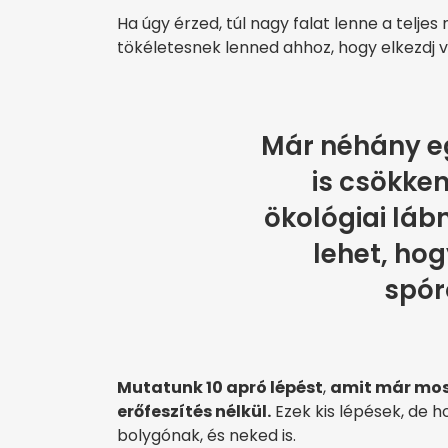
Ha úgy érzed, túl nagy falat lenne a telj
tökéletesnek lenned ahhoz, hogy elkezdj v
Már néhány e
is csökken
ökológiai lá
lehet, hog
spór
Mutatunk 10 apró lépést
,
amit már mos
erőfeszítés nélkül.
Ezek kis lépések, de 
bolygónak, és neked is.