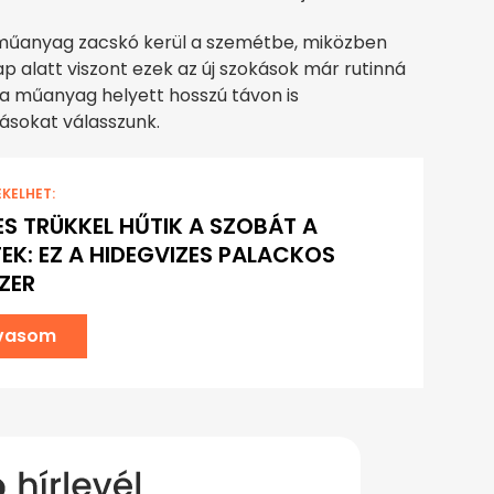
 műanyag zacskó kerül a szemétbe, miközben
p alatt viszont ezek az új szokások már rutinná
y a műanyag helyett hosszú távon is
sokat válasszunk.
EKELHET:
RES TRÜKKEL HŰTIK A SZOBÁT A
EK: EZ A HIDEGVIZES PALACKOS
ZER
lvasom