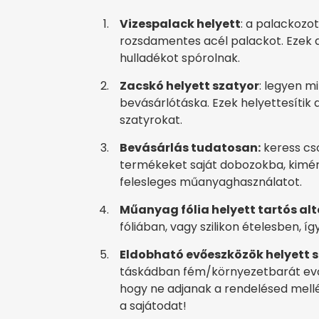
Vizespalack helyett
: a palackozot
rozsdamentes acél palackot. Ezek a
hulladékot spórolnak.
Zacskó helyett szatyor
: legyen m
bevásárlótáska. Ezek helyettesítik
szatyrokat.
Bevásárlás tudatosan:
keress cs
termékeket saját dobozokba, kimér
felesleges műanyaghasználatot.
Műanyag fólia helyett tartós alt
fóliában, vagy szilikon ételesben, í
Eldobható evőeszközök helyett sa
táskádban fém/környezetbarát evő
hogy ne adjanak a rendelésed mellé
a sajátodat!