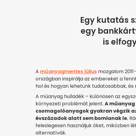
Egy kutatás s
egy bankkár
is elfog
A
műanyagmentes július
mozgalom 2011-b
országban inspirálja az embereket a fennt
hol és hogyan lehetünk tudatosabbak, és má
A műanyag hulladék – különösen az egysze
környezeti problémát jelent.
A műanyag f
csomagolóanyagok gyakran végzik az
évszázadok alatt sem bomlanak le.
Ráa
feleslegesen használjuk őket, miközben lét
alternatívák.