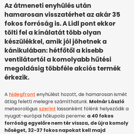
Az átmeneti enyhülés után
hamarosan visszatérhet az akár 35
fokos forróság is. A Lidl pont ekkor
tölti fel a kínálatát több olyan
készülékkel, amik jól jöhetnek a
kánikulában: hétfőtől a kisebb
ventilátortól a komolyabb hűtési
megoldásig többféle akciós termék
érkezik.
A
hidegfront
enyhülést hozott, de hamarosan ismét
átlag feletti melegre számíthatunk.
Molnár László
meteorológus
szerint
lassanként fölénk helyeződik a
nyugat-európai hőkupola pereme:
a 40 fokos
forróság egyelőre nem tér vissza, de újra komoly
hőséget, 32-37 fokos napokat kell majd