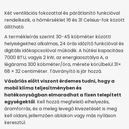
Két ventilációs fokozattal és párátlanító funkcióval
rendelkezik, a hőmérséklet 16 és 31 Celsius-fok között
állítható.
A termékleírás szerint 30-45 köbméter közötti
helyiségekhez alkalmas, 24 órás időzítő funkcióval és
digitális időkapcsolóval működik. A hűtési kapacitása
7000 BTU, vagyis 2 kW, az energiaosztálya A, a
légárama 300 köbméter/óra, mérete körülbelül 31×
68 × 32 centiméter. Távirányító is jár hozzá.
Vásárlás előtt viszont érdemes tudni, hogy a
mobil klíma teljesítményben és
hatékonyságban elmaradhat a fixen telepített
egységektől
. Kell hozzá megfelelő elhelyezés,
áramforrás, és a meleg levegő kivezetését is meg
kell oldani, jellemzően ablakon vagy más nyíláson
keresztül.