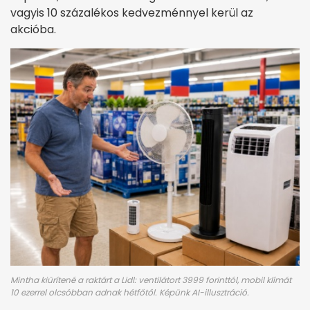
vagyis 10 százalékos kedvezménnyel kerül az
akcióba.
Mintha kiürítené a raktárt a Lidl: ventilátort 3999 forinttól, mobil klímát
10 ezerrel olcsóbban adnak hétfőtől. Képünk AI-illusztráció.