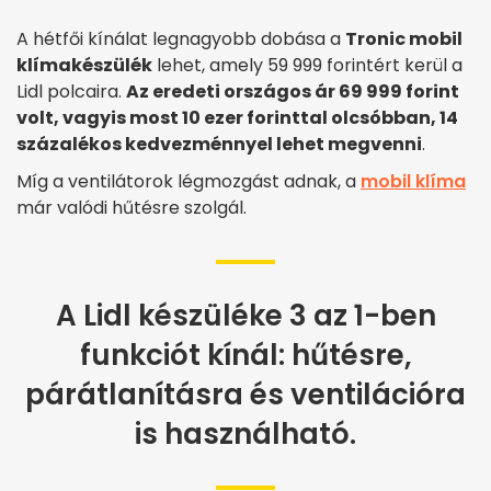
A hétfői kínálat legnagyobb dobása a
Tronic mobil
klímakészülék
lehet, amely 59 999 forintért kerül a
Lidl polcaira.
Az eredeti országos ár 69 999 forint
volt, vagyis most 10 ezer forinttal olcsóbban, 14
százalékos kedvezménnyel lehet megvenni
.
Míg a ventilátorok légmozgást adnak, a
mobil klíma
már valódi hűtésre szolgál.
A Lidl készüléke 3 az 1-ben
funkciót kínál: hűtésre,
párátlanításra és ventilációra
is használható.