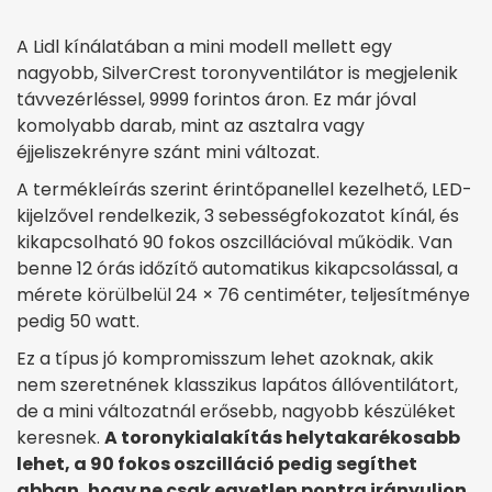
A Lidl kínálatában a mini modell mellett egy
nagyobb, SilverCrest toronyventilátor is megjelenik
távvezérléssel, 9999 forintos áron. Ez már jóval
komolyabb darab, mint az asztalra vagy
éjjeliszekrényre szánt mini változat.
A termékleírás szerint érintőpanellel kezelhető, LED-
kijelzővel rendelkezik, 3 sebességfokozatot kínál, és
kikapcsolható 90 fokos oszcillációval működik. Van
benne 12 órás időzítő automatikus kikapcsolással, a
mérete körülbelül 24 × 76 centiméter, teljesítménye
pedig 50 watt.
Ez a típus jó kompromisszum lehet azoknak, akik
nem szeretnének klasszikus lapátos állóventilátort,
de a mini változatnál erősebb, nagyobb készüléket
keresnek.
A toronykialakítás helytakarékosabb
lehet, a 90 fokos oszcilláció pedig segíthet
abban, hogy ne csak egyetlen pontra irányuljon