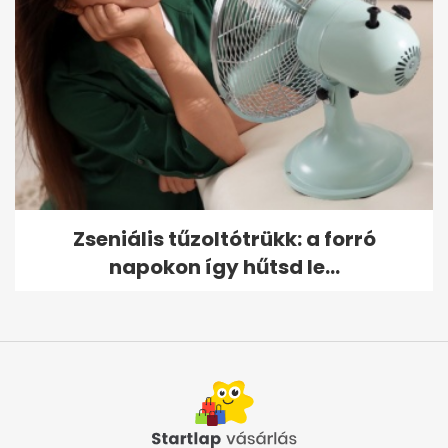
Zseniális tűzoltótrükk: a forró
napokon így hűtsd le...