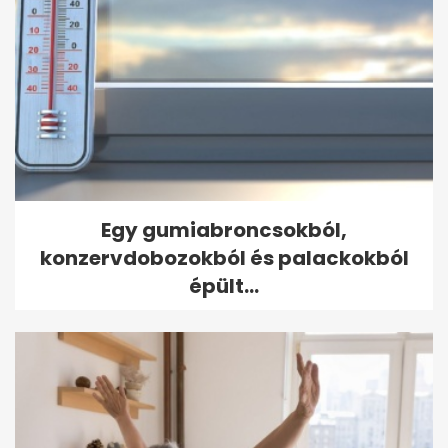
Egy gumiabroncsokból,
konzervdobozokból és palackokból
épült...