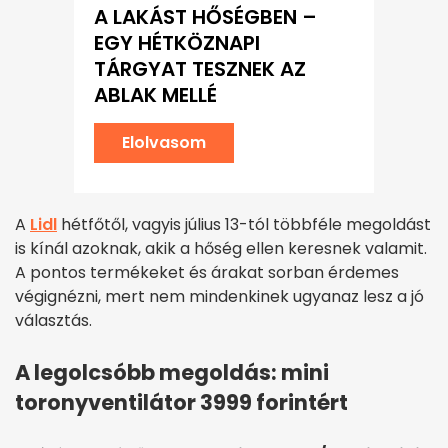
A LAKÁST HŐSÉGBEN –
EGY HÉTKÖZNAPI
TÁRGYAT TESZNEK AZ
ABLAK MELLÉ
Elolvasom
A
Lidl
hétfőtől, vagyis július 13-tól többféle megoldást
is kínál azoknak, akik a hőség ellen keresnek valamit.
A pontos termékeket és árakat sorban érdemes
végignézni, mert nem mindenkinek ugyanaz lesz a jó
választás.
A legolcsóbb megoldás: mini
toronyventilátor 3999 forintért