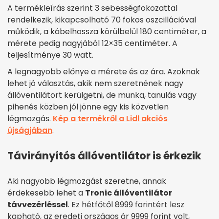
A termékleírás szerint 3 sebességfokozattal
rendelkezik, kikapcsolható 70 fokos oszcillációval
működik, a kábelhossza körülbelül 180 centiméter, a
mérete pedig nagyjából 12×35 centiméter. A
teljesítménye 30 watt.
A legnagyobb előnye a mérete és az ára. Azoknak
lehet jó választás, akik nem szeretnének nagy
állóventilátort kerülgetni, de munka, tanulás vagy
pihenés közben jól jönne egy kis közvetlen
légmozgás.
Kép a termékről a Lidl akciós
újságjában
.
Távirányítós állóventilátor is érkezik
Aki nagyobb légmozgást szeretne, annak
érdekesebb lehet a
Tronic állóventilátor
távvezérléssel
. Ez hétfőtől 8999 forintért lesz
kapható, az eredeti országos ár 9999 forint volt,