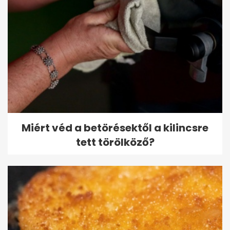
Miért véd a betörésektől a kilincsre
tett törölköző?