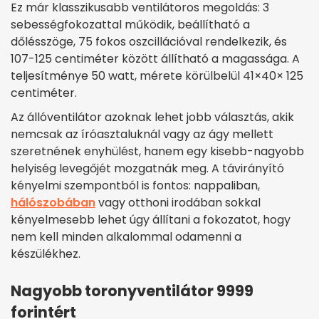
Ez már klasszikusabb ventilátoros megoldás: 3
sebességfokozattal működik, beállítható a
dőlésszöge, 75 fokos oszcillációval rendelkezik, és
107-125 centiméter között állítható a magassága. A
teljesítménye 50 watt, mérete körülbelül 41×40× 125
centiméter.
Az állóventilátor azoknak lehet jobb választás, akik
nemcsak az íróasztaluknál vagy az ágy mellett
szeretnének enyhülést, hanem egy kisebb-nagyobb
helyiség levegőjét mozgatnák meg. A távirányító
kényelmi szempontból is fontos: nappaliban,
hálószobában
vagy otthoni irodában sokkal
kényelmesebb lehet úgy állítani a fokozatot, hogy
nem kell minden alkalommal odamenni a
készülékhez.
Nagyobb toronyventilátor 9999
forintért