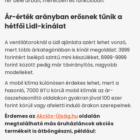
fér bele árban, méretben és funkcióban.
Ár-érték arányban erősnek tűnik a
hétfői Lidl-kínálat
A ventilátoroknál a Lidl ajánlata azért lehet vonzó,
mert több árkategóriában is kínál megoldást: 3999
forintért belépő szintű mini készüléket, 8999-9999
forint között pedig már távirányítós, nagyobb
modelleket.
A mobil klíma különösen érdekes lehet, mert a
hasonló, 7000 BTU körüli mobil klímák az ár-
összehasonlító oldalakon gyakran jóval 100 ezer
forint körüli vagy afeletti induló árakon szerepelnek.
Érdemes az
Akciós-Újság.hu
oldalán
megtalálható más áruházláncok akciós
termékeit is átböngészni, például: