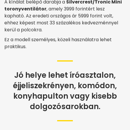
A kínálat belépő darabja a
Silvercrest/Tronic Mini
toronyventilátor
, amely 3999 forintért lesz
kapható. Az eredeti országos ár 5999 forint volt,
ehhez képest most 33 százalékos kedvezménnyel
kerül a polcokra.
Ez a modell személyes, közeli használatra lehet
praktikus.
Jó helye lehet íróasztalon,
éjjeliszekrényen, komódon,
konyhapulton vagy kisebb
dolgozósarokban.