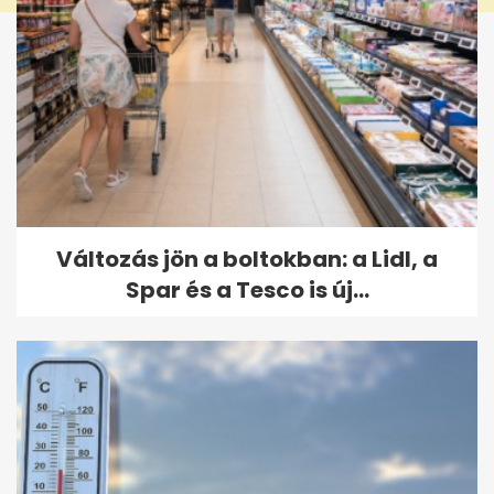
Változás jön a boltokban: a Lidl, a
Spar és a Tesco is új...