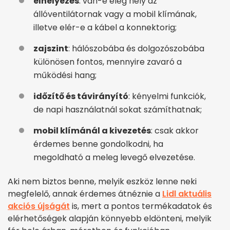
elhelyezés
: van-e elég hely az
állóventilátornak vagy a mobil klímának,
illetve elér-e a kábel a konnektorig;
zajszint
: hálószobába és dolgozószobába
különösen fontos, mennyire zavaró a
működési hang;
időzítő és távirányító
: kényelmi funkciók,
de napi használatnál sokat számíthatnak;
mobil klímánál a kivezetés
: csak akkor
érdemes benne gondolkodni, ha
megoldható a meleg levegő elvezetése.
Aki nem biztos benne, melyik eszköz lenne neki
megfelelő, annak érdemes átnéznie a
Lidl aktuális
akciós újságát
is, mert a pontos termékadatok és
elérhetőségek alapján könnyebb eldönteni, melyik