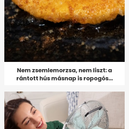
Nem zsemlemorzsa, nem liszt: a
rántott hús másnap is ropogós...