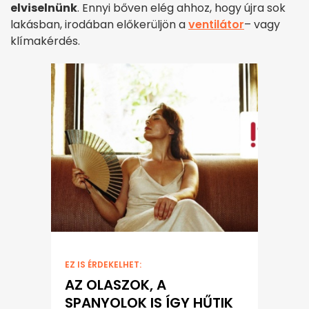
elviselnünk
. Ennyi bőven elég ahhoz, hogy újra sok
lakásban, irodában előkerüljön a
ventilátor
– vagy
klímakérdés.
EZ IS ÉRDEKELHET:
AZ OLASZOK, A
SPANYOLOK IS ÍGY HŰTIK