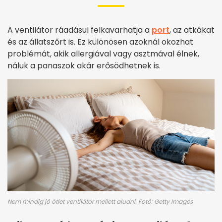
A ventilátor ráadásul felkavarhatja a
port
, az atkákat
és az állatszőrt is. Ez különösen azoknál okozhat
problémát, akik allergiával vagy asztmával élnek,
náluk a panaszok akár erősödhetnek is.
Nem mindig jó ötlet ventilátor mellett aludni. Fotó: Getty Images