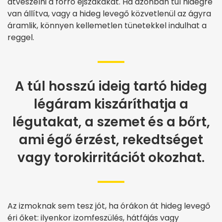
átvészelni a forró éjszakákat. Ha azonban túl hidegre
van állítva, vagy a hideg levegő közvetlenül az ágyra
áramlik, könnyen kellemetlen tünetekkel indulhat a
reggel.
A túl hosszú ideig tartó hideg
légáram kiszáríthatja a
légutakat, a szemet és a bőrt,
ami égő érzést, rekedtséget
vagy torokirritációt okozhat.
Az izmoknak sem tesz jót, ha órákon át hideg levegő
éri őket: ilyenkor izomfeszülés, hátfájás vagy