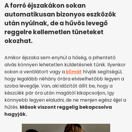
A forró éjszakákon sokan
automatikusan bizonyos eszközök
után nyúlnak, de a hűvös levegő
reggelre kellemetlen tüneteket
okozhat.
Amikor éjszaka sem enyhül a hőség, a pihentető
alvás könnyen lehetetlen küldetésnek tűnik. Ilyenkor
sokan a ventilátort vagy a
klímát
hívják segítségül,
hogy legalább néhány órára elviselhetőbb legyen a
szoba levegője. Van, aki időzítőt állít be, hogy a
készülék pár óra után magától kikapcsoljon, így
könnyebb legyen elaludni, de ne menjen egész éjjel a
hűtés.
Mások viszont reggelig bekapcsolva
hagyják.