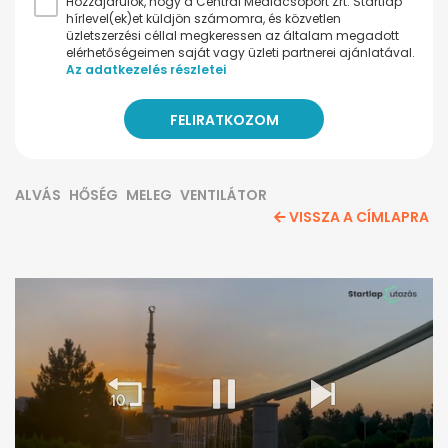
Hozzájárulok, hogy a Central Médiacsoport Zrt. Startlap
hírlevel(ek)et küldjön számomra, és közvetlen
üzletszerzési céllal megkeressen az általam megadott
elérhetőségeimen saját vagy üzleti partnerei ajánlatával.
Az adatkezelés részletei
ALVÁS
HŐSÉG
MELEG
VENTILÁTOR
VISSZA A CÍMLAPRA