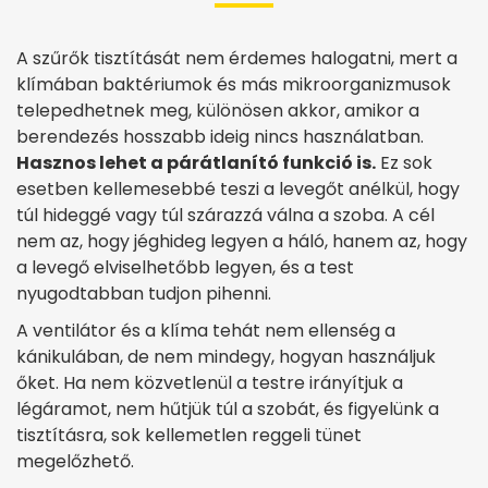
A szűrők tisztítását nem érdemes halogatni, mert a
klímában baktériumok és más mikroorganizmusok
telepedhetnek meg, különösen akkor, amikor a
berendezés hosszabb ideig nincs használatban.
Hasznos lehet a párátlanító funkció is.
Ez sok
esetben kellemesebbé teszi a levegőt anélkül, hogy
túl hideggé vagy túl szárazzá válna a szoba. A cél
nem az, hogy jéghideg legyen a háló, hanem az, hogy
a levegő elviselhetőbb legyen, és a test
nyugodtabban tudjon pihenni.
A ventilátor és a klíma tehát nem ellenség a
kánikulában, de nem mindegy, hogyan használjuk
őket. Ha nem közvetlenül a testre irányítjuk a
légáramot, nem hűtjük túl a szobát, és figyelünk a
tisztításra, sok kellemetlen reggeli tünet
megelőzhető.