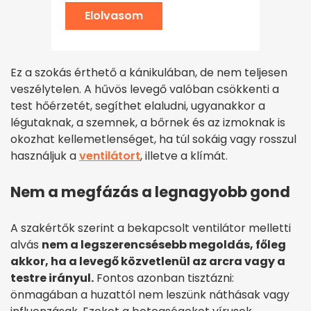
Elolvasom
Ez a szokás érthető a kánikulában, de nem teljesen
veszélytelen. A hűvös levegő valóban csökkenti a
test hőérzetét, segíthet elaludni, ugyanakkor a
légutaknak, a szemnek, a bőrnek és az izmoknak is
okozhat kellemetlenséget, ha túl sokáig vagy rosszul
használjuk a
ventilátort
, illetve a klímát.
Nem a megfázás a legnagyobb gond
A szakértők szerint a bekapcsolt ventilátor melletti
alvás
nem a legszerencsésebb megoldás, főleg
akkor, ha a levegő közvetlenül az arcra vagy a
testre irányul.
Fontos azonban tisztázni:
önmagában a huzattól nem leszünk náthásak vagy