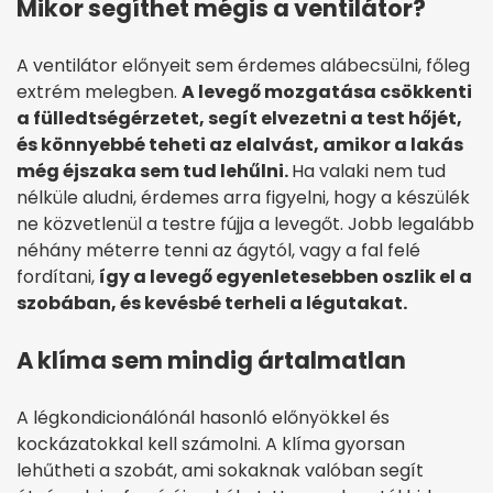
Mikor segíthet mégis a ventilátor?
A ventilátor előnyeit sem érdemes alábecsülni, főleg
extrém melegben.
A levegő mozgatása csökkenti
a fülledtségérzetet, segít elvezetni a test hőjét,
és könnyebbé teheti az elalvást, amikor a lakás
még éjszaka sem tud lehűlni.
Ha valaki nem tud
nélküle aludni, érdemes arra figyelni, hogy a készülék
ne közvetlenül a testre fújja a levegőt. Jobb legalább
néhány méterre tenni az ágytól, vagy a fal felé
fordítani,
így a levegő egyenletesebben oszlik el a
szobában, és kevésbé terheli a légutakat.
A klíma sem mindig ártalmatlan
A légkondicionálónál hasonló előnyökkel és
kockázatokkal kell számolni. A klíma gyorsan
lehűtheti a szobát, ami sokaknak valóban segít