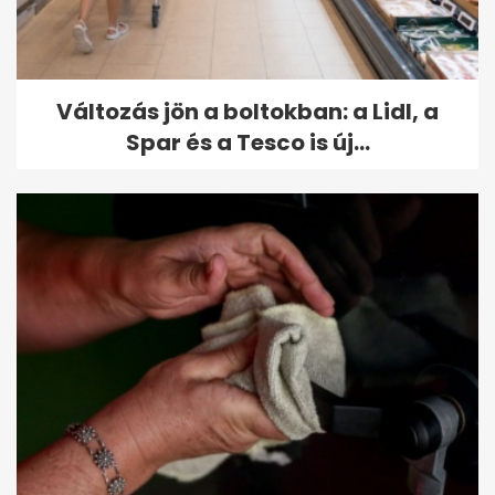
Változás jön a boltokban: a Lidl, a
Spar és a Tesco is új...