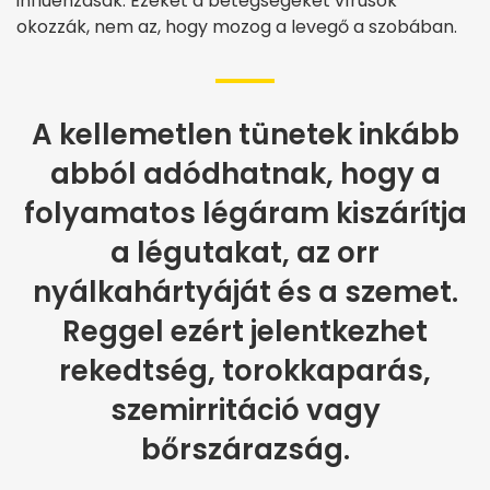
influenzásak. Ezeket a betegségeket vírusok
okozzák, nem az, hogy mozog a levegő a szobában.
A kellemetlen tünetek inkább
abból adódhatnak, hogy a
folyamatos légáram kiszárítja
a légutakat, az orr
nyálkahártyáját és a szemet.
Reggel ezért jelentkezhet
rekedtség, torokkaparás,
szemirritáció vagy
bőrszárazság.