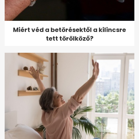
Miért véd a betörésektől a kilincsre
tett törölköző?