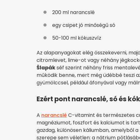
200 ml narancslé
egy csipet jó minőségű só
50-100 ml kókuszvíz
Az alapanyagokat elég összekeverni, majd 
citromlevet, lime-ot vagy néhány jégkocká
Šlapák
séf szerint néhány friss mentalevél
működik benne, mert még üdébbé teszi az 
gyümölccsel, például áfonyával vagy málnáv
Ezért pont narancslé, só és kók
A
narancslé
C-vitamint és természetes cuk
magnéziumot, foszfort és kalciumot is ta
gazdag, különösen káliumban, amelyből a 
szerepe sem véletlen: a nátrium pótlásáb