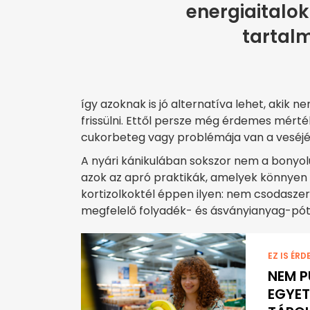
energiaitalo
tartalm
így azoknak is jó alternatíva lehet, akik 
frissülni. Ettől persze még érdemes mérték
cukorbeteg vagy problémája van a veséjé
A nyári kánikulában sokszor nem a bonyo
azok az apró praktikák, amelyek könnyen
kortizolkoktél éppen ilyen: nem csodaszer, 
megfelelő folyadék- és ásványianyag-pótl
EZ IS ÉRD
NEM P
EGYET