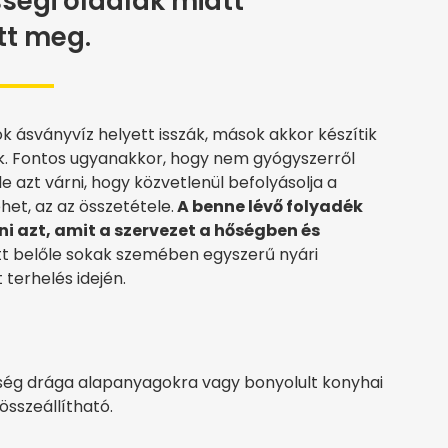
ségi oldalak miatt
tt meg.
k ásványvíz helyett isszák, mások akkor készítik
ájuk. Fontos ugyanakkor, hogy nem gyógyszerről
le azt várni, hogy közvetlenül befolyásolja a
het, az az összetétele.
A benne lévő folyadék
i azt, amit a szervezet a hőségben és
tt belőle sokak szemében egyszerű nyári
 terhelés idején.
ükség drága alapanyagokra vagy bonyolult konyhai
sszeállítható.