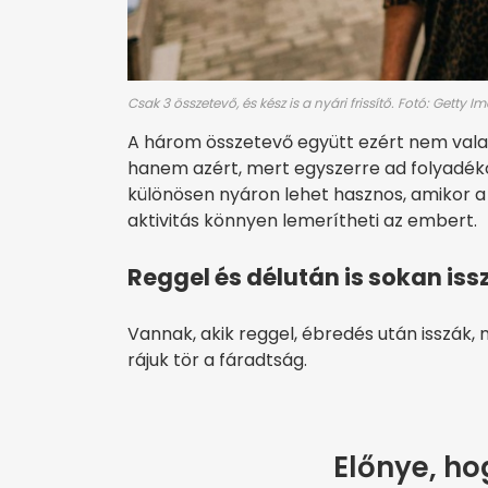
Csak 3 összetevő, és kész is a nyári frissítő. Fotó: Getty I
A három összetevő együtt ezért nem valam
hanem azért, mert egyszerre ad folyadéko
különösen nyáron lehet hasznos, amikor a m
aktivitás könnyen lemerítheti az embert.
Reggel és délután is sokan iss
Vannak, akik reggel, ébredés után isszák, 
rájuk tör a fáradtság.
Előnye, ho