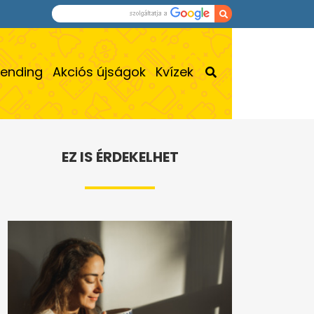
rending
Akciós újságok
Kvízek
EZ IS ÉRDEKELHET