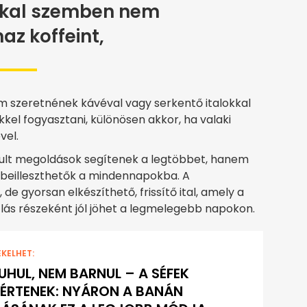
kkal szemben nem
az koffeint,
nem szeretnének kávéval vagy serkentő italokkal
kel fogyasztani, különösen akkor, ha valaki
vel.
lult megoldások segítenek a legtöbbet, hanem
 beilleszthetők a mindennapokba. A
de gyorsan elkészíthető, frissítő ital, amely a
ás részeként jól jöhet a legmelegebb napokon.
EKELHET:
UHUL, NEM BARNUL – A SÉFEK
ÉRTENEK: NYÁRON A BANÁN