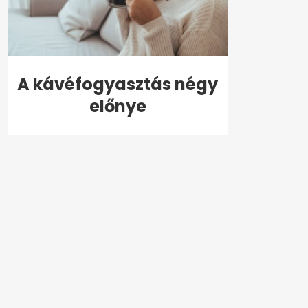
A kávéfogyasztás négy
előnye