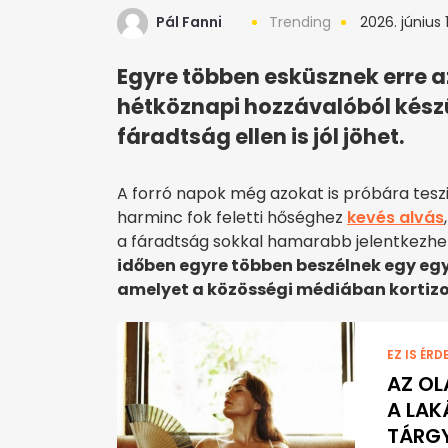
Pál Fanni
Trending
2026. június 1
Egyre többen esküsznek erre az
hétköznapi hozzávalóból készü
fáradtság ellen is jól jöhet.
A forró napok még azokat is próbára teszi
harminc fok feletti hőséghez
kevés alvás
a fáradtság sokkal hamarabb jelentkezhe
időben egyre többen beszélnek egy egys
amelyet a közösségi médiában kortizo
EZ IS ÉRD
AZ OL
A LAK
TÁRGY