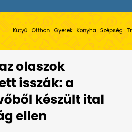
Kütyü
Otthon
Gyerek
Konyha
Szépség
T
az olaszok
tt isszák: a
őből készült ital
ág ellen