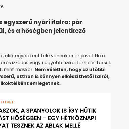
9.
 egyszerű nyári italra: pár
l, és a hőségben jelentkező
k, akik egyébként tele vannak energiával. Ha a
, erős izzadás vagy nagyobb fizikai terhelés társul,
t, mint máskor.
Nem véletlen, hogy az utóbbi
zerű, otthon is könnyen elkészíthető italról,
lkoktélként emlegetnek.
EKELHET:
ASZOK, A SPANYOLOK IS ÍGY HŰTIK
ÁST HŐSÉGBEN – EGY HÉTKÖZNAPI
AT TESZNEK AZ ABLAK MELLÉ