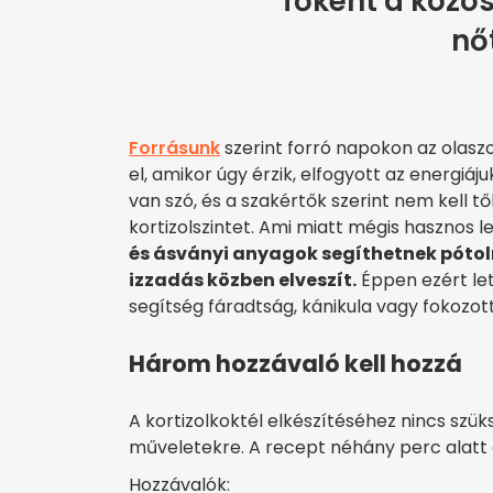
főként a közös
nő
Forrásunk
szerint forró napokon az olaszo
el, amikor úgy érzik, elfogyott az energi
van szó, és a szakértők szerint nem kell tő
kortizolszintet. Ami miatt mégis hasznos le
és ásványi anyagok segíthetnek pótoln
izzadás közben elveszít.
Éppen ezért le
segítség fáradtság, kánikula vagy fokozott
Három hozzávaló kell hozzá
A kortizolkoktél elkészítéséhez nincs sz
műveletekre. A recept néhány perc alatt ö
Hozzávalók: