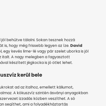
jól behűtve tálalni. Sokan tesznek hozzá
t is, hogy még frissebb legyen az íze.
David
, egy kevés lime-lé vagy pár szelet uborka is jól
italt. A nagy melegben a fagyasztott
al készített jégkocka is jó ötlet lehet.
uszvíz kerül bele
rokat ad az italhoz, emellett káliumot,
rtalmaz. A kókuszvíz szintén ásványi anyagokban
szervezet izzadás közben veszíthet. A só
an segíthet, ami a folyadékháztartás