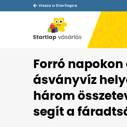
Vissza a Startlapra
Forró napokon 
ásványvíz helye
három összetev
segít a fáradts