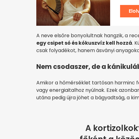
Elo
A neve elsőre bonyolultnak hangzik, a rece
egy csipet só és kókuszvíz kell hozzá
. 
csak folyadékot, hanem ásványi anyagokat 
Nem csodaszer, de a kánikulá
Amikor a hőmérséklet tartósan harminc fo
vagy energiaitalhoz nyúlnak. Ezek azonban
utána pedig újra jöhet a bágyadtság, a kimer
A kortizolko