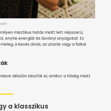
mages
ilyen misztikus hatás miatt lett népszerű,
t, enyhe energiát és ásványi anyagokat. Ez
eleg, a kevés alvás, az utazás vagy a fizikai
zák
mások délután készítik el, amikor a hőség miatt
gy a klasszikus