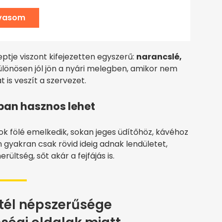
lvasom
ptje viszont kifejezetten egyszerű:
narancslé,
Különösen jól jön a nyári melegben, amikor nem
is veszít a szervezet.
ban hasznos lehet
k fölé emelkedik, sokan jeges üdítőhöz, kávéhoz
 gyakran csak rövid ideig adnak lendületet,
ültség, sőt akár a fejfájás is.
ktél népszerűsége