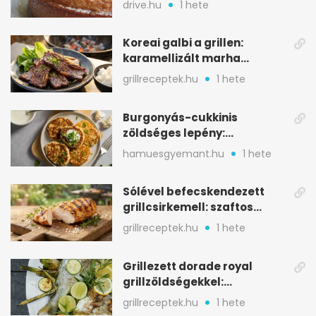
drive.hu
1 hete
Koreai galbi a grillen:
karamellizált marha
rövidborda gyorsan
grillreceptek.hu
1 hete
Burgonyás-cukkinis
zöldséges lepény:
aranybarna, szaftos, hús
hamuesgyemant.hu
1 hete
nélkül is
Sólével befecskendezett
grillcsirkemell: szaftos
marad, nem szárad ki
grillreceptek.hu
1 hete
Grillezett dorade royal
grillzöldségekkel:
mediterrán ízek a rostélyról
grillreceptek.hu
1 hete