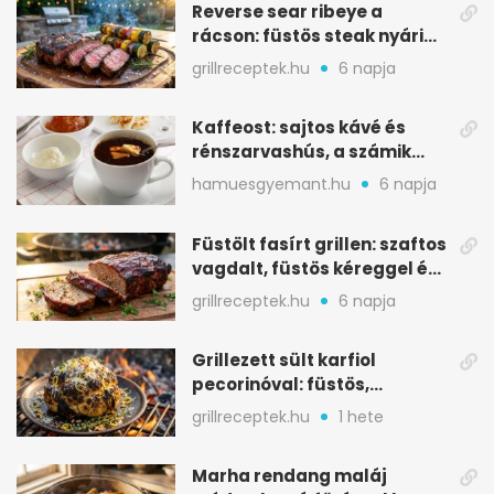
Reverse sear ribeye a
rácson: füstös steak nyári
tökkebabbal
grillreceptek.hu
6 napja
Kaffeost: sajtos kávé és
rénszarvashús, a számik
melegítő itala
hamuesgyemant.hu
6 napja
Füstölt fasírt grillen: szaftos
vagdalt, füstös kéreggel és
BBQ mázzal
grillreceptek.hu
6 napja
Grillezett sült karfiol
pecorinóval: füstös,
karamellizált nyári kedvenc
grillreceptek.hu
1 hete
Marha rendang maláj