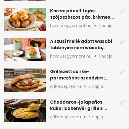
Koreai pácolt tojás:
szójaszószos pác, krémes
sárgája, pár óra alatt
hamuesgyemant.hu
1 napja
A szusi mellé adott wasabi
többnyire nem wasabi,
hanem fűszerkeverék
hamuesgyemant.hu
1 napja
Grillezett csirke-
parmezános szendvics:
ropogós csirke, olvadó sajt
grillreceptek.hu
2 napja
Cheddaros-jalapeños
kukoricakenyér grillen:
ropogós alj, puha belső
grillreceptek.hu
2 napja