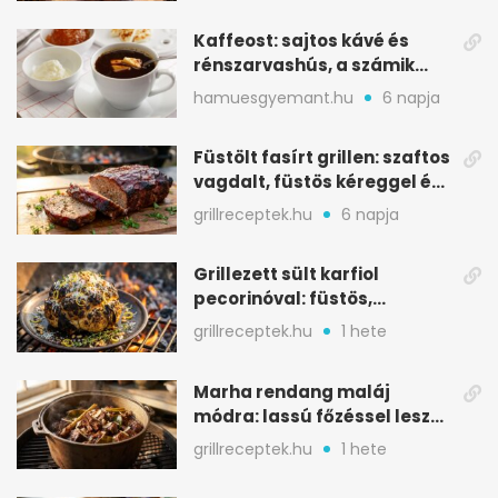
Kaffeost: sajtos kávé és
rénszarvashús, a számik
melegítő itala
hamuesgyemant.hu
6 napja
Füstölt fasírt grillen: szaftos
vagdalt, füstös kéreggel és
BBQ mázzal
grillreceptek.hu
6 napja
Grillezett sült karfiol
pecorinóval: füstös,
karamellizált nyári kedvenc
grillreceptek.hu
1 hete
Marha rendang maláj
módra: lassú főzéssel lesz
igazán szaftos
grillreceptek.hu
1 hete