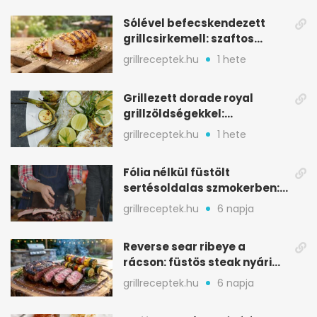
Sólével befecskendezett
grillcsirkemell: szaftos
marad, nem szárad ki
grillreceptek.hu
1 hete
Grillezett dorade royal
grillzöldségekkel:
mediterrán ízek a rostélyról
grillreceptek.hu
1 hete
Fólia nélkül füstölt
sertésoldalas szmokerben:
ropogós bark, 6 óra
grillreceptek.hu
6 napja
Reverse sear ribeye a
rácson: füstös steak nyári
tökkebabbal
grillreceptek.hu
6 napja