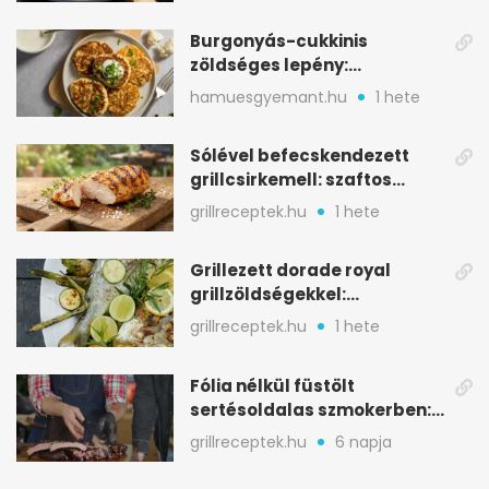
Burgonyás-cukkinis
zöldséges lepény:
aranybarna, szaftos, hús
hamuesgyemant.hu
1 hete
nélkül is
Sólével befecskendezett
grillcsirkemell: szaftos
marad, nem szárad ki
grillreceptek.hu
1 hete
Grillezett dorade royal
grillzöldségekkel:
mediterrán ízek a rostélyról
grillreceptek.hu
1 hete
Fólia nélkül füstölt
sertésoldalas szmokerben:
ropogós bark, 6 óra
grillreceptek.hu
6 napja