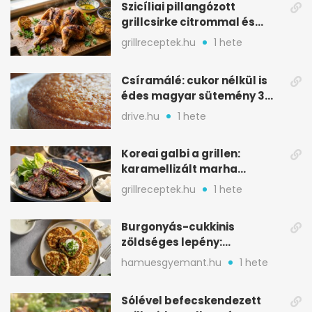
Szicíliai pillangózott
grillcsirke citrommal és
oregánóval
grillreceptek.hu
1 hete
Csíramálé: cukor nélkül is
édes magyar sütemény 3
alapanyagból
drive.hu
1 hete
Koreai galbi a grillen:
karamellizált marha
rövidborda gyorsan
grillreceptek.hu
1 hete
Burgonyás-cukkinis
zöldséges lepény:
aranybarna, szaftos, hús
hamuesgyemant.hu
1 hete
nélkül is
Sólével befecskendezett