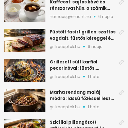
Kaffeost: sajtos kávé és
rénszarvashús, a számik
melegítő itala
hamuesgyemant.hu
6 napja
Füstölt fasírt grillen: szaftos
vagdalt, füstös kéreggel és
BBQ mázzal
grillreceptek.hu
6 napja
Grillezett sült karfiol
pecorinóval: füstös,
karamellizált nyári kedvenc
grillreceptek.hu
1 hete
Marha rendang maláj
módra: lassú főzéssel lesz
igazán szaftos
grillreceptek.hu
1 hete
Szicíliai pillangózott