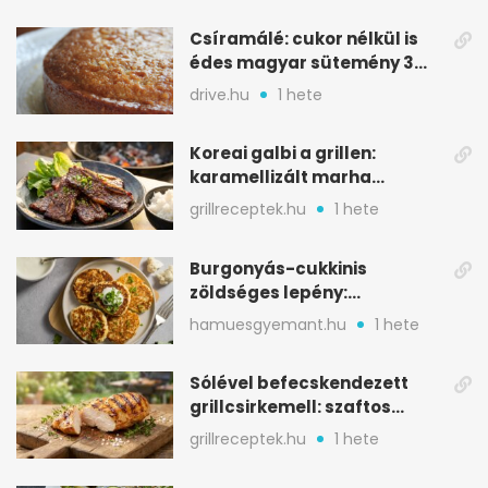
Csíramálé: cukor nélkül is
édes magyar sütemény 3
alapanyagból
drive.hu
1 hete
Koreai galbi a grillen:
karamellizált marha
rövidborda gyorsan
grillreceptek.hu
1 hete
Burgonyás-cukkinis
zöldséges lepény:
aranybarna, szaftos, hús
hamuesgyemant.hu
1 hete
nélkül is
Sólével befecskendezett
grillcsirkemell: szaftos
marad, nem szárad ki
grillreceptek.hu
1 hete