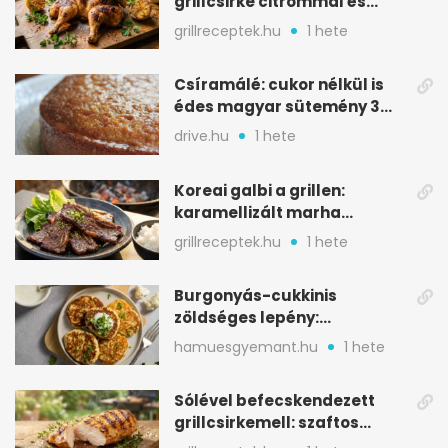
grillcsirke citrommal és
oregánóval
grillreceptek.hu
1 hete
Csíramálé: cukor nélkül is
édes magyar sütemény 3
alapanyagból
drive.hu
1 hete
Koreai galbi a grillen:
karamellizált marha
rövidborda gyorsan
grillreceptek.hu
1 hete
Burgonyás-cukkinis
zöldséges lepény:
aranybarna, szaftos, hús
hamuesgyemant.hu
1 hete
nélkül is
Sólével befecskendezett
grillcsirkemell: szaftos
marad, nem szárad ki