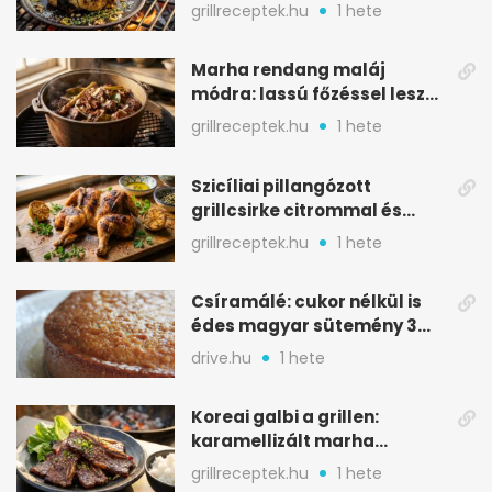
karamellizált nyári kedvenc
grillreceptek.hu
1 hete
Marha rendang maláj
módra: lassú főzéssel lesz
igazán szaftos
grillreceptek.hu
1 hete
Szicíliai pillangózott
grillcsirke citrommal és
oregánóval
grillreceptek.hu
1 hete
Csíramálé: cukor nélkül is
édes magyar sütemény 3
alapanyagból
drive.hu
1 hete
Koreai galbi a grillen:
karamellizált marha
rövidborda gyorsan
grillreceptek.hu
1 hete