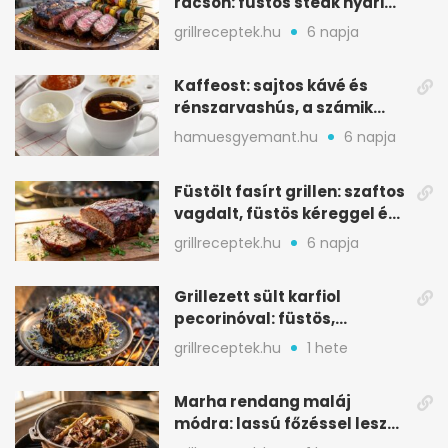
rácson: füstös steak nyári
tökkebabbal
grillreceptek.hu
6 napja
Kaffeost: sajtos kávé és
rénszarvashús, a számik
melegítő itala
hamuesgyemant.hu
6 napja
Füstölt fasírt grillen: szaftos
vagdalt, füstös kéreggel és
BBQ mázzal
grillreceptek.hu
6 napja
Grillezett sült karfiol
pecorinóval: füstös,
karamellizált nyári kedvenc
grillreceptek.hu
1 hete
Marha rendang maláj
módra: lassú főzéssel lesz
igazán szaftos