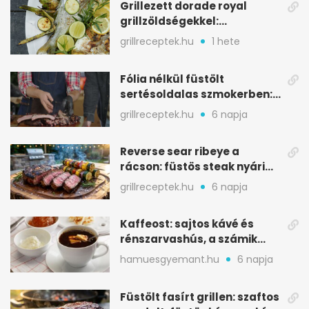
Grillezett dorade royal
grillzöldségekkel:
mediterrán ízek a rostélyról
grillreceptek.hu
1 hete
Fólia nélkül füstölt
sertésoldalas szmokerben:
ropogós bark, 6 óra
grillreceptek.hu
6 napja
Reverse sear ribeye a
rácson: füstös steak nyári
tökkebabbal
grillreceptek.hu
6 napja
Kaffeost: sajtos kávé és
rénszarvashús, a számik
melegítő itala
hamuesgyemant.hu
6 napja
Füstölt fasírt grillen: szaftos