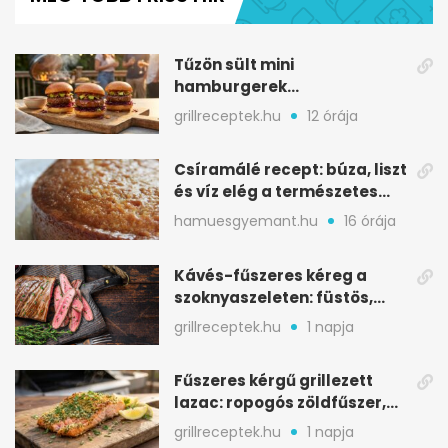
minute,
32
seconds
Tűzön sült mini
hamburgerek
sobrasadával: csípős-
grillreceptek.hu
12 órája
mézes falatkák
Csíramálé recept: búza, liszt
és víz elég a természetes
édességhez
hamuesgyemant.hu
16 órája
Kávés-fűszeres kéreg a
szoknyaszeleten: füstös,
csokoládés mélység
grillreceptek.hu
1 napja
Fűszeres kérgű grillezett
lazac: ropogós zöldfűszer,
szaftos belső
grillreceptek.hu
1 napja