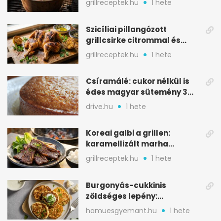
grillreceptek.hu
1 hete
Szicíliai pillangózott
grillcsirke citrommal és
oregánóval
grillreceptek.hu
1 hete
Csíramálé: cukor nélkül is
édes magyar sütemény 3
alapanyagból
drive.hu
1 hete
Koreai galbi a grillen:
karamellizált marha
rövidborda gyorsan
grillreceptek.hu
1 hete
Burgonyás-cukkinis
zöldséges lepény:
aranybarna, szaftos, hús
hamuesgyemant.hu
1 hete
nélkül is