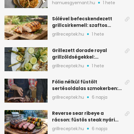
aranybarna, szaftos, hús
hamuesgyemant.hu
1 hete
nélkül is
Sólével befecskendezett
grillcsirkemell: szaftos
marad, nem szárad ki
grillreceptek.hu
1 hete
Grillezett dorade royal
grillzöldségekkel:
mediterrán ízek a rostélyról
grillreceptek.hu
1 hete
Fólia nélkül füstölt
sertésoldalas szmokerben:
ropogós bark, 6 óra
grillreceptek.hu
6 napja
Reverse sear ribeye a
rácson: füstös steak nyári
tökkebabbal
grillreceptek.hu
6 napja