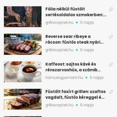
Fólia nélkül füstölt
sertésoldalas szmokerben:
ropogós bark, 6 óra
grillreceptek.hu
6 napja
Reverse sear ribeye a
rácson: füstös steak nyári
tökkebabbal
grillreceptek.hu
6 napja
Kaffeost: sajtos kávé és
rénszarvashús, a számik
melegítő itala
hamuesgyemant.hu
6 napja
Füstölt fasírt grillen: szaftos
vagdalt, füstös kéreggel és
BBQ mázzal
grillreceptek.hu
6 napja