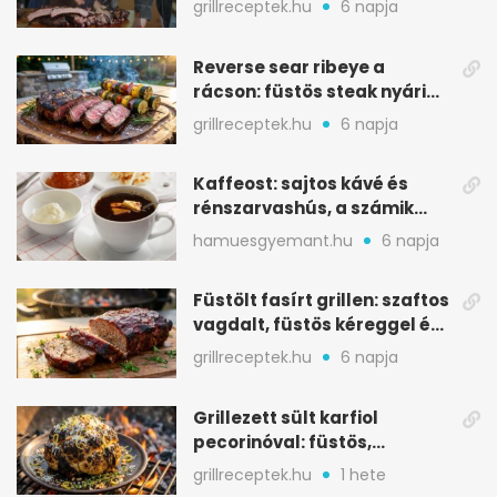
grillreceptek.hu
6 napja
Reverse sear ribeye a
rácson: füstös steak nyári
tökkebabbal
grillreceptek.hu
6 napja
Kaffeost: sajtos kávé és
rénszarvashús, a számik
melegítő itala
hamuesgyemant.hu
6 napja
Füstölt fasírt grillen: szaftos
vagdalt, füstös kéreggel és
BBQ mázzal
grillreceptek.hu
6 napja
Grillezett sült karfiol
pecorinóval: füstös,
karamellizált nyári kedvenc
grillreceptek.hu
1 hete