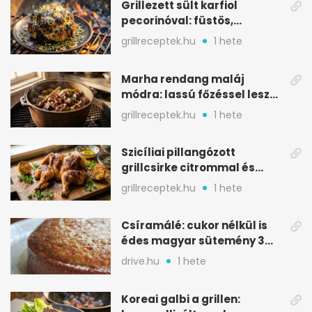
Grillezett sült karfiol
pecorinóval: füstös,
karamellizált nyári kedvenc
grillreceptek.hu
1 hete
Marha rendang maláj
módra: lassú főzéssel lesz
igazán szaftos
grillreceptek.hu
1 hete
Szicíliai pillangózott
grillcsirke citrommal és
oregánóval
grillreceptek.hu
1 hete
Csíramálé: cukor nélkül is
édes magyar sütemény 3
alapanyagból
drive.hu
1 hete
Koreai galbi a grillen: