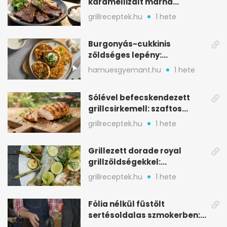
karamellizált marha
rövidborda gyorsan
grillreceptek.hu
1 hete
Burgonyás-cukkinis
zöldséges lepény:
aranybarna, szaftos, hús
hamuesgyemant.hu
1 hete
nélkül is
Sólével befecskendezett
grillcsirkemell: szaftos
marad, nem szárad ki
grillreceptek.hu
1 hete
Grillezett dorade royal
grillzöldségekkel:
mediterrán ízek a rostélyról
grillreceptek.hu
1 hete
Fólia nélkül füstölt
sertésoldalas szmokerben:
ropogós bark, 6 óra