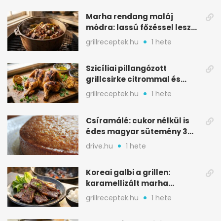
Marha rendang maláj
módra: lassú főzéssel lesz
igazán szaftos
grillreceptek.hu
1 hete
Szicíliai pillangózott
grillcsirke citrommal és
oregánóval
grillreceptek.hu
1 hete
Csíramálé: cukor nélkül is
édes magyar sütemény 3
alapanyagból
drive.hu
1 hete
Koreai galbi a grillen:
karamellizált marha
rövidborda gyorsan
grillreceptek.hu
1 hete