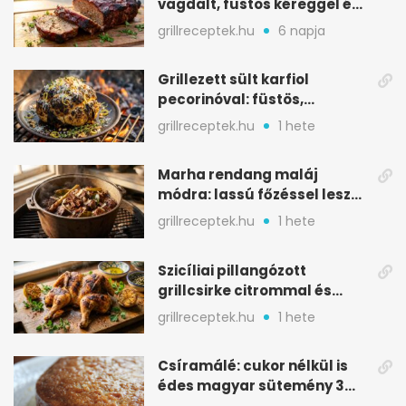
vagdalt, füstös kéreggel és
BBQ mázzal
grillreceptek.hu
6 napja
Grillezett sült karfiol
pecorinóval: füstös,
karamellizált nyári kedvenc
grillreceptek.hu
1 hete
Marha rendang maláj
módra: lassú főzéssel lesz
igazán szaftos
grillreceptek.hu
1 hete
Szicíliai pillangózott
grillcsirke citrommal és
oregánóval
grillreceptek.hu
1 hete
Csíramálé: cukor nélkül is
édes magyar sütemény 3
alapanyagból