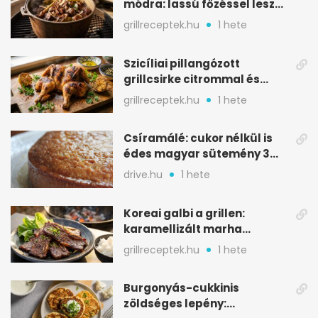
módra: lassú főzéssel lesz
igazán szaftos
grillreceptek.hu
1 hete
Szicíliai pillangózott
grillcsirke citrommal és
oregánóval
grillreceptek.hu
1 hete
Csíramálé: cukor nélkül is
édes magyar sütemény 3
alapanyagból
drive.hu
1 hete
Koreai galbi a grillen:
karamellizált marha
rövidborda gyorsan
grillreceptek.hu
1 hete
Burgonyás-cukkinis
zöldséges lepény: