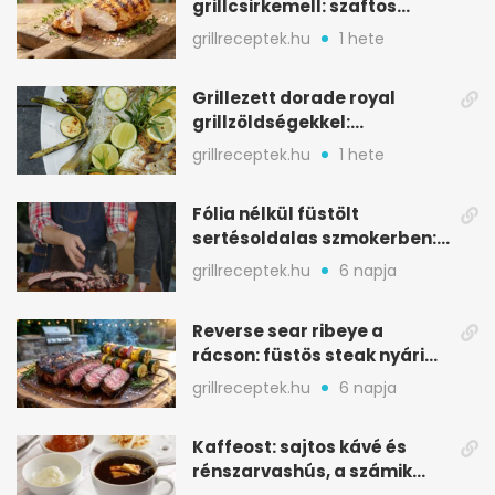
grillcsirkemell: szaftos
marad, nem szárad ki
grillreceptek.hu
1 hete
Grillezett dorade royal
grillzöldségekkel:
mediterrán ízek a rostélyról
grillreceptek.hu
1 hete
Fólia nélkül füstölt
sertésoldalas szmokerben:
ropogós bark, 6 óra
grillreceptek.hu
6 napja
Reverse sear ribeye a
rácson: füstös steak nyári
tökkebabbal
grillreceptek.hu
6 napja
Kaffeost: sajtos kávé és
rénszarvashús, a számik