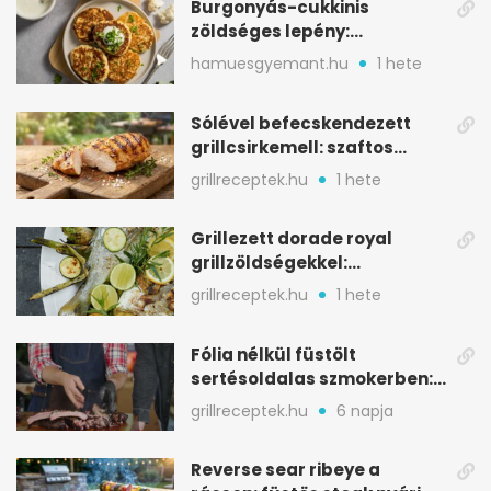
Burgonyás-cukkinis
zöldséges lepény:
aranybarna, szaftos, hús
hamuesgyemant.hu
1 hete
nélkül is
Sólével befecskendezett
grillcsirkemell: szaftos
marad, nem szárad ki
grillreceptek.hu
1 hete
Grillezett dorade royal
grillzöldségekkel:
mediterrán ízek a rostélyról
grillreceptek.hu
1 hete
Fólia nélkül füstölt
sertésoldalas szmokerben:
ropogós bark, 6 óra
grillreceptek.hu
6 napja
Reverse sear ribeye a