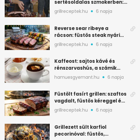
sertésoldalas szmokerben:
ropogós bark, 6 óra
grillreceptek.hu
6 napja
Reverse sear ribeye a
rácson: füstös steak nyári
tökkebabbal
grillreceptek.hu
6 napja
Kaffeost: sajtos kávé és
rénszarvashús, a számik
melegítő itala
hamuesgyemant.hu
6 napja
Füstölt fasírt grillen: szaftos
vagdalt, füstös kéreggel és
BBQ mázzal
grillreceptek.hu
6 napja
Grillezett sült karfiol
pecorinóval: füstös,