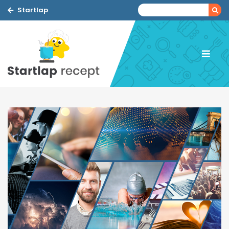
Startlap