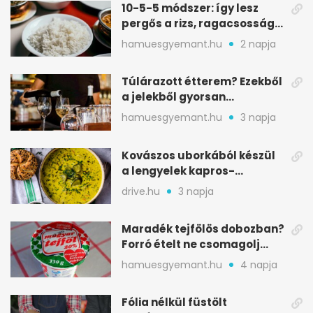
10-5-5 módszer: így lesz
pergős a rizs, ragacsosság
nélkül
hamuesgyemant.hu
2 napja
Túlárazott étterem? Ezekből
a jelekből gyorsan
észreveheted
hamuesgyemant.hu
3 napja
Kovászos uborkából készül
a lengyelek kapros-
savanykás levese
drive.hu
3 napja
Maradék tejfölös dobozban?
Forró ételt ne csomagolj
ilyen tégelybe
hamuesgyemant.hu
4 napja
Fólia nélkül füstölt