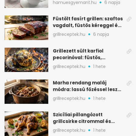
melegítő itala
hamuesgyemant.hu
6 napja
Füstölt fasírt grillen: szaftos
vagdalt, füstös kéreggel és
BBQ mázzal
grillreceptek.hu
6 napja
Grillezett sült karfiol
pecorinóval: füstös,
karamellizált nyári kedvenc
grillreceptek.hu
1 hete
Marha rendang maláj
módra: lassú főzéssel lesz
igazán szaftos
grillreceptek.hu
1 hete
Szicíliai pillangózott
grillcsirke citrommal és
oregánóval
grillreceptek.hu
1 hete