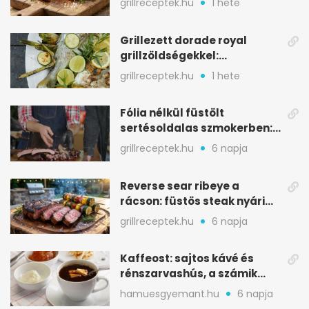
grillreceptek.hu
1 hete
Grillezett dorade royal
grillzöldségekkel:
mediterrán ízek a rostélyról
grillreceptek.hu
1 hete
Fólia nélkül füstölt
sertésoldalas szmokerben:
ropogós bark, 6 óra
grillreceptek.hu
6 napja
Reverse sear ribeye a
rácson: füstös steak nyári
tökkebabbal
grillreceptek.hu
6 napja
Kaffeost: sajtos kávé és
rénszarvashús, a számik
melegítő itala
hamuesgyemant.hu
6 napja