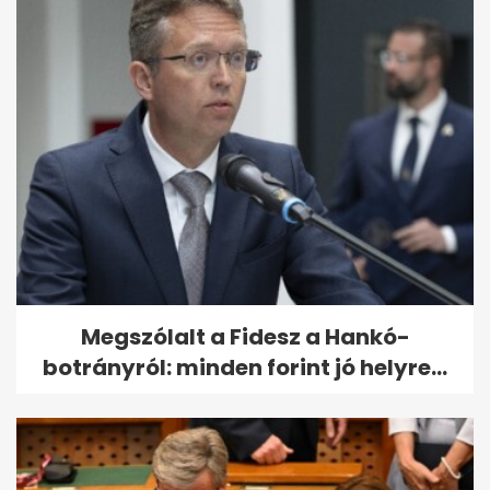
Megszólalt a Fidesz a Hankó-
botrányról: minden forint jó helyre...