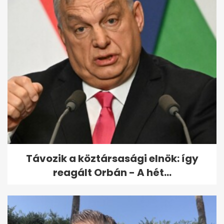
"Nekem nincs senkim" - Fodor
Zsóka végrendeletet írt: egy
ismert...
Távozik a köztársasági elnök: így
reagált Orbán - A hét...