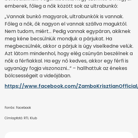
emberek, főleg a nők között sok az ultrabunkó:
„Vannak bunkó magyarok, ultrabunkók is vannak.
Főleg a nők, ők nagyon el vannak szállva maguktól.
Nem tudom, miért… Pedig vannak egypáran, akiknek
meg kéne becsülniük mondjuk a párjukat. Ha
megbecsülnék, akkor a párjuk is úgy viselkedne velük.
Azt látom mindenhol, hogy elég csúnyán beszélnek a
nők a férfiakkal. Ha egy nő kedves, akkor egy férfi is
ugyanúgy fogja viszonozni…” – hallhattuk az énekes
bölcsességeit a videójában.
https://www.facebook.com/ZamboKrisztianOfficia
Forrás: Facebook
Címlapfotó: RTL Klub