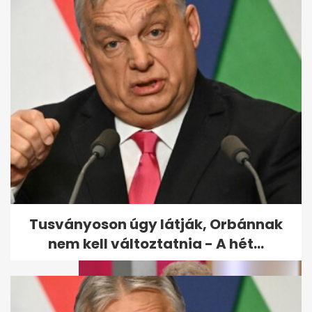
Csősz Bogi elvált: "Ha nagyon
anyagias lennék, vele
maradtam volna"
Tusványoson úgy látják, Orbánnak
nem kell változtatnia - A hét...