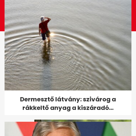
Rogán Cecília először mutatta
Dermesztő látvány: szivárog a
meg kisbabáját kamerák előtt
rákkeltő anyag a kiszáradó...