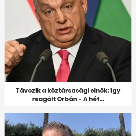
Távozik a köztársasági elnök: így
reagált Orbán - A hét...