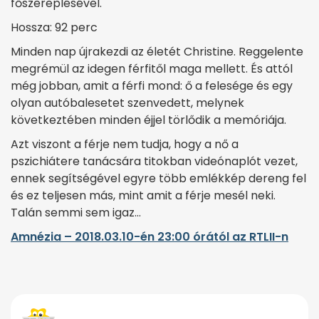
főszereplésével.
Hossza: 92 perc
Minden nap újrakezdi az életét Christine. Reggelente
megrémül az idegen férfitől maga mellett. És attól
még jobban, amit a férfi mond: ő a felesége és egy
olyan autóbalesetet szenvedett, melynek
következtében minden éjjel törlődik a memóriája.
Azt viszont a férje nem tudja, hogy a nő a
pszichiátere tanácsára titokban videónaplót vezet,
ennek segítségével egyre több emlékkép dereng fel
és ez teljesen más, mint amit a férje mesél neki.
Talán semmi sem igaz…
Amnézia – 2018.03.10-én 23:00 órától az RTLII-n