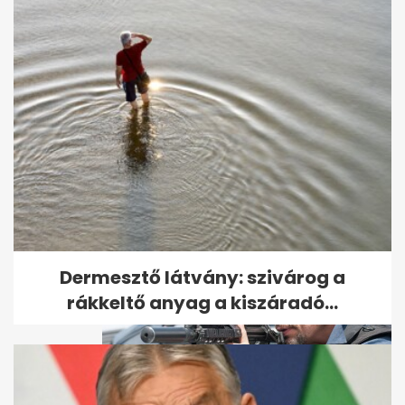
Brutális gyilkosság áldozata
lett egy nő Martfűn – ezt a...
Dermesztő látvány: szivárog a
rákkeltő anyag a kiszáradó...