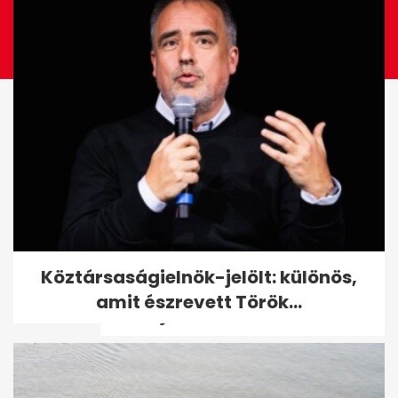
Az extrém hideg miatt már
Köztársaságielnök-jelölt: különös,
figyelmeztetést adott ki az
amit észrevett Török...
OMSZ: jön a...