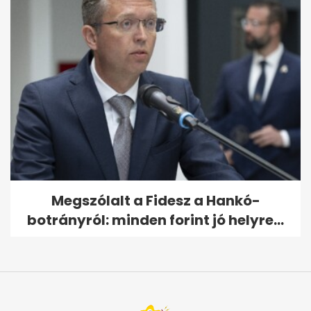
Megszólalt a Fidesz a Hankó-
botrányról: minden forint jó helyre...