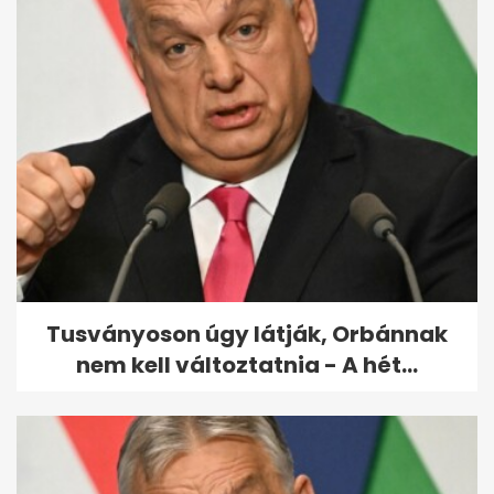
A legkeményebb bérgyilkosról
szóló film szegez este a
képernyő...
Tusványoson úgy látják, Orbánnak
nem kell változtatnia - A hét...