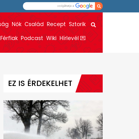
ság
Nők
Család
Recept
Sztorik
Férfiak
Podcast
Wiki
Hírlevél 💌
EZ IS ÉRDEKELHET