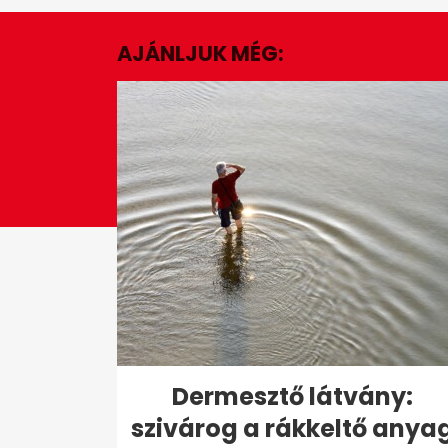
8
minutes,
24
AJÁNLJUK MÉG:
seconds
Volume
0%
Dermesztő látvány:
szivárog a rákkeltő anya