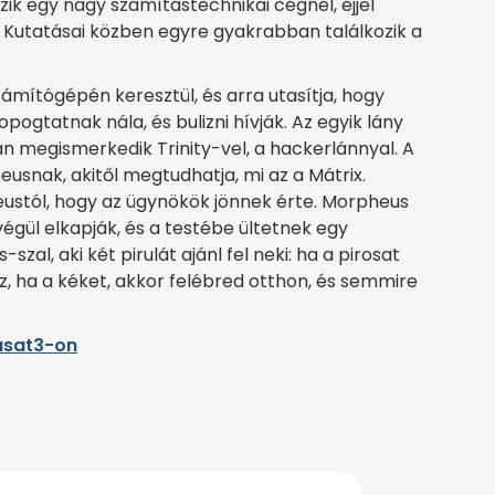
 egy nagy számítástechnikai cégnél, éjjel
 Kutatásai közben egyre gyakrabban találkozik a
zámítógépén keresztül, és arra utasítja, hogy
ogtatnak nála, és bulizni hívják. Az egyik lány
ban megismerkedik Trinity-vel, a hackerlánnyal. A
eusnak, akitől megtudhatja, mi az a Mátrix.
stól, hogy az ügynökök jönnek érte. Morpheus
végül elkapják, és a testébe ültetnek egy
zal, aki két pirulát ajánl fel neki: ha a pirosat
z, ha a kéket, akkor felébred otthon, és semmire
iasat3-on