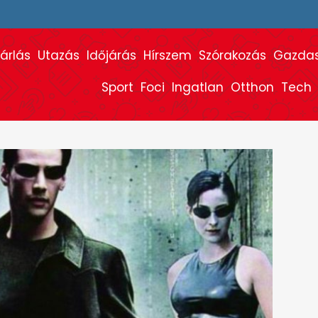
árlás
Utazás
Időjárás
Hírszem
Szórakozás
Gazda
Sport
Foci
Ingatlan
Otthon
Tech