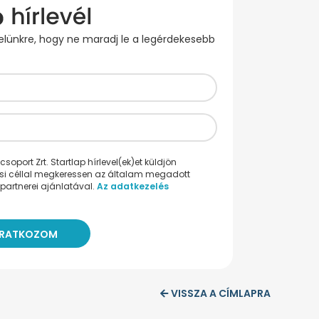
evelünkre, hogy ne maradj le a legérdekesebb
oport Zrt. Startlap hírlevel(ek)et küldjön
ési céllal megkeressen az általam megadott
partnerei ajánlatával.
Az adatkezelés
VISSZA A CÍMLAPRA