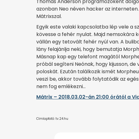
Thomas Anderson programozóként dolgozik
azonban Neo néven hacker az interneten.
Mátrixszal.
Egyik este valaki kapcsolatba lép vele a s
kövesse a fehér nyulat. Majd nemsokára kop
vállán egy tetovált fehér nyúl van. A buli
lány felajánlja neki, hogy bemutatja Morph
Másnap kap egy telefont magától Morpheu
próbál segíteni Neónak, hogy kijusson, de 
poloskát. Ezután találkozik ismét Morpheus-s
veszi be, akkor tovább folytatódik az egés
nem fog emlékezni…
Mátrix – 2018.03.02-án 21:00 órától a V
Címlapfotó: tv.24.hu