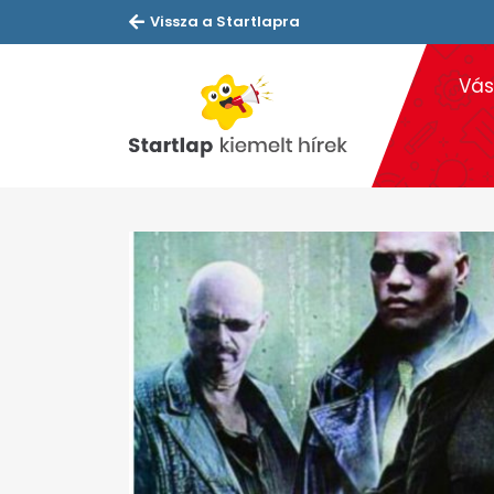
Vissza a Startlapra
Vás