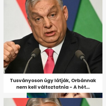
Rejtélyes haláleset miatt
gyászol Vajna Tímea
Tusványoson úgy látják, Orbánnak
nem kell változtatnia - A hét...