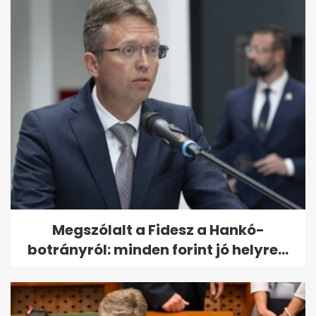
Megszólalt a Fidesz a Hankó-
botrányról: minden forint jó helyre...