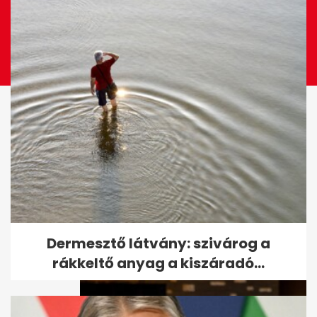
Vajna Tímea újra férjhez ment
Dermesztő látvány: szivárog a
rákkeltő anyag a kiszáradó...