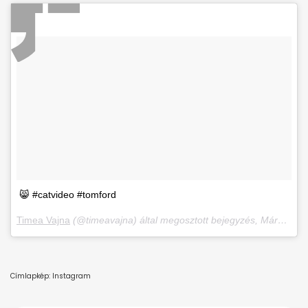
😸 #catvideo #tomford
Timea Vajna
(@timeavajna) által megosztott bejegyzés,
Márc 16., 2018, időpont: 2:44 (PDT időzóna szerint)
Címlapkép: Instagram