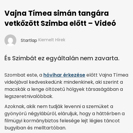
Vajna Tímea simán tangára
vetkőzött Szimba előtt – Videó
Kiemelt Hírek
Startlap
És Szimbát ez egyáltalán nem zavarta.
Szombat este, a
hóvihar érkezése
előtt Vajna Tímea
videójával kedveskedünk mindenkinek, aki szerint a
macskák a lenge öltözetű hölgyek társaságában a
legszeretnivalóbbak.
Azoknak, akik nem tudják levenni a szemüket a
gyönyörű négylábúról, eláruljuk, hogy a háttérben a
filmügyi kormánybiztos felesége lejt légies táncot
bugyiban és melltartóban.