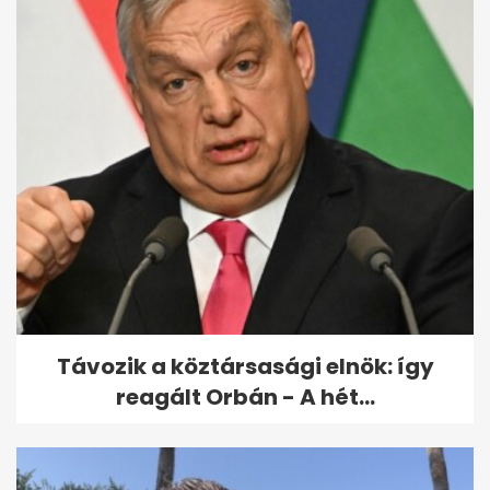
Kárpátaljai énekesnő váltja
Csobot Adélt az X-
Faktorban,...
Távozik a köztársasági elnök: így
reagált Orbán - A hét...