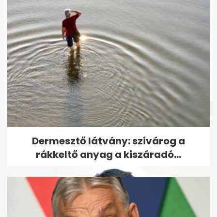
Megjelent Berki Krisztián
utolsó interjúja, amit néhány
nappal...
Dermesztő látvány: szivárog a
rákkeltő anyag a kiszáradó...