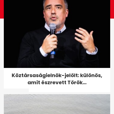
Tóth Vera: Egy kisebb
Köztársaságielnök-jelölt: különös,
rózsadombi villa árát
amit észrevett Török...
ellocsoltam