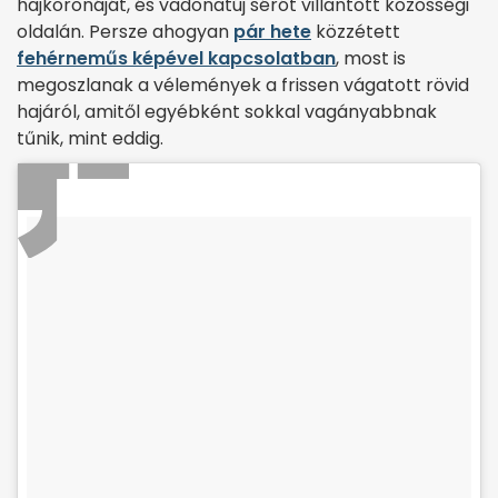
hajkoronáját, és vadonatúj sérót villantott közösségi
oldalán. Persze ahogyan
pár hete
közzétett
fehérneműs képével kapcsolatban
, most is
megoszlanak a vélemények a frissen vágatott rövid
hajáról, amitől egyébként sokkal vagányabbnak
tűnik, mint eddig.