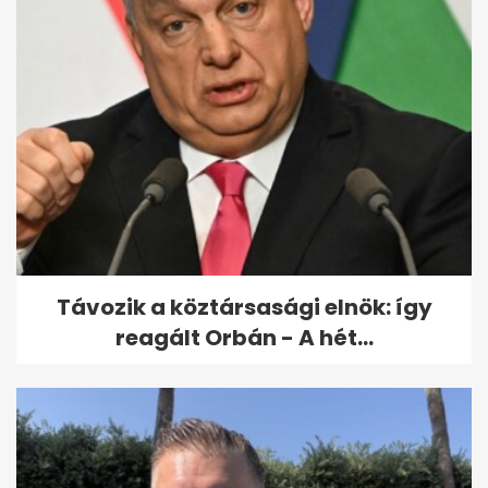
Távozik a köztársasági elnök: így
reagált Orbán - A hét...