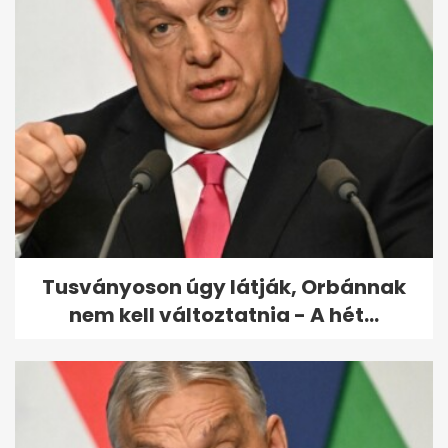
Máté Gábor élete
szégyenfoltjának tartja, hogy
megcsalta...
Tusványoson úgy látják, Orbánnak
nem kell változtatnia - A hét...