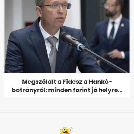
Megszólalt a Fidesz a Hankó-
botrányról: minden forint jó helyre...