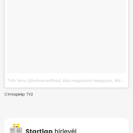
Tóth Vera (@tothveraofficial) által megosztott bejegyzés
,
Márc 5., 2018, időpont: 6:16 (PST időzóna szerint)
Címlapkép: TV2