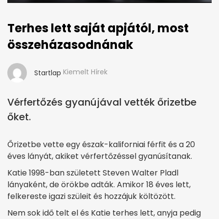
Terhes lett saját apjától, most
összeházasodnának
Kiemelt Hírek
Startlap
Vérfertőzés gyanújával vették őrizetbe
őket.
Őrizetbe vette egy észak-kaliforniai férfit és a 20
éves lányát, akiket vérfertőzéssel gyanúsítanak.
Katie 1998-ban született Steven Walter Pladl
lányaként, de örökbe adták. Amikor 18 éves lett,
felkereste igazi szüleit és hozzájuk költözött.
Nem sok idő telt el és Katie terhes lett, anyja pedig