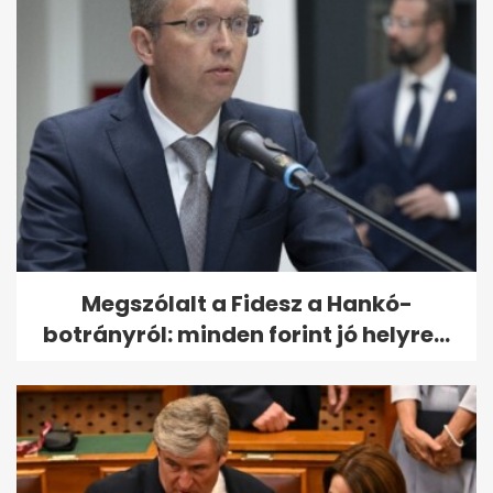
Megszólalt a Fidesz a Hankó-
botrányról: minden forint jó helyre...