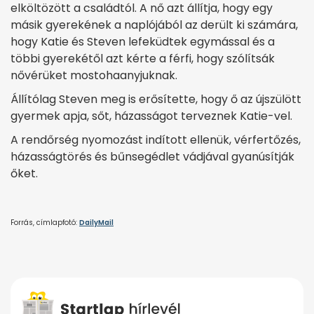
elköltözött a családtól. A nő azt állítja, hogy egy
másik gyerekének a naplójából az derült ki számára,
hogy Katie és Steven lefeküdtek egymással és a
többi gyerekétől azt kérte a férfi, hogy szólítsák
nővérüket mostohaanyjuknak.
Állítólag Steven meg is erősítette, hogy ő az újszülött
gyermek apja, sőt, házasságot terveznek Katie-vel.
A rendőrség nyomozást indított ellenük, vérfertőzés,
házasságtörés és bűnsegédlet vádjával gyanúsítják
őket.
Forrás, címlapfotó:
DailyMail