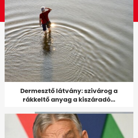
Egyetlen vendég volt csupán
Dermesztő látvány: szivárog a
Vitray esküvőjén
rákkeltő anyag a kiszáradó...