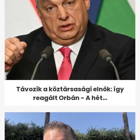
Klicsko: A háború
Németország ajtaján is
bekopogtat
Távozik a köztársasági elnök: így
reagált Orbán - A hét...