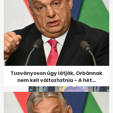
Vajna Tímea újra férjhez ment
Tusványoson úgy látják, Orbánnak
nem kell változtatnia - A hét...