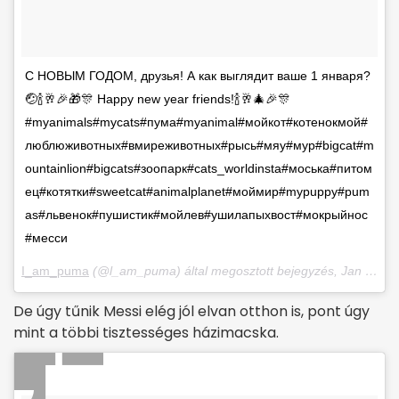
С НОВЫМ ГОДОМ, друзья! А как выглядит ваше 1 января?
🤕🍾🥂🎉🎁🎊 Happy new year friends!🍾🥂🎄🎉🎊
#myanimals#mycats#пума#myanimal#мойкот#котенокмой#
люблюживотных#вмиреживотных#рысь#мяу#мур#bigcat#m
ountainlion#bigcats#зоопарк#cats_worldinsta#моська#питом
ец#котятки#sweetcat#animalplanet#моймир#mypuppy#pum
as#львенок#пушистик#мойлев#ушилапыхвост#мокрыйнос
#месси
I_am_puma
(@l_am_puma) által megosztott bejegyzés,
Jan 1., 2018, időpont: 4:33 (PST időzóna szerint)
De úgy tűnik Messi elég jól elvan otthon is, pont úgy
mint a többi tisztességes házimacska.