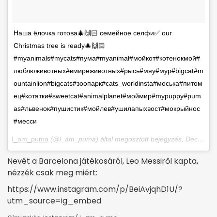
Наша ёлочка готова🎄🙌🏻 семейное селфи✅ our
Christmas tree is ready🎄🙌🏻
#myanimals#mycats#пума#myanimal#мойкот#котенокмой#
люблюживотных#вмиреживотных#рысь#мяу#мур#bigcat#m
ountainlion#bigcats#зоопарк#cats_worldinsta#моська#питом
ец#котятки#sweetcat#animalplanet#моймир#mypuppy#pum
as#львенок#пушистик#мойлев#ушилапыхвост#мокрыйнос
#месси
I_am_puma
(@l_am_puma) által megosztott bejegyzés,
Dec 26., 2017, időpont: 10:20 (PST időzóna szerint)
Nevét a Barcelona játékosáról, Leo Messiről kapta,
nézzék csak meg miért:
https://www.instagram.com/p/BeiAvjqhD1U/?
utm_source=ig_embed