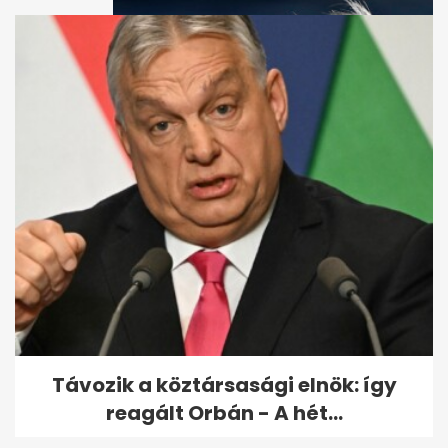
Miért ugrik meg minden
kedden a fertőzöttek aránya...
Távozik a köztársasági elnök: így
reagált Orbán - A hét...