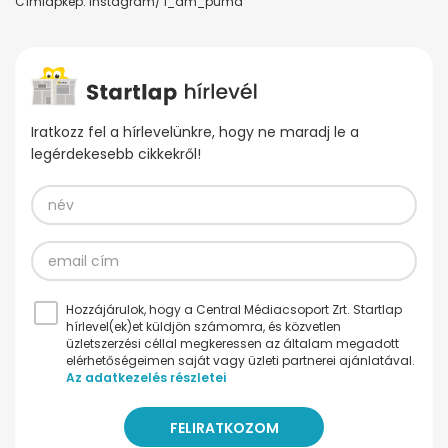
Címlapkép: Instagram/ I_am_puma
Iratkozz fel a hírlevelünkre, hogy ne maradj le a
legérdekesebb cikkekről!
Hozzájárulok, hogy a Central Médiacsoport Zrt. Startlap
hírlevel(ek)et küldjön számomra, és közvetlen
üzletszerzési céllal megkeressen az általam megadott
elérhetőségeimen saját vagy üzleti partnerei ajánlatával.
Az adatkezelés részletei