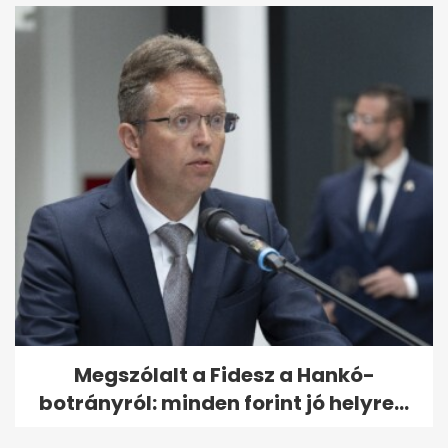
Megszólalt a Fidesz a Hankó-
botrányról: minden forint jó helyre...