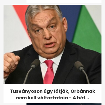
Egy vércsoportnál
alacsonyabb lehet a
koronavírus-fertőzés...
Tusványoson úgy látják, Orbánnak
nem kell változtatnia - A hét...