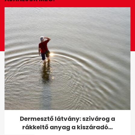
EZ IS ÉRDEKELHET
A Mol is megszólalt a
Dermesztő látvány: szivárog a
benzinárstopról: a forgalmi
rákkeltő anyag a kiszáradó...
bemutatását...