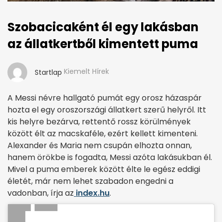
Szobacicaként él egy lakásban
az állatkertből kimentett puma
Kiemelt Hírek
Startlap
A Messi névre hallgató pumát egy orosz házaspár
hozta el egy oroszországi állatkert szerű helyről. Itt
kis helyre bezárva, rettentő rossz körülmények
között élt az macskaféle, ezért kellett kimenteni.
Alexander és Maria nem csupán elhozta onnan,
hanem örökbe is fogadta, Messi azóta lakásukban él.
Mivel a puma emberek között élte le egész eddigi
életét, már nem lehet szabadon engedni a
vadonban, írja az
index.hu
.