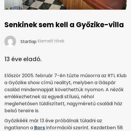
Senkinek sem kell a Győzike-villa
Kiemelt Hírek
Startlap
13 éve eladó.
Először 2005. február 7-én tűzte műsorra az RTL Klub
a Győzike show című realityt, melyben a Gáspár
család mindennapjait követhettük nyomon. A nézők
emlékezhetnek az egyedi stílusú, néhol
meglehetősen túldíszített, nagyméretű családi ház
belső tereire is.
Győzikéék már 13 éve próbálnak túladni az
ingatlanon a
Bors
információi szerint. Kezdetben 58