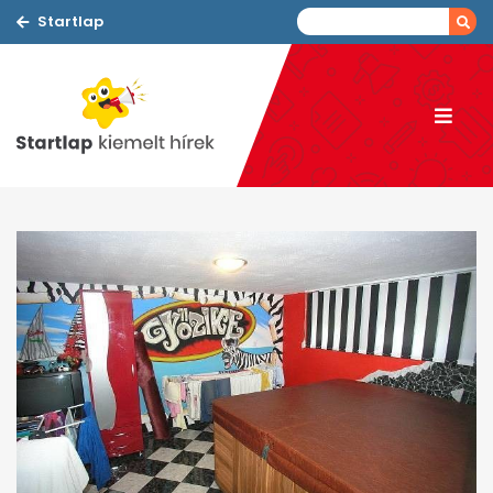
Startlap