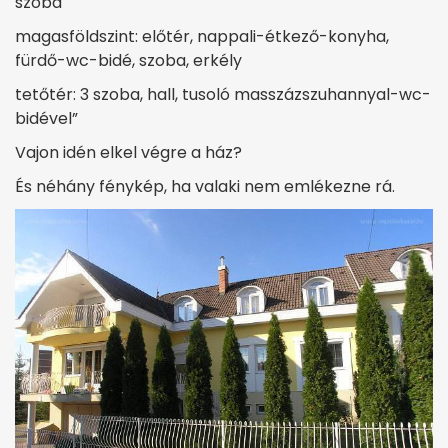
szoba
magasföldszint: előtér, nappali-étkező-konyha,
fürdő-wc-bidé, szoba, erkély
tetőtér: 3 szoba, hall, tusoló masszázszuhannyal-wc-
bidével”
Vajon idén elkel végre a ház?
És néhány fénykép, ha valaki nem emlékezne rá.