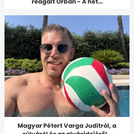
reagált Orbán - A hét...
Magyar Pétert Varga Juditról, a