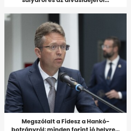
súlyáról és az alvásidejéről...
Megszólalt a Fidesz a Hankó-
botrányról: minden forint jó helyre...