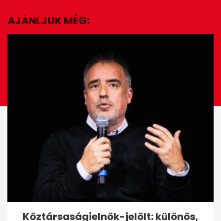
AJÁNLJUK MÉG:
EZ IS ÉRDEKELHET
50 éves lett Gáspár Győző,
Köztársaságielnök-jelölt: különös,