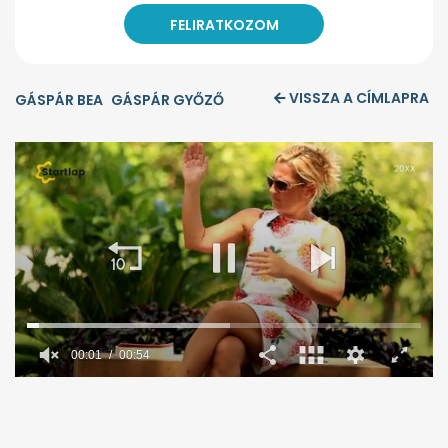
VISSZA A CÍMLAPRA
GÁSPÁR BEA
GÁSPÁR GYŐZŐ
0
seconds
of
54
seconds