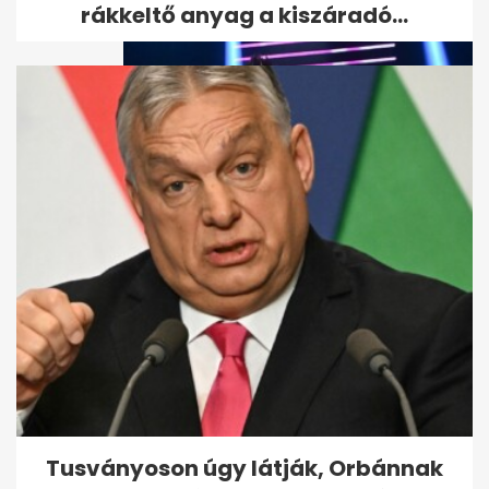
rákkeltő anyag a kiszáradó...
Százak gyalázták a VIP-
páholyban ülő Gáspár
Győzőéket a...
Tusványoson úgy látják, Orbánnak