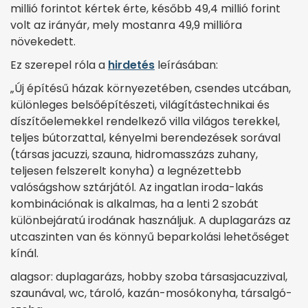
millió forintot kértek érte, később 49,4 millió forint
volt az irányár, mely mostanra 49,9 millióra
növekedett.
Ez szerepel róla a
hirdetés
leírásában:
„Új építésű házak környezetében, csendes utcában,
különleges belsőépítészeti, világítástechnikai és
díszítőelemekkel rendelkező villa világos terekkel,
teljes bútorzattal, kényelmi berendezések sorával
(társas jacuzzi, szauna, hidromasszázs zuhany,
teljesen felszerelt konyha) a legnézettebb
valóságshow sztárjától. Az ingatlan iroda-lakás
kombinációnak is alkalmas, ha a lenti 2 szobát
különbejáratú irodának használjuk. A duplagarázs az
utcaszinten van és könnyű beparkolási lehetőséget
kínál.
alagsor: duplagarázs, hobby szoba társasjacuzzival,
szaunával, wc, tároló, kazán-mosókonyha, társalgó-