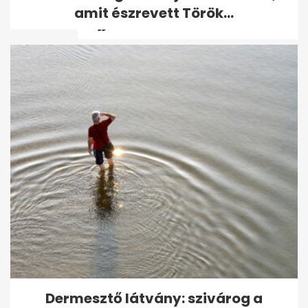
akit Novák Katalin és
amit észrevett Török...
Szijjártó...
A Fradi-meccsen majmozó
Győzike feljelenti a
patkányozó Curtist
Dermesztő látvány: szivárog a