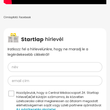
Címlapfotó: Facebook
Iratkozz fel a hírlevelünkre, hogy ne maradj le a
legérdekesebb cikkekről!
Hozzájárulok, hogy a Central Médiacsoport Zrt. Startlap
hírlevel(ek)et küldjön számomra, és közvetlen
üzletszerzési céllal megkeressen az általam megadott
elérhetőségeimen saját vagy üzleti partnerei ajánlatával.
Az adatkezelés részletei