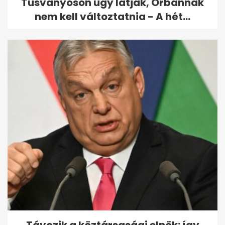
Tusványoson úgy látják, Orbánnak
nem kell változtatnia - A hét...