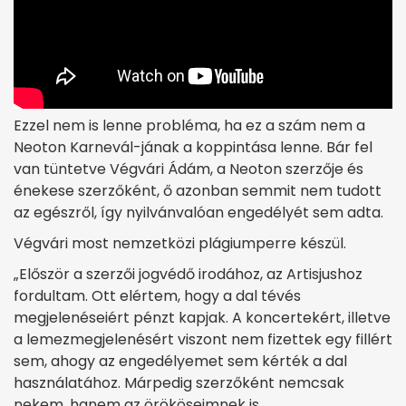
Ezzel nem is lenne probléma, ha ez a szám nem a
Neoton Karnevál-jának a koppintása lenne. Bár fel
van tüntetve Végvári Ádám, a Neoton szerzője és
énekese szerzőként, ő azonban semmit nem tudott
az egészről, így nyilvánvalóan engedélyét sem adta.
Végvári most nemzetközi plágiumperre készül.
„Először a szerzői jogvédő irodához, az Artisjushoz
fordultam. Ott elértem, hogy a dal tévés
megjelenéseiért pénzt kapjak. A koncertekért, illetve
a lemezmegjelenésért viszont nem fizettek egy fillért
sem, ahogy az engedélyemet sem kérték a dal
használatához. Márpedig szerzőként nemcsak
nekem, hanem az örököseimnek is