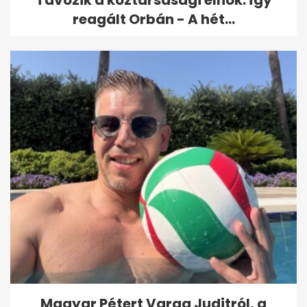
Távozik a köztársasági elnök: így
reagált Orbán - A hét...
Magyar Pétert Varga Juditról, a