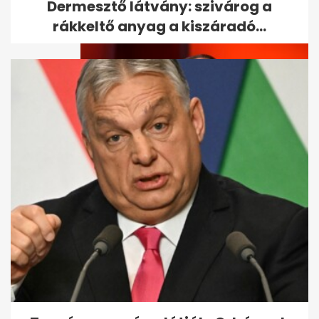
Dermesztő látvány: szivárog a
rákkeltő anyag a kiszáradó...
Plágiummal vádolják Nagy
Ferót