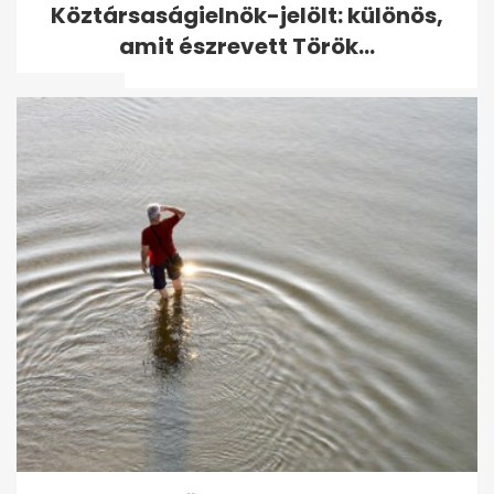
Köztársaságielnök-jelölt: különös,
Neoton-koncertre Szijjártó
amit észrevett Török...
Péter
Egy spanyol nő azt állítja,
hogy Hajdú Péter az ő férje