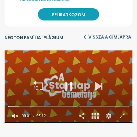
VISSZA A CÍMLAPRA
NEOTON FAMÍLIA
PLÁGIUM
00:02
05:12
0
seconds
of