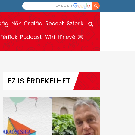
ság
Nők
Család
Recept
Sztorik
Férfiak
Podcast
Wiki
Hírlevél 💌
EZ IS ÉRDEKELHET