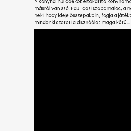
A konyhai hulladékot eltakarító konyhamal
másról van szó. Paul igazi szobamalac, a n
neki, hogy ideje összepakolni, fogja a játé
mindenki szereti a disznóólat maga körül…