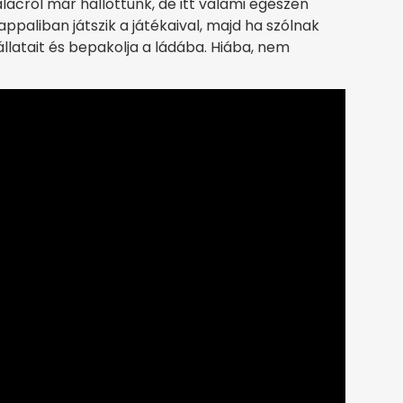
acról már hallottunk, de itt valami egészen
appaliban játszik a játékaival, majd ha szólnak
kállatait és bepakolja a ládába. Hiába, nem