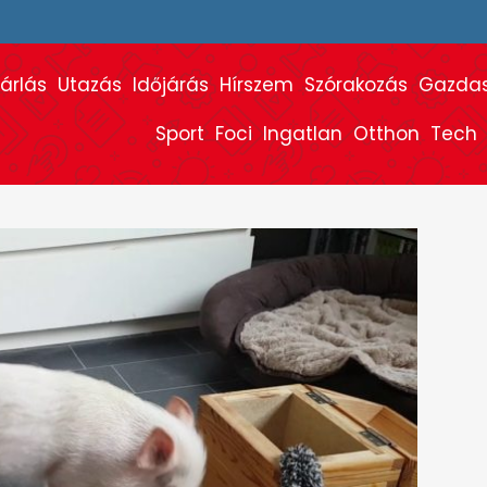
árlás
Utazás
Időjárás
Hírszem
Szórakozás
Gazda
Sport
Foci
Ingatlan
Otthon
Tech