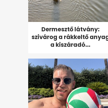
Dermesztő látvány:
szivárog a rákkeltő anya
a kiszáradó...