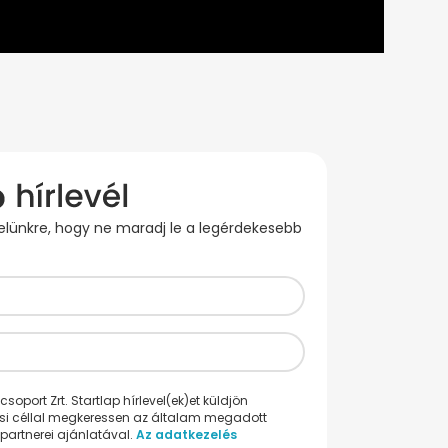
evelünkre, hogy ne maradj le a legérdekesebb
oport Zrt. Startlap hírlevel(ek)et küldjön
ési céllal megkeressen az általam megadott
partnerei ajánlatával.
Az adatkezelés