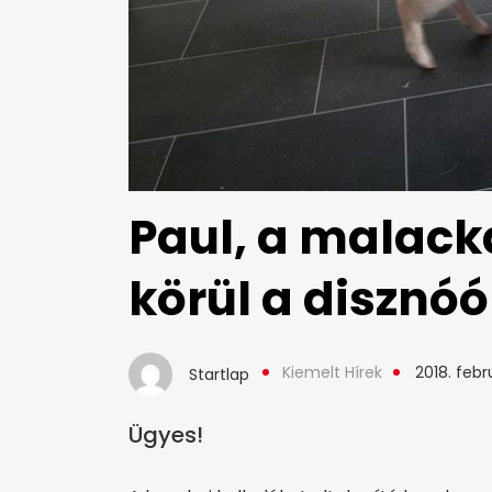
Paul, a malack
körül a disznóó
Kiemelt Hírek
2018. febr
Startlap
Ügyes!