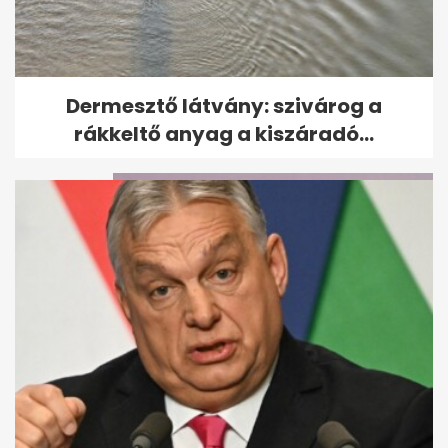
Hét halottja van a kunfehértói
Dermesztő látvány: szivárog a
vasúti átjáróban történt...
rákkeltő anyag a kiszáradó...