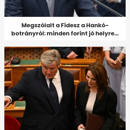
Megszólalt a Fidesz a Hankó-
botrányról: minden forint jó helyre...