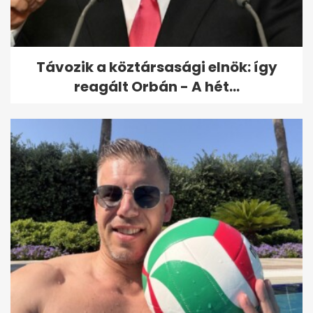
Távozik a köztársasági elnök: így
reagált Orbán - A hét...