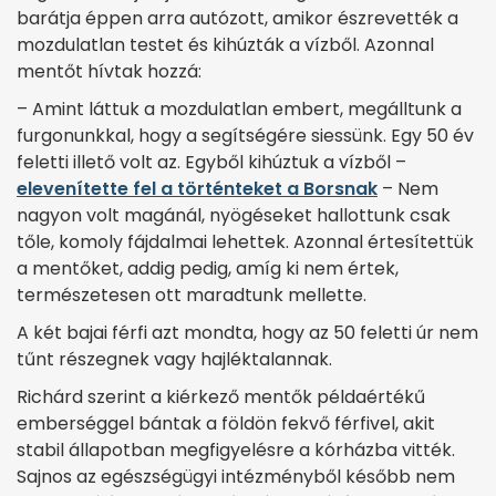
barátja éppen arra autózott, amikor észrevették a
mozdulatlan testet és kihúzták a vízből. Azonnal
mentőt hívtak hozzá:
– Amint láttuk a mozdulatlan embert, megálltunk a
furgonunkkal, hogy a segítségére siessünk. Egy 50 év
feletti illető volt az. Egyből kihúztuk a vízből –
elevenítette fel a történteket a Borsnak
– Nem
nagyon volt magánál, nyögéseket hallottunk csak
tőle, komoly fájdalmai lehettek. Azonnal értesítettük
a mentőket, addig pedig, amíg ki nem ér­tek,
természetesen ott maradtunk mellette.
A két bajai férfi azt mondta, hogy az 50 feletti úr nem
tűnt részegnek vagy hajléktalannak.
Richárd szerint a kiérkező mentők példaértékű
emberséggel bántak a földön fekvő férfivel, akit
stabil állapotban megfigyelésre a kórházba vitték.
Sajnos az egészségügyi intézményből később nem