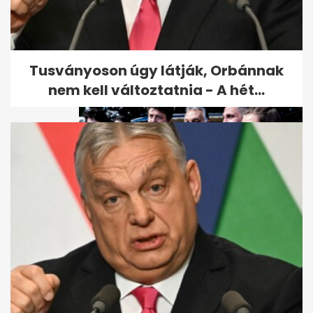
444: kijózanító közvélemény-
kutatást kapott az ellenzék
Tusványoson úgy látják, Orbánnak
nem kell változtatnia - A hét...
Orbán Viktor szerint 2010-ben
forradalom történt, aminek
a...