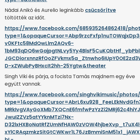
Nádai Anikó és Aurelio leginkább
csücsörítve
töltötték az időt.
https://www.facebook.com/685935264862418/phot
type=1&opaqueCursor=Abp9rzcFxfp1nuTOWqjxDp3
v0KFtc58MdQwLlm2AQv6-
1bM93qDQ6wGajpgtNLvy5Yy4BlsF5CuKQbtHf_ybPb
JGCDiorxnnzRfQoZFVkmx5a_Ztnwho6IUpY0OE2zd
D-xZWubPyBHxcIt2hh-25Ygtw&theater
Singh Viki és párja, a focista Tamás majdnem egy éve
együtt vannak.
https://www.facebook.com/singhvikimusic/photos
type=1&opaqueCursor=AbrL6xu928_FeeLEkNvdGf
MRkIvgVAyGoXMb7XQCnE6fmfwPzYzZi2MRj62c4hiYJ
JwuIZZVz5atYYknMTzi7Nx-
D32lxHXBoNatRfZUmNfHAW0zVOW4hjbeXvp_t7uX4l
xYlCRAqzmkzSitGtCWKwr1L76JzBmmiSnM51x1_jAWX
bL-