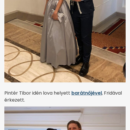
Pintér Tibor idén lova helyett
barátnőjével
, Fridával
érkezett.