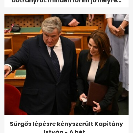
botrányról: minden forint jó helyre...
Sürgős lépésre kényszerült Kapitány
István - A hét...