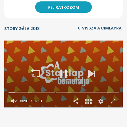
VISSZA A CÍMLAPRA
STORY GÁLA 2018
0
seconds
of
7