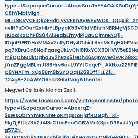
type=1&opaqueCursor=AbqwSm7l5YY4OAlKSuDgYj
C8hYMb1Mign-
MLrL8KVyCEiQkoEHdrLyvvFKnAyWFVWOK_IQqxI8_zn
nvIHPsDOaH2xhIbYLBpypK53VOIdMBitrhNBRMgVjSCD
HUooiKxOhP8S04AlBeabEfmyiPjUaUCjmreAQ1j-
IDqulE1EBTiHoMMAV2cRyDHy4OihisL85nMsSgHX5PV
pq7XBruCq8NqiFqasgUkLvCNl8i9xYCX6DHVW5eEBN
m9QCbMdkQqhqJv2hBzx5fNDh46sQmWw0EvKb8SC
j7mZFggMBLmJ186Hrv6auL9YYtGcqeP_AXHxaZZ8Pl
O9YNAFm-xQx9Bm9bSYQOqHZ69DffTLLZ1L-
T2AgB-2oAWYO6hkz36Iv1Nag&theater
Megyeri Csilla és Molnár Zsolt
https://www.facebook.com/vintageonline.hu/phot
type=1&opaqueCursor=AboxrqZ-
2sWsObrYYmRKNreFoKmgsroHjqfROGqh_Xi-
9IgQjF1tk731iZJ4l3rCfbsFnoGGB2iMcX3peDR6vJJY
g572N-
3xJBCPXb8XTNRccb5NjfqrEjXHqknTylCNik6ek90w_