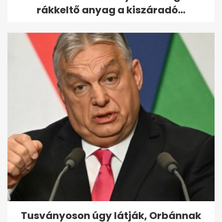
Feri
rákkeltő anyag a kiszáradó...
Riasztjuk a divatrendőrséget -
a legnagyobb melléfogások a
Story...
Tusványoson úgy látják, Orbánnak