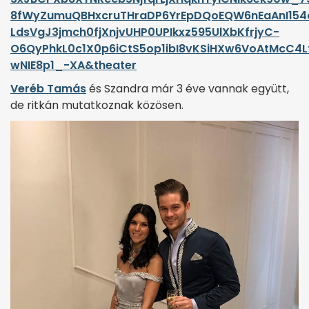
8fWyZumuQBHxcruTHraDP6YrEpDQoEQW6nEaAnI154
LdsVgJ3jmch0fjXnjvUHP0UPIkxz595UlXbKfrjyC-
O6QyPhkL0c1X0p6iCtS5op1ibI8vKSiHXw6VoAtMcC4
wNIE8p1_-XA&theater
Veréb Tamás
és Szandra már 3 éve vannak együtt,
de ritkán mutatkoznak közösen.