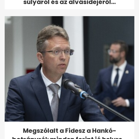
súlyáról és az alvásidejéről...
Megszólalt a Fidesz a Hankó-