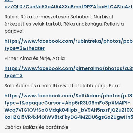
cz7QL07CunNc83oAlA433cBmefDPZAfaxHLCAS1cAz
Rubint Réka természetesen Schobert Norbival
érkezett és velük tartott Réka unokahúga, Rella is a
párjával.
https://www.facebook.com/rubintreka/photos/pcb
type=3&theater
Pirner Alma és férje, Attila.
https://www.facebook.com/pirneralma/photos/a.39
type=3
Solti Ádám és a nála 16 évvel fiatalabb párja, Berni.
https://www.facebook.com/SoltiAdam/photos/p.18
type=1&opaqueCursor=Abp6rR3L06mFo3pXMAlPI-
Wcq7V1G1OVfSoOMdqk04iipb_bV9AH5nxrFjQZu2f0
koHZQI5VR4xl4OiWV8txFkyDG4MZDU6gsGxZUgwHn5
Csórics Balázs és barátnője.