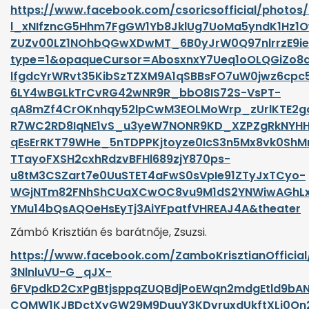
https://www.facebook.com/csoricsofficial/photo
l_xNIfzncG5Hhm7FgGW1Yb8JklUg7UoMa5yndK1Hz1
ZUZv00LZ1NOhbQGwXDwMT_6B0yJrW0Q97nlrrzE9iewn
type=1&opaqueCursor=AbosxnxY7Ueq1oOLQGiZo8
lfgdcYrWRvt35KibSzTZXM9A1qSBBsFO7uW0jwz6cp
6LY4wBGLkTrCvRG42wNR9R_bbO8IS72S-VsPT-
qA8mZf4CrOKnhqy52lpCwM3EOLMoWrp_zUrlKTE2goW
R7WC2RD8IqNE1vS_u3yeW7NONR9KD_XZPZgRkNYHH
qEsErRKT79WHe_5nTDPPKjtoyze0IcS3n5Mx8vk0ShM
TTayoFXSH2cxhRdzvBFHl689zjY870ps-
u8tM3CSZart7e0UuSTET4aFwS0sVpIe91ZTyJxTCyo-
WGjNTm82FNhShCUaXCwOC8vu9M1dS2YNWiwAGhLx9
YMu14bQsAQOeHsEyTj3AiYFpatfVHREAJ4A&theater
Zámbó Krisztián és barátnője, Zsuzsi.
https://www.facebook.com/ZamboKrisztianOffici
3NlnluVU-G_qJX-
6FVpdkD2CxPgBtjsppqZUQBdjPoEWqn2mdgEtld9bA
CQMW1KJBDctXyGW29M9DuuY3KDvruxdUkftXLj0On2sZj