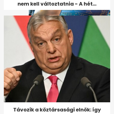
nem kell változtatnia - A hét...
Vajna Tímea meggondolta
magát! Mégis szülne gyereket
a férjének?
Távozik a köztársasági elnök: így