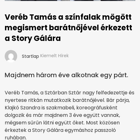
Veréb Tamás a színfalak mögött
megismert barátnőjével érkezett
a Story Gálára
Kiemelt Hírek
Startlap
Majdnem három éve alkotnak egy párt.
Veréb Tamás, a Sztárban Sztár nagy felfedezettje és
nyertese ritkán mutatkozik barátnőjével. Bár párja,
Klajkó Szandra is szakmabeli, koreográfusként
dolgozik és már majdnem 3 éve együtt vannak,
mégsem sűrűn látni együtt őket. Most közösen
érkeztek a Story Gálára egymáshoz passzoló
ruhában.