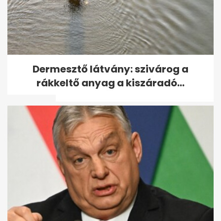
Javában zajlik a nagy
Dermesztő látvány: szivárog a
Mészáros-Várkonyi esküvő: itt
rákkeltő anyag a kiszáradó...
vannak az...