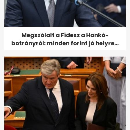
Megszólalt a Fidesz a Hankó-
botrányról: minden forint jó helyre...