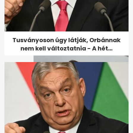
Bors: Szabó Zsófi marad a
törökbálinti luxusházban, de
komoly...
Tusványoson úgy látják, Orbánnak
nem kell változtatnia - A hét...