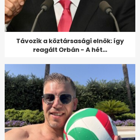
Veréb Tamás távozik az
Operettszínháztól
Távozik a köztársasági elnök: így
reagált Orbán - A hét...