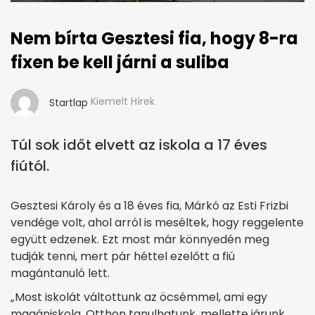
Nem bírta Gesztesi fia, hogy 8-ra
fixen be kell járni a suliba
Kiemelt Hírek
Startlap
Túl sok időt elvett az iskola a 17 éves
fiútól.
Gesztesi Károly és a 18 éves fia, Márkó az Esti Frizbi
vendége volt, ahol arról is meséltek, hogy reggelente
együtt edzenek. Ezt most már könnyedén meg
tudják tenni, mert pár héttel ezelőtt a fiú
magántanuló lett.
„Most iskolát váltottunk az öcsémmel, ami egy
magániskola. Otthon tanulhatunk, mellette járunk