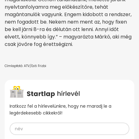
nyelvtanfolyamra meg előkészítőre, tehát
magántanulók vagyunk. Engem kidobott a rendszer,
nem fogadott be. Nekem nem ment az, hogy fixen
be kell járni 8-ra és délután ott lenni. Annyi időt
elvett, könnyebb így.” – magyarázta Márkó, aki még
csak jövőre fog érettségizni.
Címlapfotó: ATV/Esti Frizbi
Iratkozz fel a hírlevelünkre, hogy ne maradj le a
legérdekesebb cikkekről!