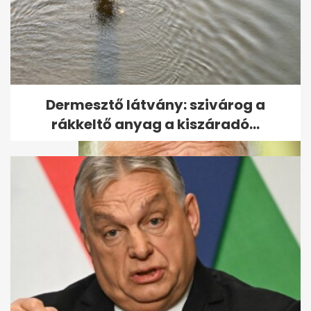
Nagy Feró egy vagyonért
kibérelte a Nemzeti Színházat
Dermesztő látvány: szivárog a
rákkeltő anyag a kiszáradó...