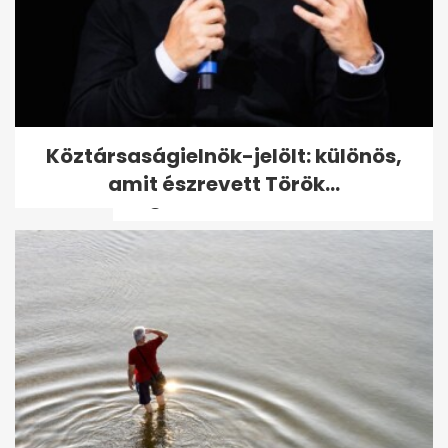
Pásztor Anna: Fiatalon
Köztársaságielnök-jelölt: különös,
kimondottan elcsúfítottam
amit észrevett Török...
magam