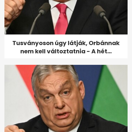
Először szólalt meg Sas József
özvegye
Tusványoson úgy látják, Orbánnak
nem kell változtatnia - A hét...