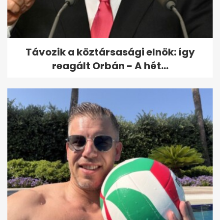
vállalom, hogy MILF vagyok
Távozik a köztársasági elnök: így
reagált Orbán - A hét...