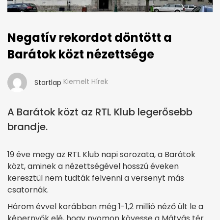
Negatív rekordot döntött a
Barátok közt nézettsége
Kiemelt Hírek
Startlap
A Barátok közt az RTL Klub legerősebb
brandje.
19 éve megy az RTL Klub napi sorozata, a Barátok
közt, aminek a nézettségével hosszú éveken
keresztül nem tudták felvenni a versenyt más
csatornák.
Három évvel korábban még 1-1,2 millió néző ült le a
képernyők elé, hogy nyomon kövesse a Mátyás tér