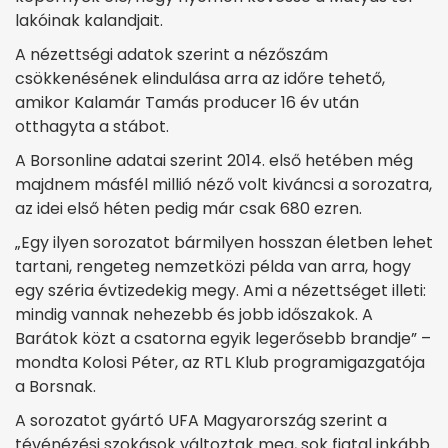
lakóinak kalandjait.
A nézettségi adatok szerint a nézőszám
csökkenésének elindulása arra az időre tehető,
amikor Kalamár Tamás producer 16 év után
otthagyta a stábot.
A Borsonline adatai szerint 2014. első hetében még
majdnem másfél millió néző volt kiváncsi a sorozatra,
az idei első héten pedig már csak 680 ezren.
„Egy ilyen sorozatot bármilyen hosszan életben lehet
tartani, rengeteg nemzetközi példa van arra, hogy
egy széria évtizedekig megy. Ami a nézettséget illeti:
mindig vannak nehezebb és jobb időszakok. A
Barátok közt a csatorna egyik legerősebb brandje” –
mondta Kolosi Péter, az RTL Klub programigazgatója
a Borsnak.
A sorozatot gyártó UFA Magyarország szerint a
tévénézési szokások változtak meg, sok fiatal inkább