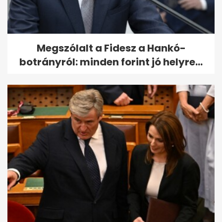
Megszólalt a Fidesz a Hankó-
botrányról: minden forint jó helyre...