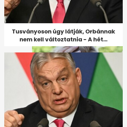
Így reagált Borbély Alexandra,
amikor megtudta, hogy ikrei
lesznek
Tusványoson úgy látják, Orbánnak
nem kell változtatnia - A hét...
Kovács Patrícia: Én bátran