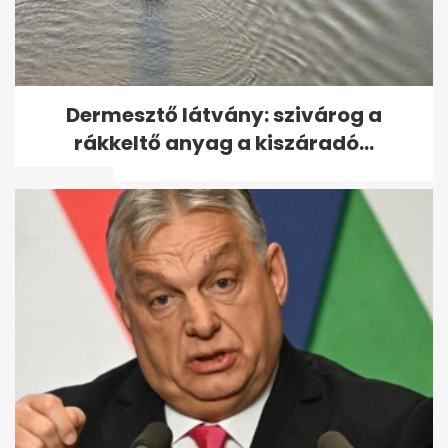
"Egy kezemen meg tudnám
Dermesztő látvány: szivárog a
számolni azokat, akik nem a
rákkeltő anyag a kiszáradó...
híres embert...