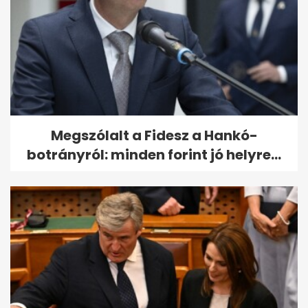
Megszólalt a Fidesz a Hankó-
botrányról: minden forint jó helyre...