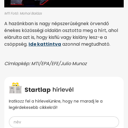
MTI Fotó: Mohai Balázs
A hazánkban is nagy népszerűségnek örvendő
énekes közösségi oldalán osztotta meg a hírt, ahol
elárulta azt is, hogy kisfiú vagy kislány lesz-e a
csöppség.
Ide kattintva
azonnal megtudható.
Címlapkép: MTI/EPA/EFE/Julio Munoz
Iratkozz fel a hírlevelünkre, hogy ne maradj le a
legérdekesebb cikkekről!