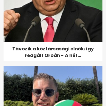
"Tényleg arra vártál, hogy
bejön?" - Vadon Jani nélkül
indult a...
Távozik a köztársasági elnök: így
reagált Orbán - A hét...