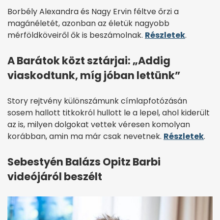
Borbély Alexandra és Nagy Ervin féltve őrzi a
magánéletét, azonban az életük nagyobb
mérföldköveiről ők is beszámolnak.
Részletek
.
A Barátok közt sztárjai: „Addig
viaskodtunk, míg jóban lettünk”
Story rejtvény külön­számunk címlap­fotózásán
sosem hallott titkokról hullott le a lepel, ahol kiderült
az is, milyen dolgokat vettek véresen komolyan
korábban, amin ma már csak nevetnek.
Részletek
.
Sebestyén Balázs Opitz Barbi
videójáról beszélt