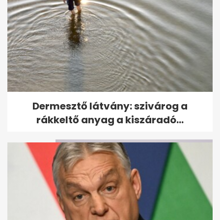
Így búcsúztak Boros Lajostól
Dermesztő látvány: szivárog a
pályatársai
rákkeltő anyag a kiszáradó...