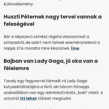
különvélemény.
Huszti Péternek nagy tervei vannak a
feleségével
Bár a népszerű színész régóta visszavonult a
színpadról, de azért nem telnek eseménytelenül a
napjai. El is mondta mire készülnek.
Íme
.
Bajban van Lady Gaga, jó oka van a
félelemre
Tavaly egy fegyverrel támadt rá Lady Gaga
kutyasétáltatójára a férfi, aki három hónapja
szabadlábon van egy adminisztrációs „baki” miatt. A
sztoriról
itt lehet
többet megtudni.