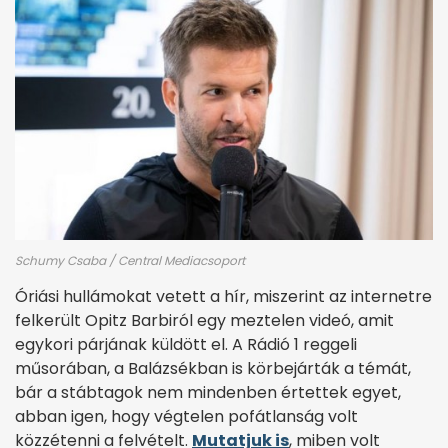
Schumy Csaba / Central Mediacsoport
Óriási hullámokat vetett a hír, miszerint az internetre
felkerült Opitz Barbiról egy meztelen videó, amit
egykori párjának küldött el. A Rádió 1 reggeli
műsorában, a Balázsékban is körbejárták a témát,
bár a stábtagok nem mindenben értettek egyet,
abban igen, hogy végtelen pofátlanság volt
közzétenni a felvételt.
Mutatjuk is
, miben volt