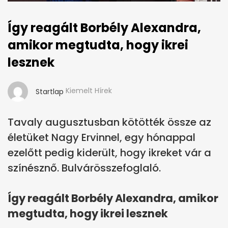
Így reagált Borbély Alexandra,
amikor megtudta, hogy ikrei
lesznek
Kiemelt Hírek
Startlap
Tavaly augusztusban kötötték össze az
életüket Nagy Ervinnel, egy hónappal
ezelőtt pedig kiderült, hogy ikreket vár a
színésznő. Bulvárösszefoglaló.
Így reagált Borbély Alexandra, amikor
megtudta, hogy ikrei lesznek