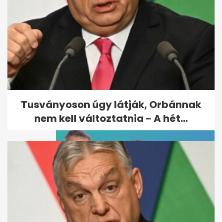
"Egy kezemen meg tudnám
számolni azokat, akik nem a
híres embert...
Tusványoson úgy látják, Orbánnak
nem kell változtatnia - A hét...