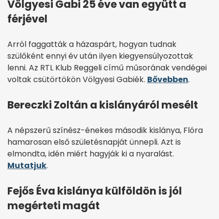
Völgyesi Gabi 25 éve van együtt a
férjével
Arról faggatták a házaspárt, hogyan tudnak
szülőként ennyi év után ilyen kiegyensúlyozottak
lenni. Az RTL Klub Reggeli című műsorának vendégei
voltak csütörtökön Völgyesi Gabiék.
Bővebben
.
Bereczki Zoltán a kislányáról mesélt
A népszerű színész-énekes második kislánya, Flóra
hamarosan első születésnapját ünnepli. Azt is
elmondta, idén miért hagyják ki a nyaralást.
Mutatjuk
.
Fejős Éva kislánya külföldön is jól
megérteti magát