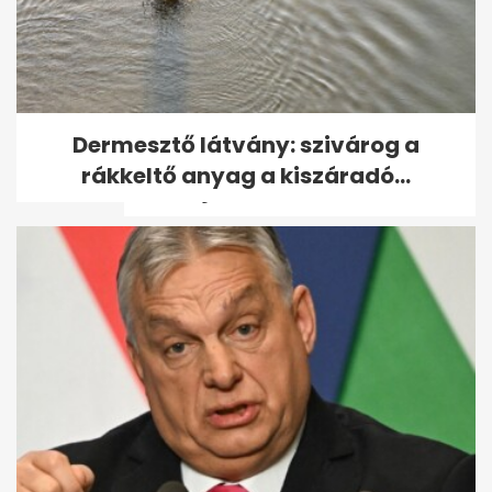
Kulcsár Edina gyönyörű,
Dermesztő látvány: szivárog a
megható képeket mutatott
rákkeltő anyag a kiszáradó...
családjáról