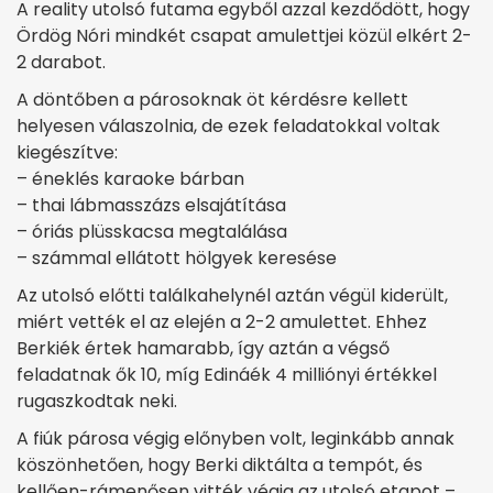
A reality utolsó futama egyből azzal kezdődött, hogy
Ördög Nóri mindkét csapat amulettjei közül elkért 2-
2 darabot.
A döntőben a párosoknak öt kérdésre kellett
helyesen válaszolnia, de ezek feladatokkal voltak
kiegészítve:
– éneklés karaoke bárban
– thai lábmasszázs elsajátítása
– óriás plüsskacsa megtalálása
– számmal ellátott hölgyek keresése
Az utolsó előtti találkahelynél aztán végül kiderült,
miért vették el az elején a 2-2 amulettet. Ehhez
Berkiék értek hamarabb, így aztán a végső
feladatnak ők 10, míg Edináék 4 milliónyi értékkel
rugaszkodtak neki.
A fiúk párosa végig előnyben volt, leginkább annak
köszönhetően, hogy Berki diktálta a tempót, és
kellően-rámenősen vitték végig az utolsó etapot –