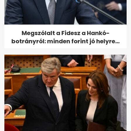
Megszólalt a Fidesz a Hankó-
botrányról: minden forint jó helyre...