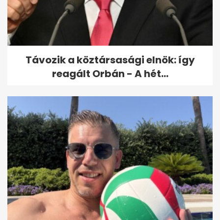
bulvárhíreivel! Kulcsár Edina
és G.w.M...
Távozik a köztársasági elnök: így
reagált Orbán - A hét...