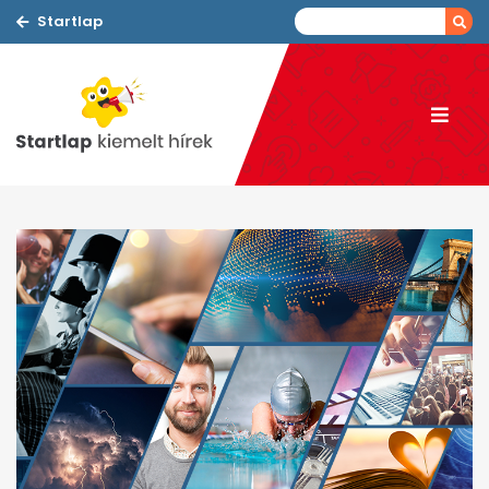
Startlap