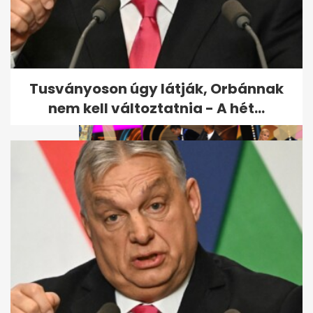
Bors: Megszületett Kulcsár
Edina és G.w.M kislánya
Tusványoson úgy látják, Orbánnak
nem kell változtatnia - A hét...
Ember, most jövök az év