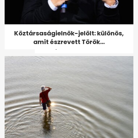
Az extrém hideg miatt már
Köztársaságielnök-jelölt: különös,
figyelmeztetést adott ki az
amit észrevett Török...
OMSZ: jön a...
Brutális gyilkosság áldozata
lett egy nő Martfűn – ezt a...