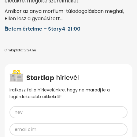
életükre, megölte szerelmüket.
Amikor az anya morfium-túladagolásban meghal,
Ellen lesz a gyanúsított…
Életem értelme – Story4 21:00
Címlapfotó: tv.24.hu
Iratkozz fel a hírlevelünkre, hogy ne maradj le a
legérdekesebb cikkekről!