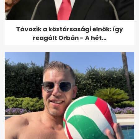
Távozik a köztársasági elnök: így
reagált Orbán - A hét...