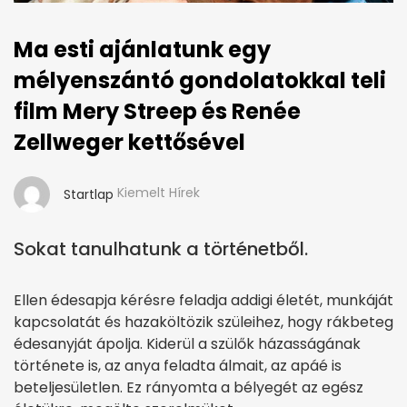
Ma esti ajánlatunk egy
mélyenszántó gondolatokkal teli
film Mery Streep és Renée
Zellweger kettősével
Kiemelt Hírek
Startlap
Sokat tanulhatunk a történetből.
Ellen édesapja kérésre feladja addigi életét, munkáját
kapcsolatát és hazaköltözik szüleihez, hogy rákbeteg
édesanyját ápolja. Kiderül a szülők házasságának
története is, az anya feladta álmait, az apáé is
beteljesületlen. Ez rányomta a bélyegét az egész