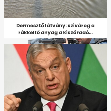
Dermesztő látvány: szivárog a
rákkeltő anyag a kiszáradó...
A legkeményebb bérgyilkosról
szóló film szegez este a
képernyő...