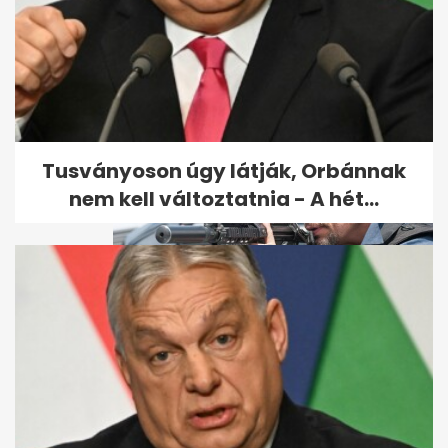
Brutális gyilkosság áldozata
lett egy nő Martfűn – ezt a...
Tusványoson úgy látják, Orbánnak
nem kell változtatnia - A hét...
A legkeményebb bérgyilkosról
szóló film szegez este a
képernyő...