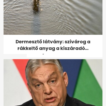
Az extrém hideg miatt már
Dermesztő látvány: szivárog a
figyelmeztetést adott ki az
rákkeltő anyag a kiszáradó...
OMSZ: jön a...