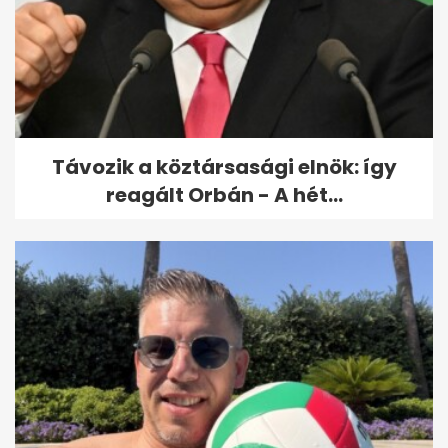
Távozik a köztársasági elnök: így
reagált Orbán - A hét...