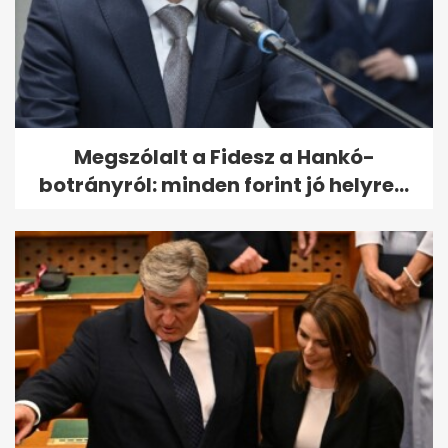
Megszólalt a Fidesz a Hankó-
botrányról: minden forint jó helyre...