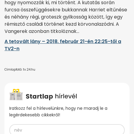
hogy nyomozzák ki, mi történt. A kutatás során
furcsa összefüggésekre bukkannak Harriet eltűnése
és néhány régi, groteszk gyilkosság között, így egy
rémisztő családi történet kezd körvonalazódni. A
Vangerek azonban titkolóznak…
A tetovált lány – 2018. február 21-én 22:25-től a
TV2-n
Címlapfotó: tv.24.hu
Iratkozz fel a hírlevelünkre, hogy ne maradj le a
legérdekesebb cikkekről!